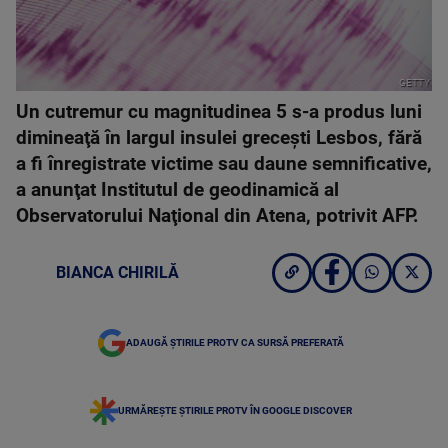
GETTY
Un cutremur cu magnitudinea 5 s-a produs luni
dimineaţă în largul insulei greceşti Lesbos, fără
a fi înregistrate victime sau daune semnificative,
a anunţat Institutul de geodinamică al
Observatorului Naţional din Atena, potrivit AFP.
BIANCA CHIRILĂ
ADAUGĂ ȘTIRILE PROTV CA SURSĂ PREFERATĂ
URMĂREȘTE ȘTIRILE PROTV ÎN GOOGLE DISCOVER