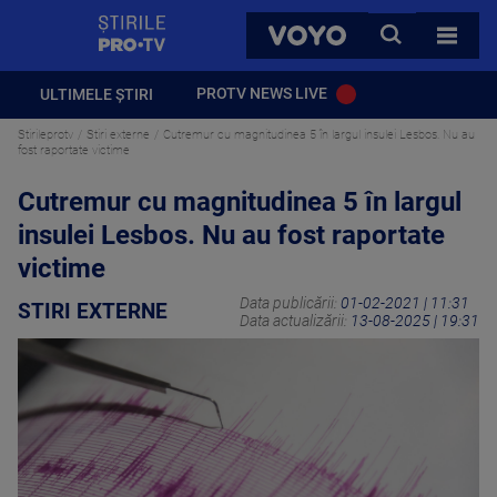
StirilePROTV
CAUTA
VOYO
TOATE 
PROTV NEWS LIVE
ULTIMELE ȘTIRI
Stirileprotv
Stiri externe
Cutremur cu magnitudinea 5 în largul insulei Lesbos. Nu au
fost raportate victime
Cutremur cu magnitudinea 5 în largul
insulei Lesbos. Nu au fost raportate
victime
Data publicării:
01-02-2021 | 11:31
STIRI EXTERNE
Data actualizării:
13-08-2025 | 19:31