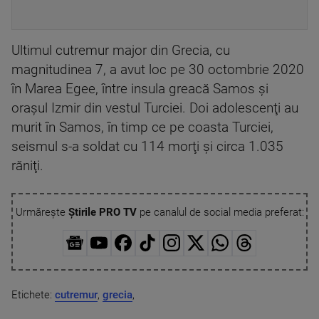
Ultimul cutremur major din Grecia, cu
magnitudinea 7, a avut loc pe 30 octombrie 2020
în Marea Egee, între insula greacă Samos şi
oraşul Izmir din vestul Turciei. Doi adolescenţi au
murit în Samos, în timp ce pe coasta Turciei,
seismul s-a soldat cu 114 morţi şi circa 1.035
răniţi.
Urmărește
Știrile PRO TV
pe canalul de social media preferat:
Etichete:
cutremur
,
grecia
,