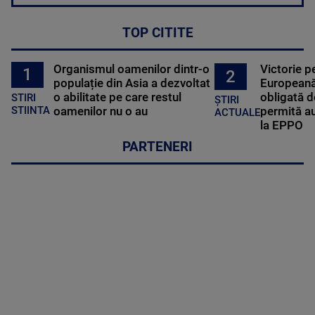
TOP CITITE
Organismul oamenilor dintr-o
Victorie p
1
2
populație din Asia a dezvoltat
Europeană
o abilitate pe care restul
obligată d
STIRI
ȘTIRI
oamenilor nu o au
permită au
STIINTA
ACTUALE
la EPPO
PARTENERI