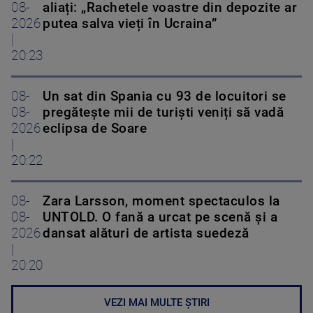
08-
aliați: „Rachetele voastre din depozite ar
2026
putea salva vieți în Ucraina”
|
20:23
08-
Un sat din Spania cu 93 de locuitori se
08-
pregătește mii de turiști veniți să vadă
2026
eclipsa de Soare
|
20:22
08-
Zara Larsson, moment spectaculos la
08-
UNTOLD. O fană a urcat pe scenă și a
2026
dansat alături de artista suedeză
|
20:20
VEZI MAI MULTE ȘTIRI