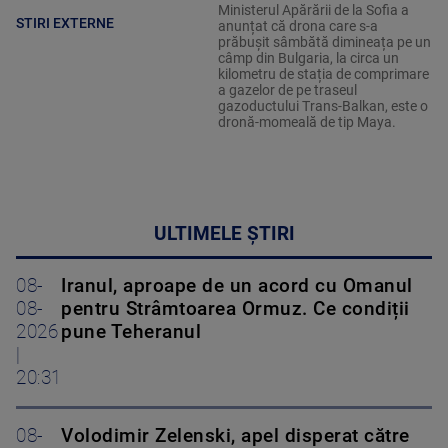
Ministerul Apărării de la Sofia a
STIRI EXTERNE
anunțat că drona care s-a
prăbușit sâmbătă dimineața pe un
câmp din Bulgaria, la circa un
kilometru de stația de comprimare
a gazelor de pe traseul
gazoductului Trans-Balkan, este o
dronă-momeală de tip Maya.
ULTIMELE ȘTIRI
08-
Iranul, aproape de un acord cu Omanul
08-
pentru Strâmtoarea Ormuz. Ce condiții
2026
pune Teheranul
|
20:31
08-
Volodimir Zelenski, apel disperat către