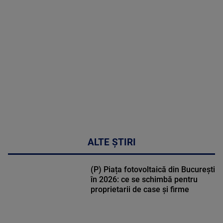
MAI
MULTE
DETALII
02:32:45
ALTE ȘTIRI
(P) Piața fotovoltaică din București
în 2026: ce se schimbă pentru
proprietarii de case și firme