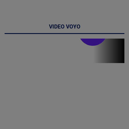
VIDEO VOYO
Stirile PRO TV
Stirile PRO
TV # 07.00 -
08 August
2026