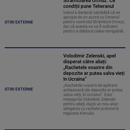
Strâmtoarea Ormuz. Ce
condiții pune Teheranul
Iranul a declarat sâmbătă că se
apropie de un acord cu Omanul
pentru controlul Strâmtorii Ormuz,
STIRI EXTERNE
dar că acesta nu va fi suficient
pentru a debloca calea navigabilă.
Volodimir Zelenski, apel
disperat către aliați:
„Rachetele voastre din
depozite ar putea salva vieți
în Ucraina”
„Rachetele voastre de apărare
STIRI EXTERNE
antiaeriană din depozite ar putea
salva vieți, în Ucraina”. Este
mesajul lui Volodimir Zelenski
pentru aliați, după un nou atac
sângeros cu rachete și drone în
regiunea Kievului.