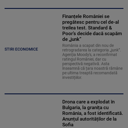
Finanțele României se
pregătesc pentru cel de-al
treilea test. Standard &
Poor’s decide dacă scapăm
de „junk”
România a scapat din nou de
STIRI ECONOMICE
retrogradarea la categoria „junk”.
Agenția Moody's, a reconfirmat
ratingul României, dar cu
perspectivă negativă. Asta
înseamnă că țara noastră rămâne
pe ultima treaptă recomandată
investițiilor.
Drona care a explodat în
Bulgaria, la granița cu
România, a fost identificată.
Anunțul autorităților de la
Sofia