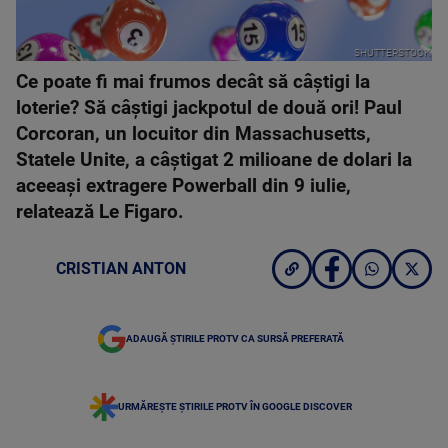
SHUTTERSTOCK
Ce poate fi mai frumos decât să câştigi la
loterie? Să câştigi jackpotul de două ori! Paul
Corcoran, un locuitor din Massachusetts,
Statele Unite, a câştigat 2 milioane de dolari la
aceeaşi extragere Powerball din 9 iulie,
relatează Le Figaro.
CRISTIAN ANTON
ADAUGĂ ȘTIRILE PROTV CA SURSĂ PREFERATĂ
URMĂREȘTE ȘTIRILE PROTV ÎN GOOGLE DISCOVER