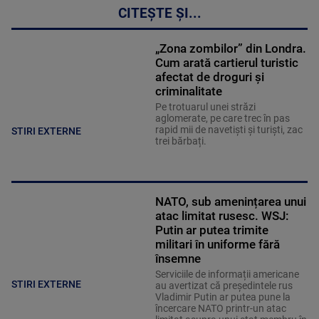
CITEȘTE ȘI...
„Zona zombilor” din Londra.
Cum arată cartierul turistic
afectat de droguri și
criminalitate
Pe trotuarul unei străzi
aglomerate, pe care trec în pas
rapid mii de navetiști și turiști, zac
STIRI EXTERNE
trei bărbați.
NATO, sub amenințarea unui
atac limitat rusesc. WSJ:
Putin ar putea trimite
militari în uniforme fără
însemne
Serviciile de informații americane
STIRI EXTERNE
au avertizat că președintele rus
Vladimir Putin ar putea pune la
încercare NATO printr-un atac