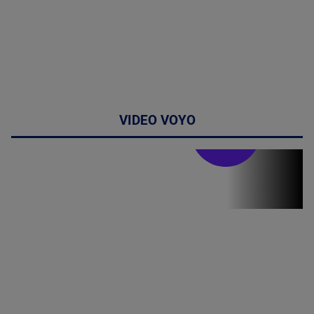
VIDEO VOYO
Stirile PRO TV
Stirile PRO
TV # 07.00 -