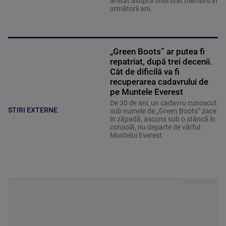
limitat asupra unui stat membru în
următorii ani.
„Green Boots” ar putea fi
repatriat, după trei decenii.
Cât de dificilă va fi
recuperarea cadavrului de
pe Muntele Everest
De 30 de ani, un cadavru cunoscut
STIRI EXTERNE
sub numele de „Green Boots” zace
în zăpadă, ascuns sub o stâncă în
consolă, nu departe de vârful
Muntelui Everest.