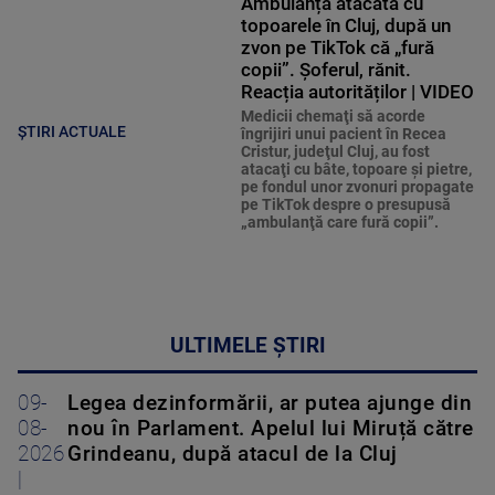
Ambulanță atacată cu
topoarele în Cluj, după un
zvon pe TikTok că „fură
copii”. Șoferul, rănit.
Reacția autorităților | VIDEO
Medicii chemaţi să acorde
ȘTIRI ACTUALE
îngrijiri unui pacient în Recea
Cristur, judeţul Cluj, au fost
atacaţi cu bâte, topoare şi pietre,
pe fondul unor zvonuri propagate
pe TikTok despre o presupusă
„ambulanţă care fură copii”.
ULTIMELE ȘTIRI
09-
Legea dezinformării, ar putea ajunge din
08-
nou în Parlament. Apelul lui Miruță către
2026
Grindeanu, după atacul de la Cluj
|