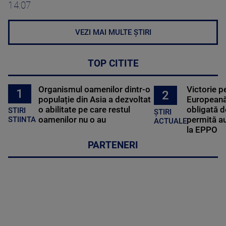
14:07
VEZI MAI MULTE ȘTIRI
TOP CITITE
Organismul oamenilor dintr-o
Victorie p
1
2
populație din Asia a dezvoltat
Europeană
o abilitate pe care restul
obligată d
STIRI
ȘTIRI
oamenilor nu o au
permită au
STIINTA
ACTUALE
la EPPO
PARTENERI