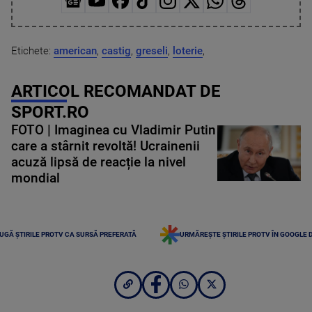
Etichete:
american
,
castig
,
greseli
,
loterie
,
ARTICOL RECOMANDAT DE
SPORT.RO
FOTO | Imaginea cu Vladimir Putin
care a stârnit revoltă! Ucrainenii
acuză lipsă de reacție la nivel
mondial
UGĂ ȘTIRILE PROTV CA SURSĂ PREFERATĂ
URMĂREȘTE ȘTIRILE PROTV ÎN GOOGLE 