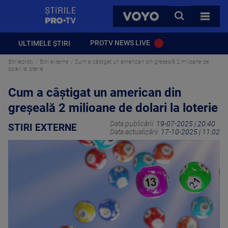
StirilePROTV
CAUTA
VOYO
TOATE 
PROTV NEWS LIVE
ULTIMELE ȘTIRI
Stirileprotv
Stiri externe
Cum a câștigat un american din greșeală 2 milioane de
dolari la loterie
Cum a câștigat un american din
greșeală 2 milioane de dolari la loterie
Data publicării:
19-07-2025 | 20:40
STIRI EXTERNE
Data actualizării:
17-10-2025 | 11:02