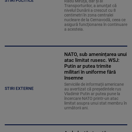
STIRI POLITICE
Radu Miruţă, dar şi al
Transporturilor, a anunţat că
nivelul Dunării a crescut cu 8
centimetri în zona centralei
nucleare de la Cernavodă, ceea ce
asigură funcţionarea în continuare
a acesteia.
NATO, sub amenințarea unui
atac limitat rusesc. WSJ:
Putin ar putea trimite
militari în uniforme fără
însemne
Serviciile de informații americane
STIRI EXTERNE
au avertizat că președintele rus
Vladimir Putin ar putea pune la
încercare NATO printr-un atac
limitat asupra unui stat membru în
următorii ani.