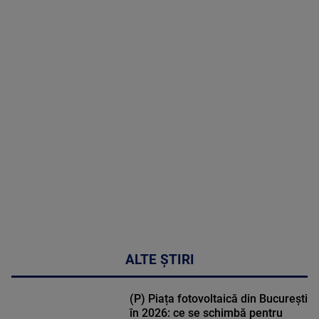
09 August
2026
MAI
MULTE
DETALII
02:33:45
ALTE ȘTIRI
(P) Piața fotovoltaică din București
în 2026: ce se schimbă pentru