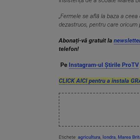
insistența de a scoate Marea Br
„Fermele se află la baza a ceea c
dezastruos, pentru care oricum pu
Abonați-vă gratuit la
newslette
telefon!
Pe
Instagram-ul Știrile ProTV
CLICK AICI pentru a instala GR
Etichete:
agricultura
,
londra
,
Marea Brit