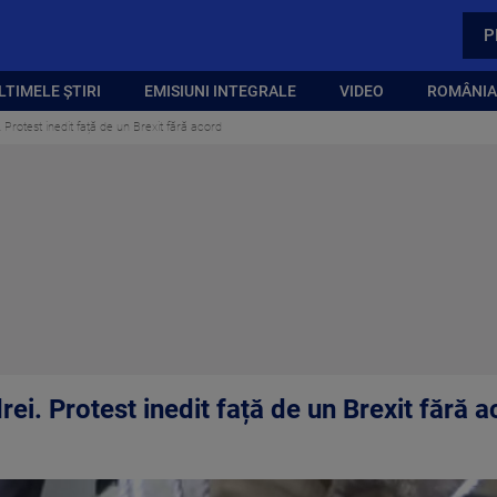
P
LTIMELE ȘTIRI
EMISIUNI INTEGRALE
VIDEO
ROMÂNIA,
. Protest inedit față de un Brexit fără acord
rei. Protest inedit față de un Brexit fără 