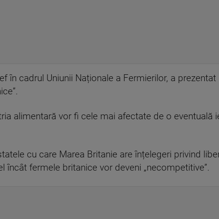
 în cadrul Uniunii Naționale a Fermierilor, a prezentat
ice”.
tria alimentară vor fi cele mai afectate de o eventuală ie
atele cu care Marea Britanie are înțelegeri privind lib
el încât fermele britanice vor deveni „necompetitive”.