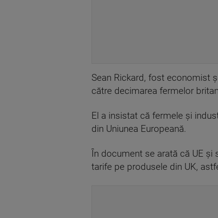
Sean Rickard, fost economist șef
către decimarea fermelor britan
El a insistat că fermele și indus
din Uniunea Europeană.
În document se arată că UE și st
tarife pe produsele din UK, astf