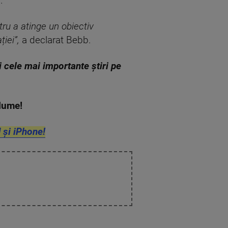
.
tru a atinge un obiectiv
iei”,
a declarat Bebb.
zi cele mai importante știri pe
n lume!
 și iPhone!