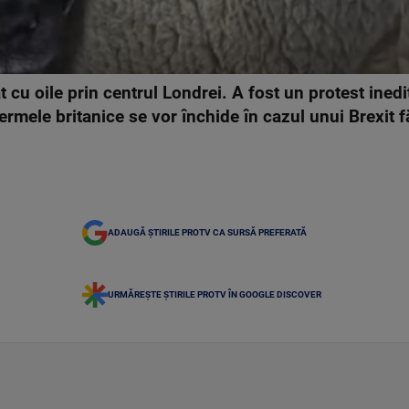
t cu oile prin centrul Londrei. A fost un protest inedi
ermele britanice se vor închide în cazul unui Brexit f
ADAUGĂ ȘTIRILE PROTV CA SURSĂ PREFERATĂ
URMĂREȘTE ȘTIRILE PROTV ÎN GOOGLE DISCOVER