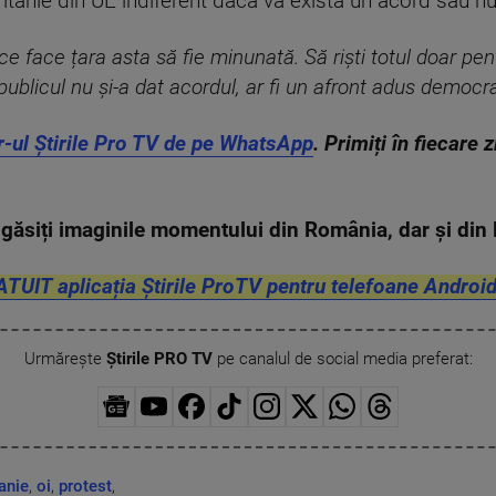
itanie din UE indiferent dacă va exista un acord sau nu
e face țara asta să fie minunată. Să riști totul doar pen
blicul nu și-a dat acordul, ar fi un afront adus democraț
r-ul Știrile Pro TV de pe WhatsApp
. Primiți în fiecare 
găsiți imaginile momentului din România, dar și di
ATUIT aplicația Știrile ProTV pentru telefoane Android
Urmărește
Știrile PRO TV
pe canalul de social media preferat:
anie
,
oi
,
protest
,