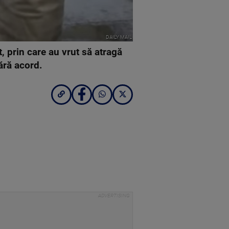
DAILY MAIL
t, prin care au vrut să atragă
ără acord.