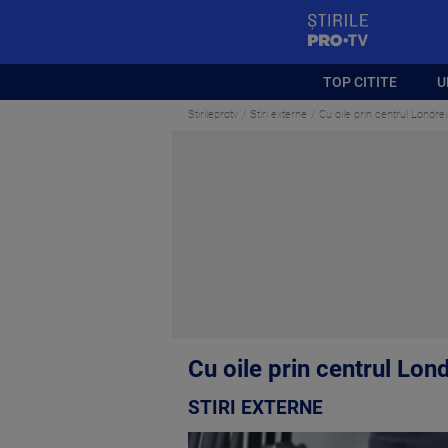
StirilePROTV
TOP CITITE
U
Stirileprotv
Stiri externe
Cu oile prin centrul Londrei
Cu oile prin centrul Lond
STIRI EXTERNE