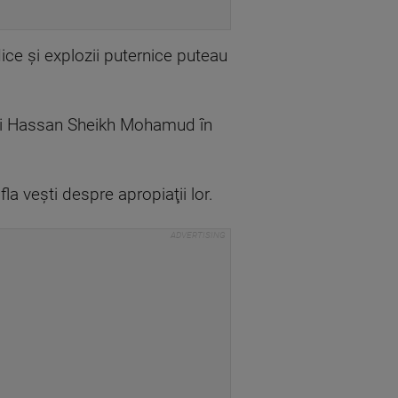
ice şi explozii puternice puteau
lui Hassan Sheikh Mohamud în
la veşti despre apropiaţii lor.