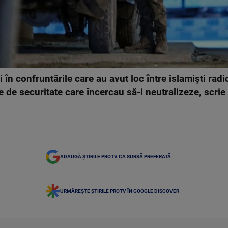
şi în confruntările care au avut loc între islamişti rad
le de securitate care încercau să-i neutralizeze, scr
ADAUGĂ ȘTIRILE PROTV CA SURSĂ PREFERATĂ
URMĂREȘTE ȘTIRILE PROTV ÎN GOOGLE DISCOVER