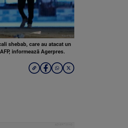
TWITTER
icali shebab, care au atacat un
ie AFP, informează Agerpres.