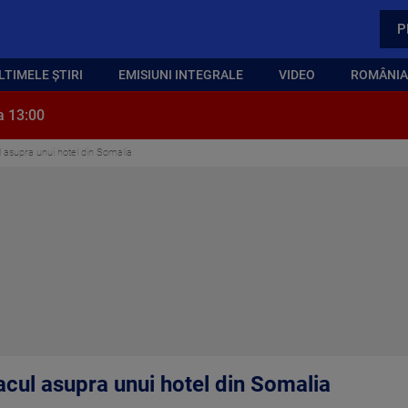
P
LTIMELE ȘTIRI
EMISIUNI INTEGRALE
VIDEO
ROMÂNIA,
a 13:00
ul asupra unui hotel din Somalia
tacul asupra unui hotel din Somalia