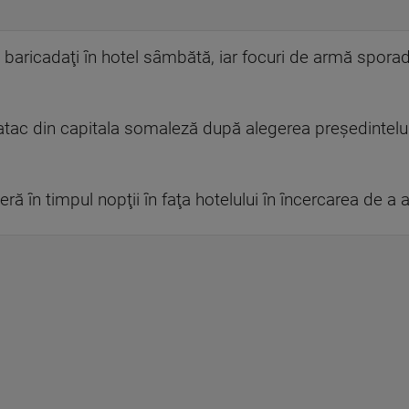
e baricadaţi în hotel sâmbătă, iar focuri de armă sporad
 atac din capitala somaleză după alegerea preşedinte
 în timpul nopţii în faţa hotelului în încercarea de a af