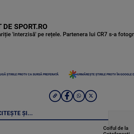
 DE SPORT.RO
ie 'interzisă' pe rețele. Partenera lui CR7 s-a fotog
UGĂ ȘTIRILE PROTV CA SURSĂ PREFERATĂ
URMĂREȘTE ȘTIRILE PROTV ÎN GOOGLE 
CITEȘTE ȘI...
Coiful de la