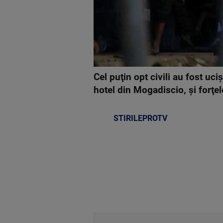
Cel puţin opt civili au fost uci
hotel din Mogadiscio, şi forţe
STIRILEPROTV