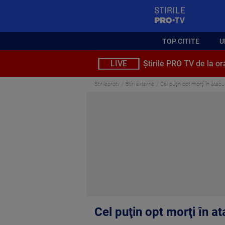
StirilePROTV
TOP CITITE
U
LIVE
Știrile PRO TV de la or
Stirileprotv
Stiri externe
Cel puţin opt morţi în atac
Cel puţin opt morţi în a