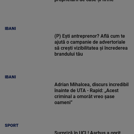
IBANI
(P) Ești antreprenor? Află cum te
ajută o campanie de advertoriale
să crești vizibilitatea și încrederea
brandului tău
IBANI
Adrian Mihalcea, discurs incredibil
înainte de UTA - Rapid: „Acest
criminal a omorât vreo șase
oameni”
SPORT
Surpriză în UCL! Aarhus a oprit