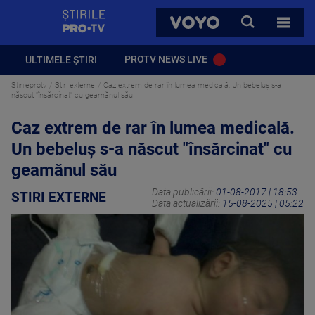
StirilePROTV
CAUTA
VOYO
TOATE 
PROTV NEWS LIVE
ULTIMELE ȘTIRI
Stirileprotv
Stiri externe
Caz extrem de rar în lumea medicală. Un bebeluş s-a
născut "însărcinat" cu geamănul său
Caz extrem de rar în lumea medicală.
Un bebeluş s-a născut "însărcinat" cu
geamănul său
Data publicării:
01-08-2017 | 18:53
STIRI EXTERNE
Data actualizării:
15-08-2025 | 05:22