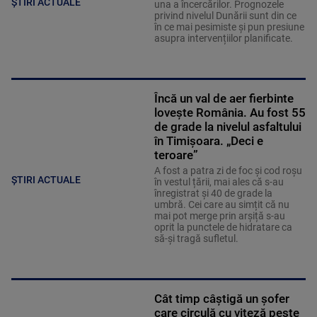
ȘTIRI ACTUALE
una a încercărilor. Prognozele
privind nivelul Dunării sunt din ce
în ce mai pesimiste și pun presiune
asupra intervențiilor planificate.
Încă un val de aer fierbinte
lovește România. Au fost 55
de grade la nivelul asfaltului
în Timișoara. „Deci e
teroare”
A fost a patra zi de foc și cod roșu
ȘTIRI ACTUALE
în vestul țării, mai ales că s-au
înregistrat și 40 de grade la
umbră. Cei care au simțit că nu
mai pot merge prin arșiță s-au
oprit la punctele de hidratare ca
să-și tragă sufletul.
Cât timp câștigă un șofer
care circulă cu viteză peste