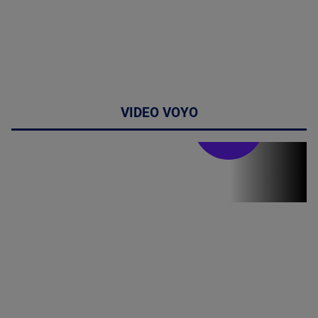
VIDEO VOYO
Stirile PRO TV
Stirile PRO
TV # 19.00 -
05 August