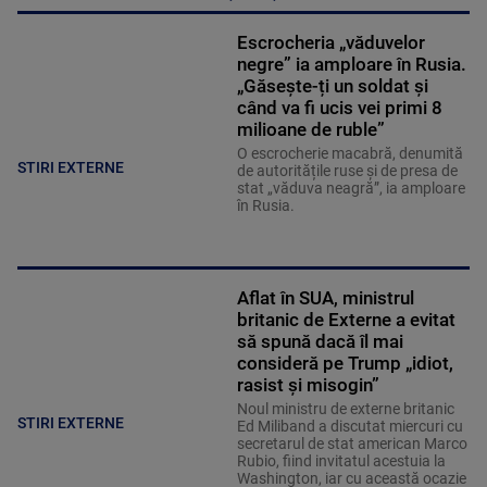
Escrocheria „văduvelor
negre” ia amploare în Rusia.
„Găsește-ți un soldat și
când va fi ucis vei primi 8
milioane de ruble”
O escrocherie macabră, denumită
STIRI EXTERNE
de autoritățile ruse și de presa de
stat „văduva neagră”, ia amploare
în Rusia.
Aflat în SUA, ministrul
britanic de Externe a evitat
să spună dacă îl mai
consideră pe Trump „idiot,
rasist și misogin”
Noul ministru de externe britanic
STIRI EXTERNE
Ed Miliband a discutat miercuri cu
secretarul de stat american Marco
Rubio, fiind invitatul acestuia la
Washington, iar cu această ocazie