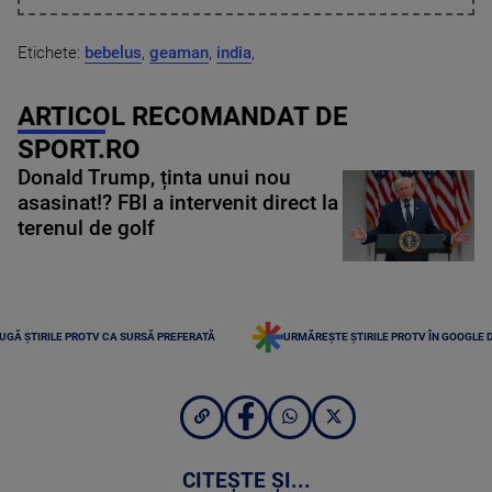
Etichete:
bebelus
,
geaman
,
india
,
ARTICOL RECOMANDAT DE
SPORT.RO
Donald Trump, ținta unui nou
asasinat!? FBI a intervenit direct la
terenul de golf
UGĂ ȘTIRILE PROTV CA SURSĂ PREFERATĂ
URMĂREȘTE ȘTIRILE PROTV ÎN GOOGLE 
CITEȘTE ȘI...