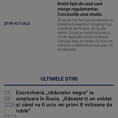
limită față de unul care
merge regulamentar.
Concluziile unui studiu
Să apeși mai tare pe accelerație nu
ȘTIRI ACTUALE
înseamnă neapărat că ajungi mai
repede la destinație. Un studiu
recent, bazat pe monitorizarea a
mii de deplasări arată că timpul
câștigat este, în medie, de doar un
minut la o călătorie de aproape 50
de kilometri.
ULTIMELE ȘTIRI
05-
Escrocheria „văduvelor negre” ia
08-
amploare în Rusia. „Găsește-ți un soldat
2026
și când va fi ucis vei primi 8 milioane de
|
ruble”
23:15