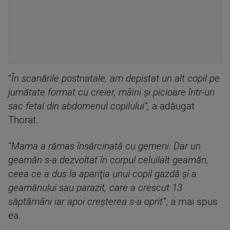
“
În scanările postnatale, am depistat un alt copil pe
jumătate format cu creier, mâini şi picioare într-un
sac fetal din abdomenul copilului”,
a adăugat
Thorat.
“Mama a rămas însărcinată cu gemeni. Dar un
geamăn s-a dezvoltat în corpul celuilalt geamăn,
ceea ce a dus la apariţia unui copil gazdă şi a
geamănului sau parazit, care a crescut 13
săptămâni iar apoi creşterea s-a oprit”
, a mai spus
ea.