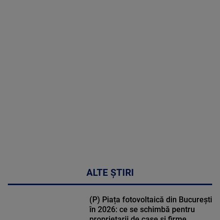
2026
MAI
MULTE
DETALII
50:27
ALTE ȘTIRI
(P) Piața fotovoltaică din București
în 2026: ce se schimbă pentru
proprietarii de case și firme