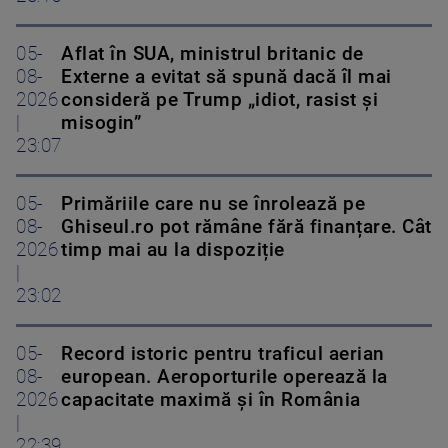
05-
Aflat în SUA, ministrul britanic de
08-
Externe a evitat să spună dacă îl mai
2026
consideră pe Trump „idiot, rasist și
|
misogin”
23:07
05-
Primăriile care nu se înrolează pe
08-
Ghiseul.ro pot rămâne fără finanțare. Cât
2026
timp mai au la dispoziție
|
23:02
05-
Record istoric pentru traficul aerian
08-
european. Aeroporturile operează la
2026
capacitate maximă și în România
|
22:39