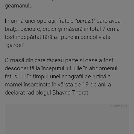
geamănului.
În urmă unei operaţii, fratele
“parazit”
care avea
braţe, picioare, creier şi măsură în total 7 cm a
fost îndepărtat fără a-i pune în pericol viaţa
“gazdei”.
O masă din care făceau parte şi oase a fost
descoperită la începutul lui iulie în abdomenul
fetusului în timpul unei ecografii de rutină a
mamei însărcinate în vârstă de 19 de ani, a
declarat radiologul Bhavna Thorat.