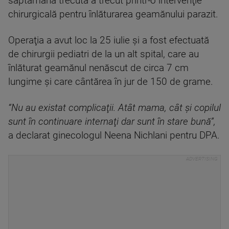
săptămâna trecută a trecut printr-o intervenţie
chirurgicală pentru înlăturarea geamănului parazit.
Operaţia a avut loc la 25 iulie şi a fost efectuată
de chirurgii pediatri de la un alt spital, care au
înlăturat geamănul nenăscut de circa 7 cm
lungime şi care cântărea în jur de 150 de grame.
“Nu au existat complicaţii. Atât mama, cât şi copilul
sunt în continuare internaţi dar sunt în stare bună”,
a declarat ginecologul Neena Nichlani pentru DPA.