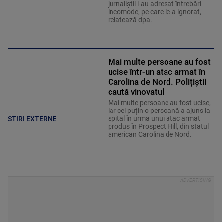
jurnaliştii i-au adresat întrebări
incomode, pe care le-a ignorat,
relatează dpa.
Mai multe persoane au fost
ucise într-un atac armat în
Carolina de Nord. Polițiștii
caută vinovatul
Mai multe persoane au fost ucise,
iar cel puțin o persoană a ajuns la
spital în urma unui atac armat
STIRI EXTERNE
produs în Prospect Hill, din statul
american Carolina de Nord.