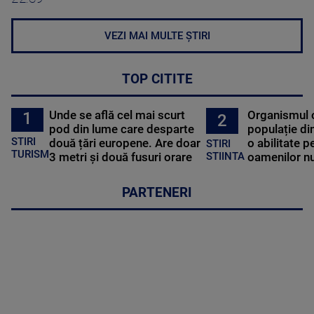
VEZI MAI MULTE ȘTIRI
TOP CITITE
Unde se află cel mai scurt
Organismul 
1
2
pod din lume care desparte
populație di
STIRI
două țări europene. Are doar
o abilitate p
STIRI
TURISM
3 metri și două fusuri orare
oamenilor nu
STIINTA
PARTENERI