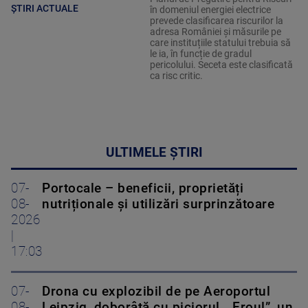
ȘTIRI ACTUALE
în domeniul energiei electrice
prevede clasificarea riscurilor la
adresa României și măsurile pe
care instituțiile statului trebuia să
le ia, în funcție de gradul
pericolului. Seceta este clasificată
ca risc critic.
ULTIMELE ȘTIRI
07-
Portocale – beneficii, proprietăți
08-
nutriționale și utilizări surprinzătoare
2026
|
17:03
07-
Drona cu explozibil de pe Aeroportul
08-
Leipzig, doborâtă cu piciorul. „Eroul”, un