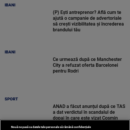
IBANI
(P) Ești antreprenor? Află cum te
ajută o campanie de advertoriale
să crești vizibilitatea și încrederea
brandului tău
IBANI
Ce urmează după ce Manchester
City a refuzat oferta Barcelonei
pentru Rodri
SPORT
ANAD a făcut anunțul după ce TAS
a dat verdictul în scandalul de
dopaj în care este vizat Cosmin
Matei
Nouă ne pasă ca datele tale personale să rămână confidențiale