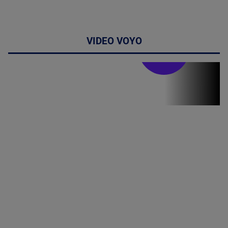
VIDEO VOYO
Stirile PRO TV
Stirile PRO
TV # 13.00 -
07 August
2026
MAI