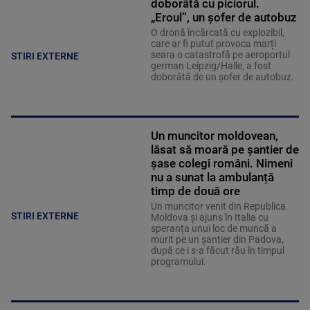
doborâtă cu piciorul.
„Eroul”, un șofer de autobuz
O dronă încărcată cu explozibil,
care ar fi putut provoca marți
seara o catastrofă pe aeroportul
STIRI EXTERNE
german Leipzig/Halle, a fost
doborâtă de un șofer de autobuz.
Un muncitor moldovean,
lăsat să moară pe șantier de
șase colegi români. Nimeni
nu a sunat la ambulanță
timp de două ore
Un muncitor venit din Republica
STIRI EXTERNE
Moldova și ajuns în Italia cu
speranța unui loc de muncă a
murit pe un șantier din Padova,
după ce i s-a făcut rău în timpul
programului.