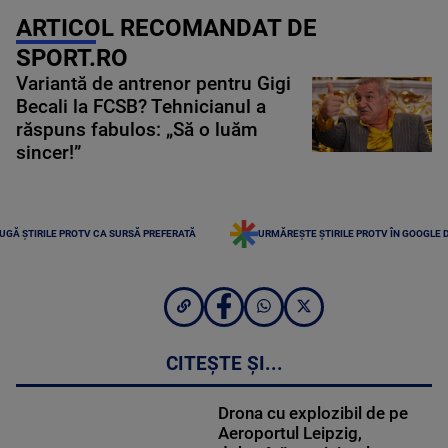
ARTICOL RECOMANDAT DE
SPORT.RO
Variantă de antrenor pentru Gigi
Becali la FCSB? Tehnicianul a
răspuns fabulos: „Să o luăm
sincer!”
UGĂ ȘTIRILE PROTV CA SURSĂ PREFERATĂ
URMĂREȘTE ȘTIRILE PROTV ÎN GOOGLE 
CITEȘTE ȘI...
Drona cu explozibil de pe
Aeroportul Leipzig,