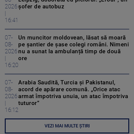
2026
șofer de autobuz
|
16:41
07-
Un muncitor moldovean, lăsat să moară
08-
pe șantier de șase colegi români. Nimeni
2026
nu a sunat la ambulanță timp de două
|
ore
16:20
07-
Arabia Saudită, Turcia și Pakistanul,
08-
acord de apărare comună. „Orice atac
2026
armat împotriva unuia, un atac împotriva
|
tuturor”
16:12
VEZI MAI MULTE ȘTIRI