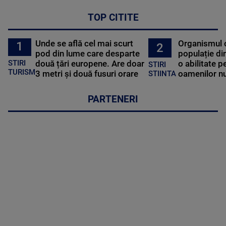
TOP CITITE
Unde se află cel mai scurt
Organismul 
1
2
pod din lume care desparte
populație di
STIRI
două țări europene. Are doar
o abilitate p
STIRI
TURISM
3 metri și două fusuri orare
oamenilor nu
STIINTA
PARTENERI