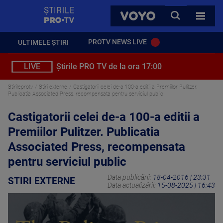
StirilePROTV
CAUTA
VOYO
TOATE 
PROTV NEWS LIVE
ULTIMELE ȘTIRI
LIVE
Știrile PRO TV de la ora 17:00
Stirileprotv
Stiri externe
Castigatorii celei de-a 100-a editii a Premiilor Pulitzer.
Publicatia Associated Press, recompensata pentru serviciul public
Castigatorii celei de-a 100-a editii a
Premiilor Pulitzer. Publicatia
Associated Press, recompensata
pentru serviciul public
Data publicării:
18-04-2016 | 23:31
STIRI EXTERNE
Data actualizării:
15-08-2025 | 16:43