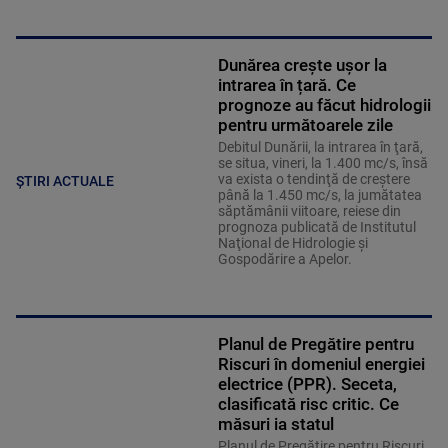
Dunărea crește ușor la
intrarea în țară. Ce
prognoze au făcut hidrologii
pentru următoarele zile
Debitul Dunării, la intrarea în ţară,
se situa, vineri, la 1.400 mc/s, însă
va exista o tendinţă de creştere
ȘTIRI ACTUALE
până la 1.450 mc/s, la jumătatea
săptămânii viitoare, reiese din
prognoza publicată de Institutul
Naţional de Hidrologie şi
Gospodărire a Apelor.
Planul de Pregătire pentru
Riscuri în domeniul energiei
electrice (PPR). Seceta,
clasificată risc critic. Ce
măsuri ia statul
Planul de Pregătire pentru Riscuri