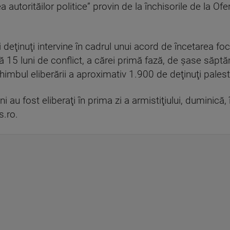
a autorităilor politice” provin de la închisorile de la Ofer,
deţinuţi intervine în cadrul unui acord de încetarea foc
ă 15 luni de conflict, a cărei primă fază, de şase săp
himbul eliberării a aproximativ 1.900 de deţinuţi palesti
ni au fost eliberaţi în prima zi a armistiţiului, duminică, 
s.ro.