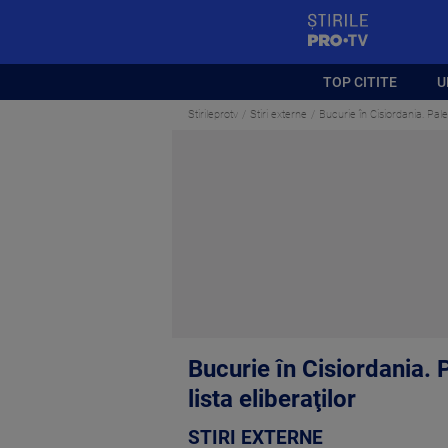
StirilePROTV
TOP CITITE
U
Stirileprotv
Stiri externe
Bucurie în Cisiordania. Pales
Bucurie în Cisiordania. P
lista eliberaţilor
STIRI EXTERNE