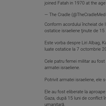
joined Fatah in 1970 at the ag
— The Cradle (@TheCradleMed
Conform acordului încheiat de Is
ostatice israeliene ţinute de 15 
Este vorba despre Liri Albag, Ka
luate ostatice la 7 octombrie 2
Cele patru femei militar au fost 
armatei israeliene.
Potrivit armatei israeliene, ele s
Ele au fost eliberate la aproap
Gaza, după 15 luni de conflict în
umanitară.