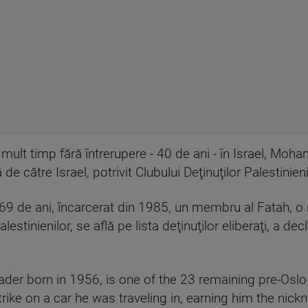
 mult timp fără întrerupere - 40 de ani - în Israel, Moh
de către Israel, potrivit Clubului Deţinuţilor Palestinieni
 de ani, încarcerat din 1985, un membru al Fatah, o m
palestinienilor, se află pe lista deţinuţilor eliberaţi, a
er born in 1956, is one of the 23 remaining pre-Oslo 
trike on a car he was traveling in, earning him the nickn