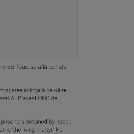
ammed Tous, se află pe lista
.
işcaree înfiinţată de către
 declarat AFP acest ONG de
prisoners detained by Israel.
ame 'the living martyr.' He