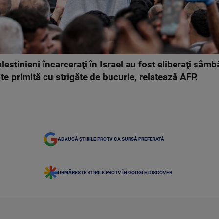
estinieni încarceraţi în Israel au fost eliberaţi sâmbă
ste primită cu strigăte de bucurie, relatează AFP.
ADAUGĂ ȘTIRILE PROTV CA SURSĂ PREFERATĂ
URMĂREȘTE ȘTIRILE PROTV ÎN GOOGLE DISCOVER