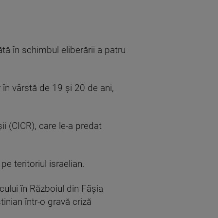
ă în schimbul eliberării a patru
 în vârstă de 19 şi 20 de ani,
ii (CICR), care le-a predat
pe teritoriul israelian.
ului în Războiul din Fâşia
inian într-o gravă criză