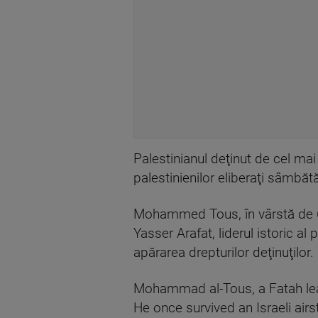
Palestinianul deţinut de cel mai
palestinienilor eliberaţi sâmbătă 
Mohammed Tous, în vârstă de 69
Yasser Arafat, liderul istoric al 
apărarea drepturilor deţinuţilor.
Mohammad al-Tous, a Fatah lead
He once survived an Israeli airs