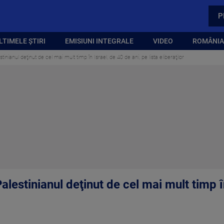
P
LTIMELE ȘTIRI
EMISIUNI INTEGRALE
VIDEO
ROMÂNIA,
tinianul deţinut de cel mai mult timp în Israel, de 40 de ani, pe lista eliberaţilor
alestinianul deţinut de cel mai mult timp î