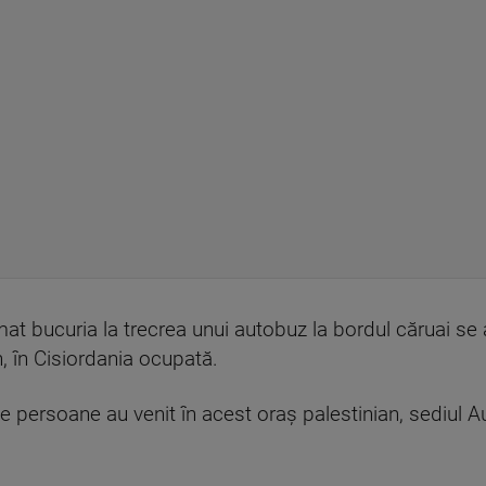
 bucuria la trecrea unui autobuz la bordul căruai se af
h, în Cisiordania ocupată.
 de persoane au venit în acest oraş palestinian, sediul Aut