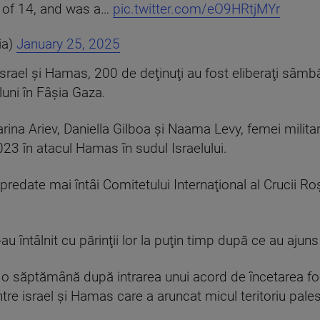
e of 14, and was a…
pic.twitter.com/eO9HRtjMYr
ia)
January 25, 2025
rael şi Hamas, 200 de deţinuţi au fost eliberaţi sâmbăt
luni în Fâşia Gaza.
rina Ariev, Daniella Gilboa şi Naama Levy, femei militar
023 în atacul Hamas în sudul Israelului.
predate mai întâi Comitetului Internaţional al Crucii Roş
-au întâlnit cu părinţii lor la puţin timp după ce au ajuns 
e o săptămână după intrarea unui acord de încetarea foc
tre israel şi Hamas care a aruncat micul teritoriu palest