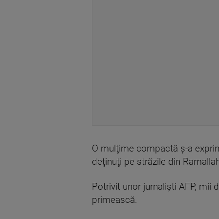
O mulţime compactă ş-a exprimat
deţinuţi pe străzile din Ramalla
Potrivit unor jurnalişti AFP, mii
primească.