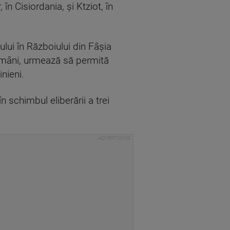
 în Cisiordania, şi Ktziot, în
ului în Războiului din Fâşia
tămâni, urmează să permită
nieni.
în schimbul eliberării a trei