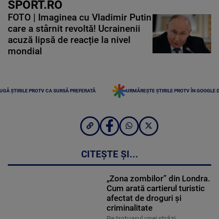
SPORT.RO
FOTO | Imaginea cu Vladimir Putin
care a stârnit revoltă! Ucrainenii
acuză lipsă de reacție la nivel
mondial
UGĂ ȘTIRILE PROTV CA SURSĂ PREFERATĂ
URMĂREȘTE ȘTIRILE PROTV ÎN GOOGLE 
CITEȘTE ȘI...
„Zona zombilor” din Londra.
Cum arată cartierul turistic
afectat de droguri și
criminalitate
Pe trotuarul unei străzi