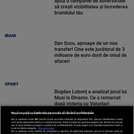
ajută o campanie de advertoriale
să crești vizibilitatea și încrederea
brandului tău
IBANI
Dan Șucu, aproape de un nou
transfer! Cine este jucătorul de 3
milioane de euro dorit de omul de
afaceri
SPORT
Bogdan Lobonț a analizat jocul lui
Musi la Dinamo. Ce a remarcat
după victoria cu Voluntari
Nouă ne pasă ca datele tale personale să rămână confidențiale
Noi și partenerii noștri
201
stocăm și/sau accesăm informații pe dispozitivul dvs., precum identificatorii cookie
unici pentru prelucrarea datelor cu caracter personal. Puteți accepta sau gestiona alegerile dvs. făcând clic mai jos
sau în orice moment, pe pagina cu politica de confidențialitate. Aceste alegeri vor fi raportate partenerilor noștri și
nu vă vor afecta navigarea.
Mai multe detalii
Noi si partenerii nostri (retelele de socializare si agentiile de publicitate partenere, precum si furnizorii nostri de
SPORT