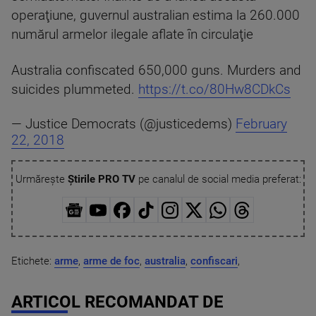
operaţiune, guvernul australian estima la 260.000
numărul armelor ilegale aflate în circulaţie
Australia confiscated 650,000 guns. Murders and
suicides plummeted.
https://t.co/80Hw8CDkCs
— Justice Democrats (@justicedems)
February
22, 2018
Urmărește
Știrile PRO TV
pe canalul de social media preferat:
Etichete:
arme
,
arme de foc
,
australia
,
confiscari
,
ARTICOL RECOMANDAT DE