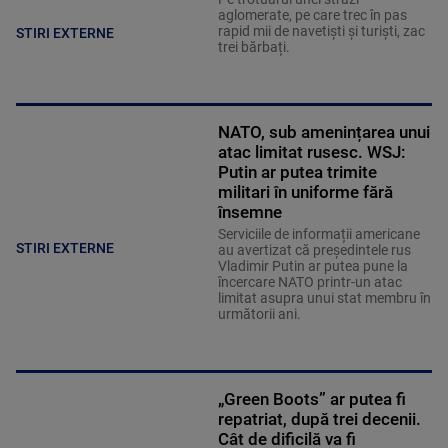
aglomerate, pe care trec în pas
rapid mii de navetiști și turiști, zac
STIRI EXTERNE
trei bărbați.
NATO, sub amenințarea unui
atac limitat rusesc. WSJ:
Putin ar putea trimite
militari în uniforme fără
însemne
Serviciile de informații americane
STIRI EXTERNE
au avertizat că președintele rus
Vladimir Putin ar putea pune la
încercare NATO printr-un atac
limitat asupra unui stat membru în
următorii ani.
„Green Boots” ar putea fi
repatriat, după trei decenii.
Cât de dificilă va fi