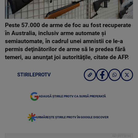
ISTOCK
Peste 57.000 de arme de foc au fost recuperate
în Australia, inclusiv arme automate şi
semiautomate, în cadrul unei amnistii ce le-a
permis deţinătorilor de arme să le predea fără
temeri, au anunţat joi autorităţile, citate de AFP.
STIRILEPROTV
ADAUGĂ ȘTIRILE PROTV CA SURSĂ PREFERATĂ
URMĂREȘTE ȘTIRILE PROTV ÎN GOOGLE DISCOVER