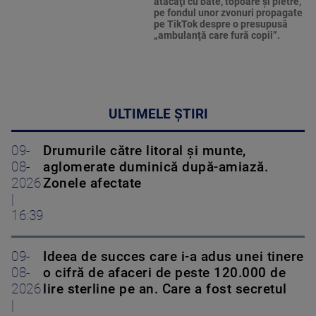
atacaţi cu bâte, topoare şi pietre,
pe fondul unor zvonuri propagate
pe TikTok despre o presupusă
„ambulanţă care fură copii”.
ULTIMELE ȘTIRI
09-
Drumurile către litoral și munte,
08-
aglomerate duminică după-amiază.
2026
Zonele afectate
|
16:39
09-
Ideea de succes care i-a adus unei tinere
08-
o cifră de afaceri de peste 120.000 de
2026
lire sterline pe an. Care a fost secretul
|