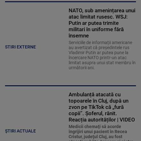
NATO, sub amenințarea unui
atac limitat rusesc. WSJ:
Putin ar putea trimite
militari în uniforme fără
însemne
Serviciile de informații americane
STIRI EXTERNE
au avertizat că președintele rus
Vladimir Putin ar putea pune la
încercare NATO printr-un atac
limitat asupra unui stat membru în
următorii ani.
Ambulanță atacată cu
topoarele în Cluj, după un
zvon pe TikTok că „fură
copii”. Șoferul, rănit.
Reacția autorităților | VIDEO
Medicii chemaţi să acorde
ȘTIRI ACTUALE
îngrijiri unui pacient în Recea
Cristur, judeţul Cluj, au fost