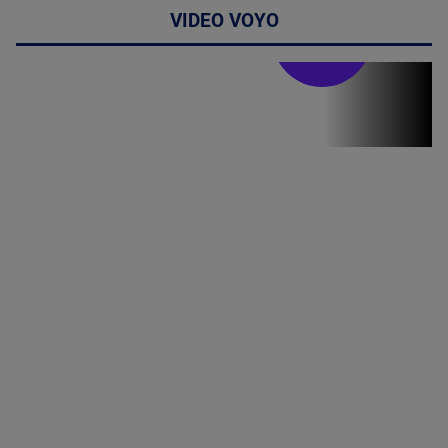
VIDEO VOYO
Stirile PRO TV
Stirile PRO
TV # 07.00 -
09 August
2026
MAI
MULTE
DETALII