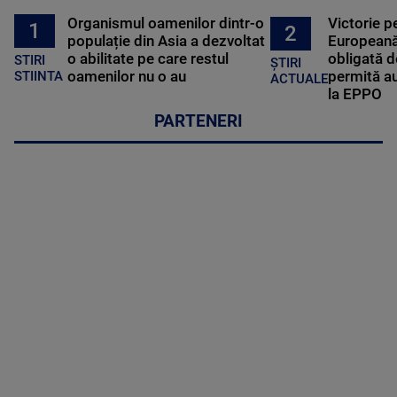
Organismul oamenilor dintr-o
Victorie p
1
2
populație din Asia a dezvoltat
Europeană
o abilitate pe care restul
obligată d
STIRI
ȘTIRI
oamenilor nu o au
permită au
STIINTA
ACTUALE
la EPPO
PARTENERI