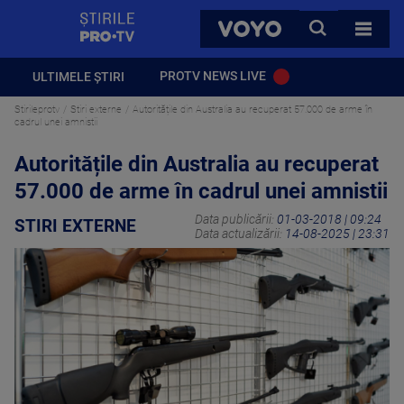
StirilePROTV
CAUTA
VOYO
TOATE 
PROTV NEWS LIVE
ULTIMELE ȘTIRI
Stirileprotv
Stiri externe
Autoritățile din Australia au recuperat 57.000 de arme în
cadrul unei amnistii
Autoritățile din Australia au recuperat
57.000 de arme în cadrul unei amnistii
Data publicării:
01-03-2018 | 09:24
STIRI EXTERNE
Data actualizării:
14-08-2025 | 23:31