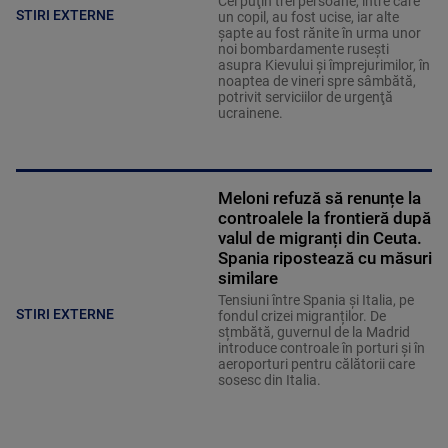
Cel puţin trei persoane, între care
STIRI EXTERNE
un copil, au fost ucise, iar alte
şapte au fost rănite în urma unor
noi bombardamente ruseşti
asupra Kievului şi împrejurimilor, în
noaptea de vineri spre sâmbătă,
potrivit serviciilor de urgenţă
ucrainene.
Meloni refuză să renunțe la
controalele la frontieră după
valul de migranți din Ceuta.
Spania ripostează cu măsuri
similare
Tensiuni între Spania și Italia, pe
STIRI EXTERNE
fondul crizei migranților. De
sțmbătă, guvernul de la Madrid
introduce controale în porturi și în
aeroporturi pentru călătorii care
sosesc din Italia.