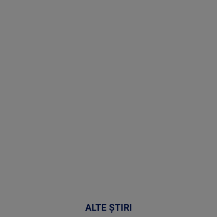
Stirile PRO
TV # 19.00 -
07 August
2026
MAI
MULTE
DETALII
48:24
ALTE ȘTIRI