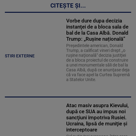
CITEȘTE ȘI...
Vorbe dure dupa decizia
instanţei de a bloca sala de
bal de la Casa Albă. Donald
Trump: „Rușine națională”
Preşedintele american, Donald
Trump, a calificat vineri drept „o
ruşine naţională" decizia justiţiei
STIRI EXTERNE
de a bloca proiectul de construire
a unei monumentale săli de bal la
Casa Albă, după ce anunţase deja
că va face apel la Curtea Supremă
a Statelor Unite.
Atac masiv asupra Kievului,
după ce SUA au impus noi
sancţiuni împotriva Rusiei.
Ucraina, lipsă de muniţie şi
interceptoare