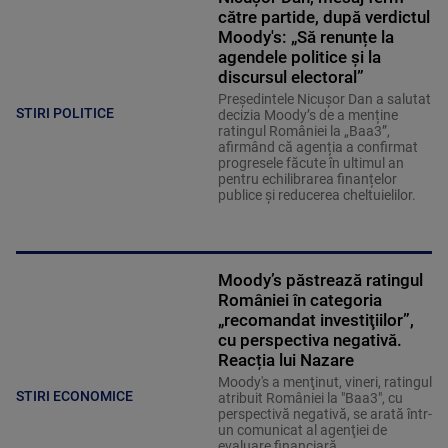
către partide, după verdictul
Moody's: „Să renunțe la
agendele politice şi la
discursul electoral”
Președintele Nicușor Dan a salutat
STIRI POLITICE
decizia Moody’s de a menține
ratingul României la „Baa3”,
afirmând că agenția a confirmat
progresele făcute în ultimul an
pentru echilibrarea finanțelor
publice și reducerea cheltuielilor.
Moody’s păstrează ratingul
României în categoria
„recomandat investiţiilor”,
cu perspectiva negativă.
Reacția lui Nazare
Moody's a menţinut, vineri, ratingul
STIRI ECONOMICE
atribuit României la "Baa3", cu
perspectivă negativă, se arată într-
un comunicat al agenţiei de
evaluare financiară.