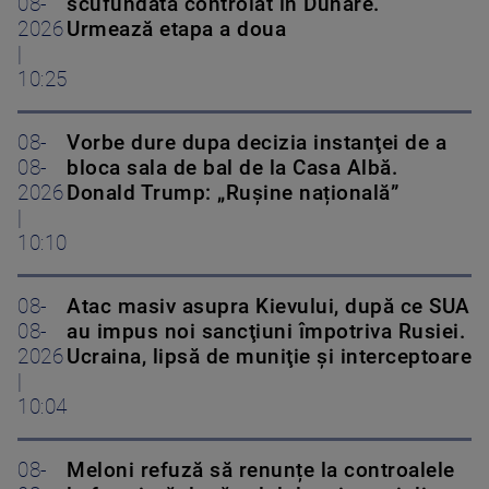
08-
scufundată controlat în Dunăre.
2026
Urmează etapa a doua
|
10:25
08-
Vorbe dure dupa decizia instanţei de a
08-
bloca sala de bal de la Casa Albă.
2026
Donald Trump: „Rușine națională”
|
10:10
08-
Atac masiv asupra Kievului, după ce SUA
08-
au impus noi sancţiuni împotriva Rusiei.
2026
Ucraina, lipsă de muniţie şi interceptoare
|
10:04
08-
Meloni refuză să renunțe la controalele