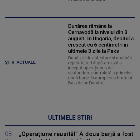
Dunărea rămâne la
Cernavodă la nivelul din 3
august. În Ungaria, debitul a
crescut cu 6 centimetri în
ultimele 3 zile la Paks
După zile de așteptare și amânări
ȘTIRI ACTUALE
repetate, ieri după-amiază a
început operațiunea de
scufundare controlată a primelor
două barje, în apropierea brațului
Bala de pe Dunăre.
ULTIMELE ȘTIRI
08-
„Operațiune reușită!” A doua barjă a fost