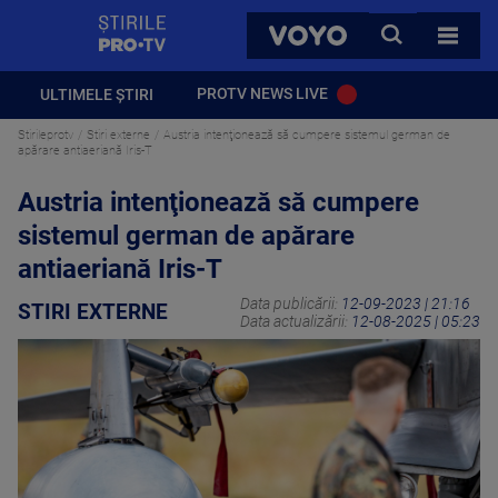
StirilePROTV
CAUTA
VOYO
TOATE 
PROTV NEWS LIVE
ULTIMELE ȘTIRI
Stirileprotv
Stiri externe
Austria intenţionează să cumpere sistemul german de
apărare antiaeriană Iris-T
Austria intenţionează să cumpere
sistemul german de apărare
antiaeriană Iris-T
Data publicării:
12-09-2023 | 21:16
STIRI EXTERNE
Data actualizării:
12-08-2025 | 05:23