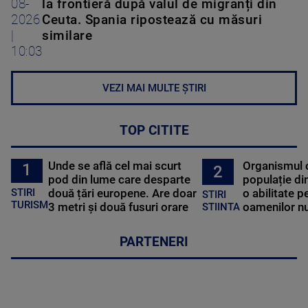
08-
la frontieră după valul de migranți din
2026
Ceuta. Spania ripostează cu măsuri
|
similare
10:03
VEZI MAI MULTE ȘTIRI
TOP CITITE
Unde se află cel mai scurt
Organismul 
1
2
pod din lume care desparte
populație di
STIRI
două țări europene. Are doar
o abilitate p
STIRI
TURISM
3 metri și două fusuri orare
oamenilor nu
STIINTA
PARTENERI