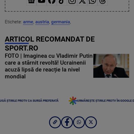
Etichete:
arme
,
austria
,
germania
,
ARTICOL RECOMANDAT DE
SPORT.RO
FOTO | Imaginea cu Vladimir Putin
care a stârnit revoltă! Ucrainenii
acuză lipsă de reacție la nivel
mondial
UGĂ ȘTIRILE PROTV CA SURSĂ PREFERATĂ
URMĂREȘTE ȘTIRILE PROTV ÎN GOOGLE 