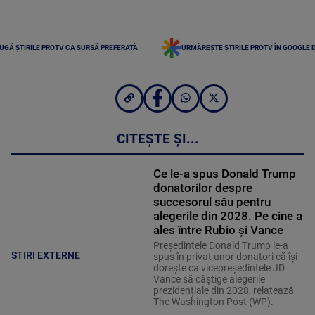
UGĂ ȘTIRILE PROTV CA SURSĂ PREFERATĂ
URMĂREȘTE ȘTIRILE PROTV ÎN GOOGLE 
CITEȘTE ȘI...
Ce le-a spus Donald Trump
donatorilor despre
succesorul său pentru
alegerile din 2028. Pe cine a
ales între Rubio și Vance
Președintele Donald Trump le-a
STIRI EXTERNE
spus în privat unor donatori că își
dorește ca vicepreședintele JD
Vance să câștige alegerile
prezidențiale din 2028, relatează
The Washington Post (WP).