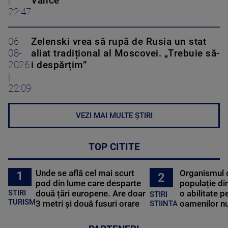
|
Vance
22:47
06-
Zelenski vrea să rupă de Rusia un stat
08-
aliat tradițional al Moscovei. „Trebuie să-
2026
i despărțim”
|
22:09
VEZI MAI MULTE ȘTIRI
TOP CITITE
Unde se află cel mai scurt
Organismul 
1
2
pod din lume care desparte
populație di
STIRI
două țări europene. Are doar
o abilitate p
STIRI
TURISM
3 metri și două fusuri orare
oamenilor nu
STIINTA