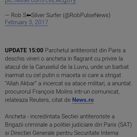
pic.twitter.com/cviEwcgBYy
— Rob S⬅︎Silver Surfer (@RobPulseNews)
February 3, 2017
UPDATE 15:00
Parchetul antiterorist din Paris a
deschis vineri o ancheta in flagrant cu privire la
atacul de la Caruselul de la Luvru, unde un barbat
inarmat cu cel putin o maceta si care a strigat
”Allah Akbar” a incercat sa atace militari, a anuntat
procurorul François Molins intr-un comunicat,
relateaza Reuters, citat de
News.ro
Ancheta - incredintata Sectiei antiteroriste a
Brigazii criminale a politiei judiciare din Paris (SAT)
si Directiei Generale pentru Securitate Interna