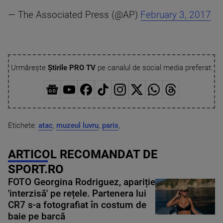
— The Associated Press (@AP)
February 3, 2017
Urmărește
Știrile PRO TV
pe canalul de social media preferat:
Etichete:
atac
,
muzeul luvru
,
paris
,
ARTICOL RECOMANDAT DE
SPORT.RO
FOTO Georgina Rodriguez, apariție
'interzisă' pe rețele. Partenera lui
CR7 s-a fotografiat în costum de
baie pe barcă