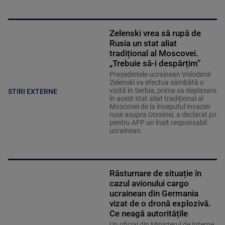
Zelenski vrea să rupă de
Rusia un stat aliat
tradițional al Moscovei.
„Trebuie să-i despărțim”
Președintele ucrainean Volodimir
Zelenski va efectua sâmbătă o
vizită în Serbia, prima sa deplasare
STIRI EXTERNE
în acest stat aliat tradițional al
Moscovei de la începutul invaziei
ruse asupra Ucrainei, a declarat joi
pentru AFP un înalt responsabil
ucrainean.
Răsturnare de situație în
cazul avionului cargo
ucrainean din Germania
vizat de o dronă explozivă.
Ce neagă autoritățile
Un oficial din Ministerul de Interne