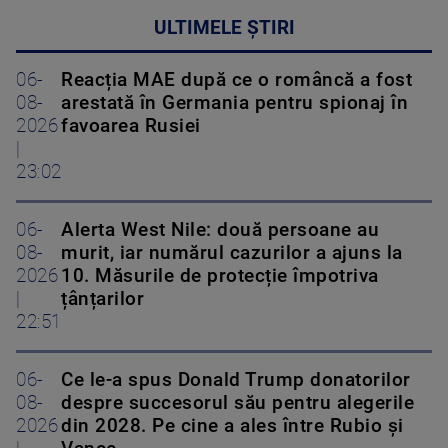
ULTIMELE ȘTIRI
06-
Reacția MAE după ce o româncă a fost
08-
arestată în Germania pentru spionaj în
2026
favoarea Rusiei
|
23:02
06-
Alerta West Nile: două persoane au
08-
murit, iar numărul cazurilor a ajuns la
2026
10. Măsurile de protecție împotriva
|
țânțarilor
22:51
06-
Ce le-a spus Donald Trump donatorilor
08-
despre succesorul său pentru alegerile
2026
din 2028. Pe cine a ales între Rubio și