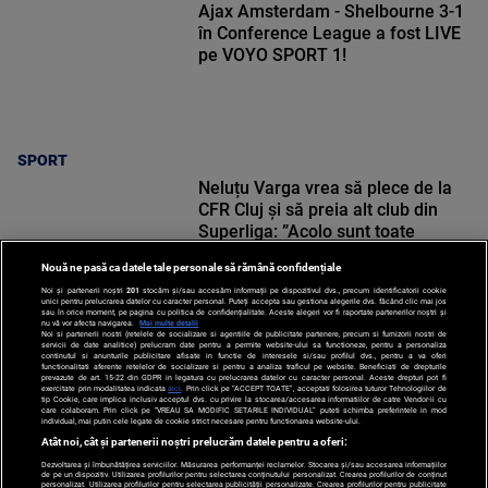
Ajax Amsterdam - Shelbourne 3-1
în Conference League a fost LIVE
pe VOYO SPORT 1!
SPORT
Neluțu Varga vrea să plece de la
CFR Cluj și să preia alt club din
Superliga: ”Acolo sunt toate
condițiile”
Nouă ne pasă ca datele tale personale să rămână confidențiale
Noi și partenerii noștri
201
stocăm și/sau accesăm informații pe dispozitivul dvs., precum identificatorii cookie
unici pentru prelucrarea datelor cu caracter personal. Puteți accepta sau gestiona alegerile dvs. făcând clic mai jos
sau în orice moment, pe pagina cu politica de confidențialitate. Aceste alegeri vor fi raportate partenerilor noștri și
nu vă vor afecta navigarea.
Mai multe detalii
SPORT
Noi si partenerii nostri (retelele de socializare si agentiile de publicitate partenere, precum si furnizorii nostri de
servicii de date analitice) prelucram date pentru a permite website-ului sa functioneze, pentru a personaliza
continutul si anunturile publicitare afisate in functie de interesele si/sau profilul dvs., pentru a va oferi
functionalitati aferente retelelor de socializare si pentru a analiza traficul pe website. Beneficiati de drepturile
prevazute de art. 15-22 din GDPR in legatura cu prelucrarea datelor cu caracter personal. Aceste drepturi pot fi
exercitate prin modalitatea indicata
aici
. Prin click pe “ACCEPT TOATE”, acceptati folosirea tuturor Tehnologiilor de
tip Cookie, care implica inclusiv acceptul dvs. cu privire la stocarea/accesarea informatiilor de catre Vendor-ii cu
care colaboram. Prin click pe “VREAU SA MODIFIC SETARILE INDIVIDUAL” puteti schimba preferintele in mod
individual, mai putin cele legate de cookie strict necesare pentru functionarea website-ului.
Atât noi, cât și partenerii noștri prelucrăm datele pentru a oferi:
Dezvoltarea și îmbunătățirea serviciilor. Măsurarea performanței reclamelor. Stocarea și/sau accesarea informațiilor
de pe un dispozitiv. Utilizarea profilurilor pentru selectarea conținutului personalizat. Crearea profilurilor de conținut
personalizat. Utilizarea profilurilor pentru selectarea publicității personalizate. Crearea profilurilor pentru publicitate