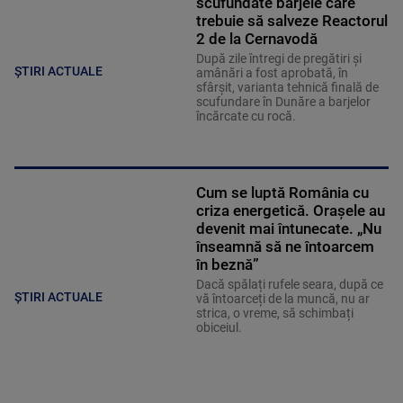
scufundate barjele care
trebuie să salveze Reactorul
2 de la Cernavodă
După zile întregi de pregătiri și
ȘTIRI ACTUALE
amânări a fost aprobată, în
sfârșit, varianta tehnică finală de
scufundare în Dunăre a barjelor
încărcate cu rocă.
Cum se luptă România cu
criza energetică. Orașele au
devenit mai întunecate. „Nu
înseamnă să ne întoarcem
în beznă”
Dacă spălați rufele seara, după ce
ȘTIRI ACTUALE
vă întoarceți de la muncă, nu ar
strica, o vreme, să schimbați
obiceiul.