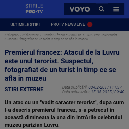
StirilePROTV
CAUTA
VOYO
TOATE 
PROTV NEWS LIVE
ULTIMELE ȘTIRI
Stirileprotv
Stiri externe
Premierul francez: Atacul de la Luvru este unul terorist.
Suspectul, fotografiat de un turist in timp ce se afla in muzeu
Premierul francez: Atacul de la Luvru
este unul terorist. Suspectul,
fotografiat de un turist in timp ce se
afla in muzeu
Data publicării:
03-02-2017 | 11:37
STIRI EXTERNE
Data actualizării:
15-08-2025 | 09:40
Un atac cu un "vadit caracter terorist", dupa cum
l-a descris premierul francez, s-a petrecut in
această dimineata la una din intrArile celebrului
muzeu parizian Luvru.