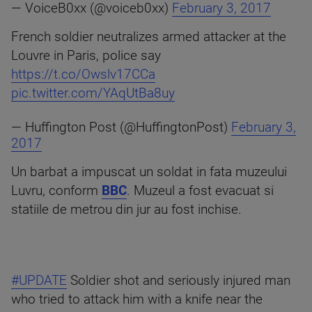
— VoiceB0xx (@voiceb0xx)
February 3, 2017
French soldier neutralizes armed attacker at the
Louvre in Paris, police say
https://t.co/Owslv17CCa
pic.twitter.com/YAqUtBa8uy
— Huffington Post (@HuffingtonPost)
February 3,
2017
Un barbat a impuscat un soldat in fata muzeului
Luvru, conform
BBC
. Muzeul a fost evacuat si
statiile de metrou din jur au fost inchise.
#UPDATE
Soldier shot and seriously injured man
who tried to attack him with a knife near the