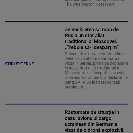
The Washington Post (WP).
Zelenski vrea să rupă de
Rusia un stat aliat
tradițional al Moscovei.
„Trebuie să-i despărțim”
Președintele ucrainean Volodimir
Zelenski va efectua sâmbătă o
vizită în Serbia, prima sa deplasare
STIRI EXTERNE
în acest stat aliat tradițional al
Moscovei de la începutul invaziei
ruse asupra Ucrainei, a declarat joi
pentru AFP un înalt responsabil
ucrainean.
Răsturnare de situație în
cazul avionului cargo
ucrainean din Germania
vizat de o dronă explozivă.