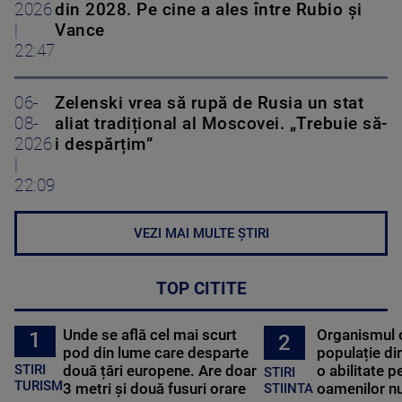
2026
din 2028. Pe cine a ales între Rubio și
|
Vance
22:47
06-
Zelenski vrea să rupă de Rusia un stat
08-
aliat tradițional al Moscovei. „Trebuie să-
2026
i despărțim”
|
22:09
VEZI MAI MULTE ȘTIRI
TOP CITITE
Unde se află cel mai scurt
Organismul 
1
2
pod din lume care desparte
populație di
STIRI
două țări europene. Are doar
o abilitate p
STIRI
TURISM
3 metri și două fusuri orare
oamenilor nu
STIINTA