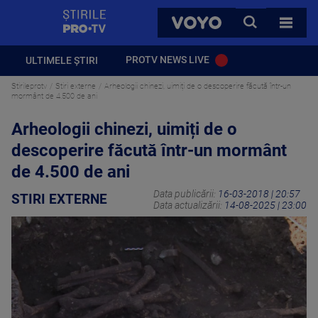
StirilePROTV
CAUTA
VOYO
TOATE 
PROTV NEWS LIVE
ULTIMELE ȘTIRI
Stirileprotv
Stiri externe
Arheologii chinezi, uimiți de o descoperire făcută într-un
mormânt de 4.500 de ani
Arheologii chinezi, uimiți de o
descoperire făcută într-un mormânt
de 4.500 de ani
Data publicării:
16-03-2018 | 20:57
STIRI EXTERNE
Data actualizării:
14-08-2025 | 23:00