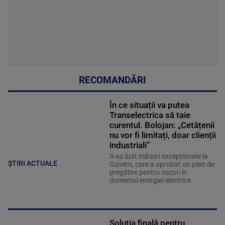
RECOMANDĂRI
În ce situații va putea
Transelectrica să taie
curentul. Bolojan: „Cetățenii
nu vor fi limitați, doar clienții
industriali”
S-au luat măsuri excepționale la
ȘTIRI ACTUALE
Guvern, care a aprobat un plan de
pregătire pentru riscuri în
domeniul energiei electrice.
Soluția finală pentru