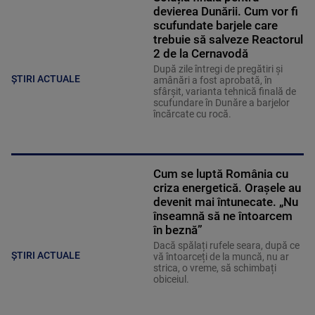
devierea Dunării. Cum vor fi
scufundate barjele care
trebuie să salveze Reactorul
2 de la Cernavodă
După zile întregi de pregătiri și
ȘTIRI ACTUALE
amânări a fost aprobată, în
sfârșit, varianta tehnică finală de
scufundare în Dunăre a barjelor
încărcate cu rocă.
Cum se luptă România cu
criza energetică. Orașele au
devenit mai întunecate. „Nu
înseamnă să ne întoarcem
în beznă”
Dacă spălați rufele seara, după ce
ȘTIRI ACTUALE
vă întoarceți de la muncă, nu ar
strica, o vreme, să schimbați
obiceiul.