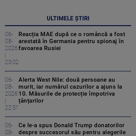
ULTIMELE ȘTIRI
06-
Reacția MAE după ce o româncă a fost
08-
arestată în Germania pentru spionaj în
2026
favoarea Rusiei
|
23:02
06-
Alerta West Nile: două persoane au
08-
murit, iar numărul cazurilor a ajuns la
2026
10. Măsurile de protecție împotriva
|
țânțarilor
22:51
06-
Ce le-a spus Donald Trump donatorilor
08-
despre succesorul său pentru alegerile