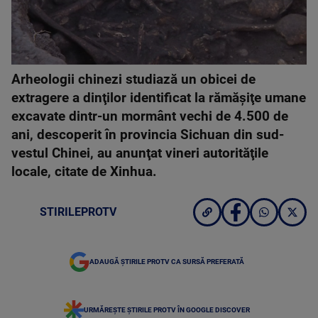
Arheologii chinezi studiază un obicei de
extragere a dinţilor identificat la rămăşiţe umane
excavate dintr-un mormânt vechi de 4.500 de
ani, descoperit în provincia Sichuan din sud-
vestul Chinei, au anunţat vineri autorităţile
locale, citate de Xinhua.
STIRILEPROTV
ADAUGĂ ȘTIRILE PROTV CA SURSĂ PREFERATĂ
URMĂREȘTE ȘTIRILE PROTV ÎN GOOGLE DISCOVER