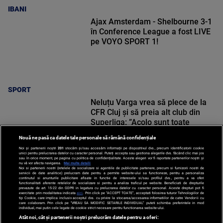
IBANI
Ajax Amsterdam - Shelbourne 3-1
în Conference League a fost LIVE
pe VOYO SPORT 1!
SPORT
Neluțu Varga vrea să plece de la
CFR Cluj și să preia alt club din
Superliga: ”Acolo sunt toate
condițiile”
Nouă ne pasă ca datele tale personale să rămână confidențiale
Noi și partenerii noștri
201
stocăm și/sau accesăm informații pe dispozitivul dvs., precum identificatorii cookie
unici pentru prelucrarea datelor cu caracter personal. Puteți accepta sau gestiona alegerile dvs. făcând clic mai jos
sau în orice moment, pe pagina cu politica de confidențialitate. Aceste alegeri vor fi raportate partenerilor noștri și
nu vă vor afecta navigarea.
Mai multe detalii
Noi si partenerii nostri (retelele de socializare si agentiile de publicitate partenere, precum si furnizorii nostri de
SPORT
servicii de date analitice) prelucram date pentru a permite website-ului sa functioneze, pentru a personaliza
continutul si anunturile publicitare afisate in functie de interesele si/sau profilul dvs., pentru a va oferi
functionalitati aferente retelelor de socializare si pentru a analiza traficul pe website. Beneficiati de drepturile
prevazute de art. 15-22 din GDPR in legatura cu prelucrarea datelor cu caracter personal. Aceste drepturi pot fi
exercitate prin modalitatea indicata
aici
. Prin click pe “ACCEPT TOATE”, acceptati folosirea tuturor Tehnologiilor de
tip Cookie, care implica inclusiv acceptul dvs. cu privire la stocarea/accesarea informatiilor de catre Vendor-ii cu
care colaboram. Prin click pe “VREAU SA MODIFIC SETARILE INDIVIDUAL” puteti schimba preferintele in mod
individual, mai putin cele legate de cookie strict necesare pentru functionarea website-ului.
Atât noi, cât și partenerii noștri prelucrăm datele pentru a oferi: