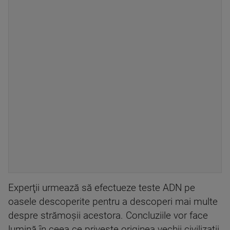
Experţii urmează să efectueze teste ADN pe
oasele descoperite pentru a descoperi mai multe
despre strămoşii acestora. Concluziile vor face
lumină în ceea ce priveşte originea vechii civilizaţii