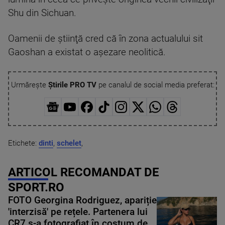
Shu din Sichuan.
Oamenii de ştiinţă cred că în zona actualului sit
Gaoshan a existat o aşezare neolitică.
Urmărește
Știrile PRO TV
pe canalul de social media preferat:
Etichete:
dinti
,
schelet
,
ARTICOL RECOMANDAT DE
SPORT.RO
FOTO Georgina Rodriguez, apariție
'interzisă' pe rețele. Partenera lui
CR7 s-a fotografiat în costum de