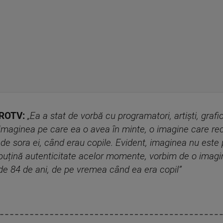
PROTV:
„Ea a stat de vorbă cu programatori, artiști, grafi
 imaginea pe care ea o avea în minte, o imagine care 
ri de sora ei, când erau copile. Evident, imaginea nu este
 puțină autenticitate acelor momente, vorbim de o imagin
e 84 de ani, de pe vremea când ea era copil”