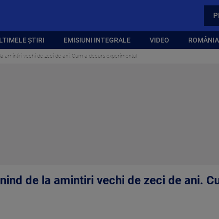
P
LTIMELE ȘTIRI
EMISIUNI INTEGRALE
VIDEO
ROMÂNIA,
la amintiri vechi de zeci de ani. Cum a decurs experimentul
nind de la amintiri vechi de zeci de ani. 