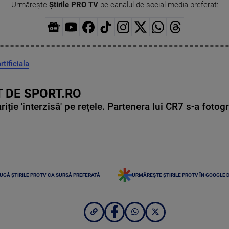
Urmărește
Știrile PRO TV
pe canalul de social media preferat:
rtificiala
,
 DE SPORT.RO
ie 'interzisă' pe rețele. Partenera lui CR7 s-a fotog
UGĂ ȘTIRILE PROTV CA SURSĂ PREFERATĂ
URMĂREȘTE ȘTIRILE PROTV ÎN GOOGLE 