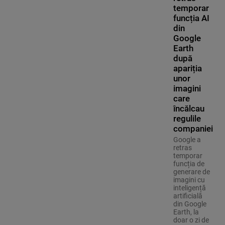
temporar
funcția AI
din
Google
Earth
după
apariția
unor
imagini
care
încălcau
regulile
companiei
Google a
retras
temporar
funcția de
generare de
imagini cu
inteligență
artificială
din Google
Earth, la
doar o zi de