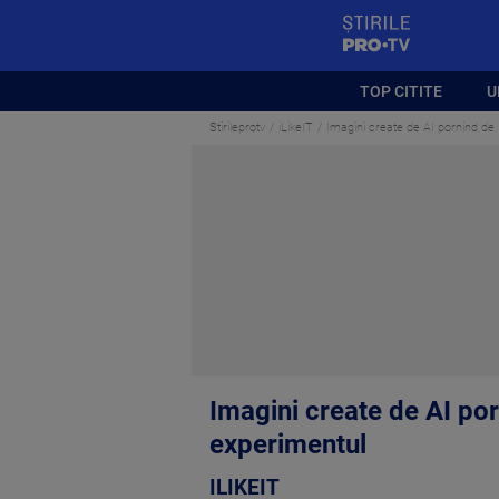
StirilePROTV
TOP CITITE
U
Stirileprotv
iLikeIT
Imagini create de AI pornind de 
Imagini create de AI por
experimentul
ILIKEIT