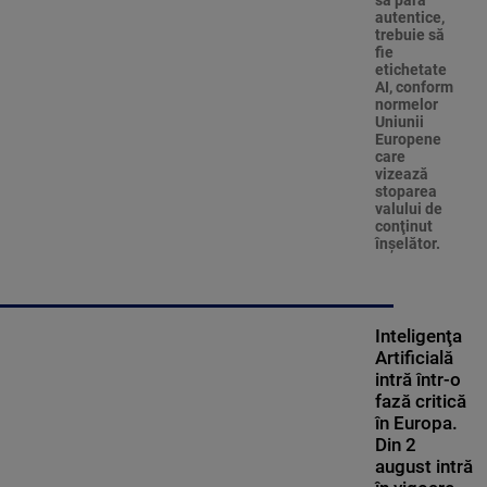
să pară
autentice,
trebuie să
fie
etichetate
AI, conform
normelor
Uniunii
Europene
care
vizează
stoparea
valului de
conţinut
înşelător.
Inteligenţa
Artificială
intră într-o
fază critică
în Europa.
Din 2
august intră