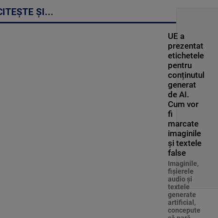
CITEȘTE ȘI...
UE a
prezentat
etichetele
pentru
conținutul
generat
de AI.
Cum vor
fi
marcate
imaginile
și textele
false
Imaginile,
fişierele
audio şi
textele
generate
artificial,
concepute