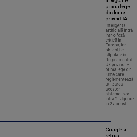
în vigoare
prima lege
din lume
privind IA
Inteligenţa
artificială intră
într-o fază
critică în
Europa, iar
obligaţiile
stipulate în
Regulamentul
UE privind IA -
prima lege din
lume care
reglementează
utilizarea
acestor
sisteme - vor
intra în vigoare
în 2 august.
Google a
retras