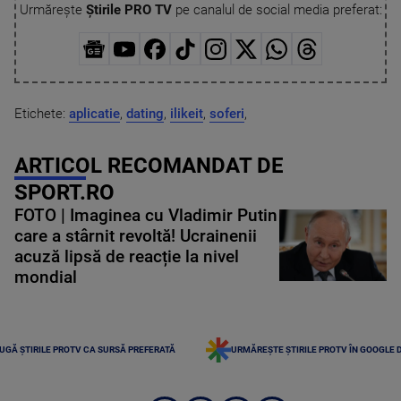
Urmărește
Știrile PRO TV
pe canalul de social media preferat:
Etichete:
aplicatie
,
dating
,
ilikeit
,
soferi
,
ARTICOL RECOMANDAT DE
SPORT.RO
FOTO | Imaginea cu Vladimir Putin
care a stârnit revoltă! Ucrainenii
acuză lipsă de reacție la nivel
mondial
UGĂ ȘTIRILE PROTV CA SURSĂ PREFERATĂ
URMĂREȘTE ȘTIRILE PROTV ÎN GOOGLE 