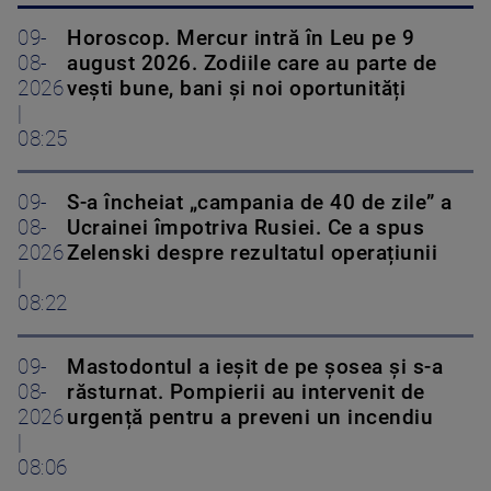
09-
Horoscop. Mercur intră în Leu pe 9
08-
august 2026. Zodiile care au parte de
2026
vești bune, bani și noi oportunități
|
08:25
09-
S-a încheiat „campania de 40 de zile” a
08-
Ucrainei împotriva Rusiei. Ce a spus
2026
Zelenski despre rezultatul operațiunii
|
08:22
09-
Mastodontul a ieșit de pe șosea și s-a
08-
răsturnat. Pompierii au intervenit de
2026
urgență pentru a preveni un incendiu
|
08:06