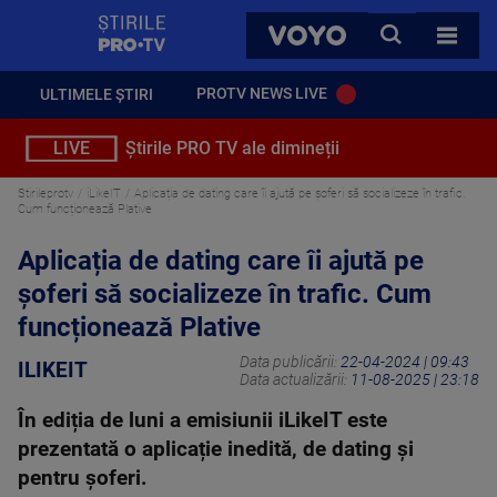
StirilePROTV
CAUTA
VOYO
TOATE 
PROTV NEWS LIVE
ULTIMELE ȘTIRI
LIVE
Știrile PRO TV ale dimineții
Stirileprotv
iLikeIT
Aplicația de dating care îi ajută pe șoferi să socializeze în trafic.
Cum funcționează Plative
Aplicația de dating care îi ajută pe
șoferi să socializeze în trafic. Cum
funcționează Plative
Data publicării:
22-04-2024 | 09:43
ILIKEIT
Data actualizării:
11-08-2025 | 23:18
În ediția de luni a emisiunii iLikeIT este
prezentată o aplicație inedită, de dating și
pentru șoferi.