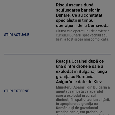
Riscul ascuns după
scufundarea barjelor în
Dunăre. Ce au constatat
specialiștii în timpul
operațiunii de la Cernavodă
Ultima zi a operațiunii de deviere a
ȘTIRI ACTUALE
cursului Dunării, spre vechiul său
braț, a fost și cea mai complicată.
Reacția Ucrainei după ce
una dintre dronele sale a
explodat în Bulgaria, lângă
granița cu România.
Asigurările date de Kiev
Ministerul Apărării din Bulgaria a
STIRI EXTERNE
anunţat sâmbătă că aparatul
care a explodat în cursul
dimineţii în spaţiul aerian al ţării,
în apropiere de graniţa cu
România şi de gazoductul
transbalcanic, era probabil o