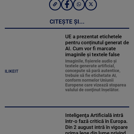
CITEȘTE ȘI...
UE a prezentat etichetele
pentru conținutul generat de
AI. Cum vor fi marcate
imaginile și textele false
Imaginile, fişierele audio şi
textele generate artificial,
concepute să pară autentice,
ILIKEIT
trebuie să fie etichetate AI,
conform normelor Uniunii
Europene care vizează stoparea
valului de conţinut înşelător.
Inteligenţa Artificială intră
într-o fază critică în Europa.
Din 2 august intră în vigoare
prima lege din lume privind