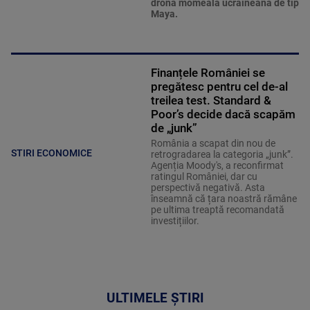
dronă momeală ucraineană de tip
Maya.
Finanțele României se
pregătesc pentru cel de-al
treilea test. Standard &
Poor’s decide dacă scapăm
de „junk”
România a scapat din nou de
STIRI ECONOMICE
retrogradarea la categoria „junk”.
Agenția Moody's, a reconfirmat
ratingul României, dar cu
perspectivă negativă. Asta
înseamnă că țara noastră rămâne
pe ultima treaptă recomandată
investițiilor.
ULTIMELE ȘTIRI