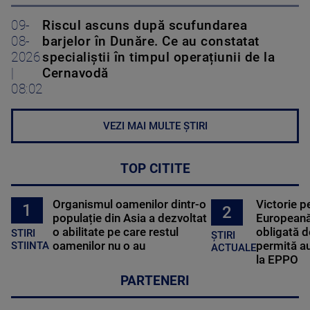
09-
Riscul ascuns după scufundarea
08-
barjelor în Dunăre. Ce au constatat
2026
specialiștii în timpul operațiunii de la
|
Cernavodă
08:02
VEZI MAI MULTE ȘTIRI
TOP CITITE
Organismul oamenilor dintr-o
Victorie p
1
2
populație din Asia a dezvoltat
Europeană
o abilitate pe care restul
obligată d
STIRI
ȘTIRI
oamenilor nu o au
permită au
STIINTA
ACTUALE
la EPPO
PARTENERI