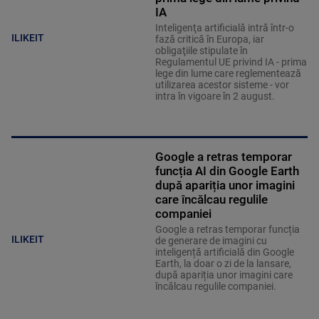
IA
Inteligenţa artificială intră într-o
ILIKEIT
fază critică în Europa, iar
obligaţiile stipulate în
Regulamentul UE privind IA - prima
lege din lume care reglementează
utilizarea acestor sisteme - vor
intra în vigoare în 2 august.
Google a retras temporar
funcția AI din Google Earth
după apariția unor imagini
care încălcau regulile
companiei
Google a retras temporar funcția
ILIKEIT
de generare de imagini cu
inteligență artificială din Google
Earth, la doar o zi de la lansare,
după apariția unor imagini care
încălcau regulile companiei.