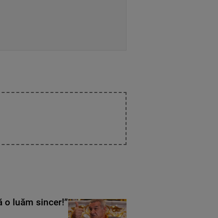
ă o luăm sincer!”