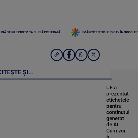
UGĂ ȘTIRILE PROTV CA SURSĂ PREFERATĂ
URMĂREȘTE ȘTIRILE PROTV ÎN GOOGLE 
CITEȘTE ȘI...
UE a
prezentat
etichetele
pentru
conținutul
generat
de AI.
Cum vor
fi