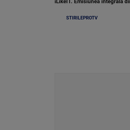
iLikeIT. Emisiunea integrală d
STIRILEPROTV