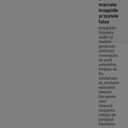
marcate
imaginile
și textele
false
Imaginile,
fişierele
audio şi
textele
generate
artificial,
concepute
să pară
autentice,
trebuie să
fie
etichetate
AI, conform
normelor
Uniunii
Europene
care
vizează
stoparea
valului de
conţinut
înşelător.