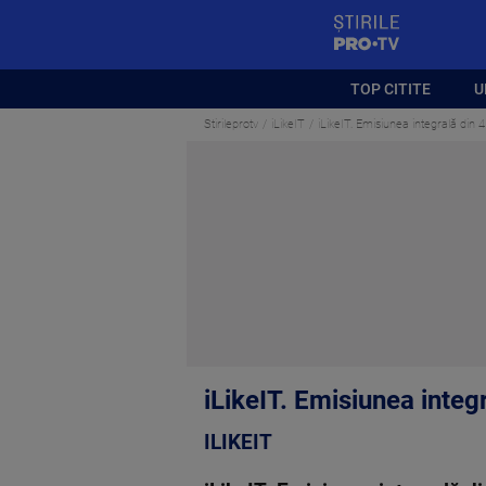
StirilePROTV
TOP CITITE
U
Stirileprotv
iLikeIT
iLikeIT. Emisiunea integrală din
iLikeIT. Emisiunea integ
ILIKEIT