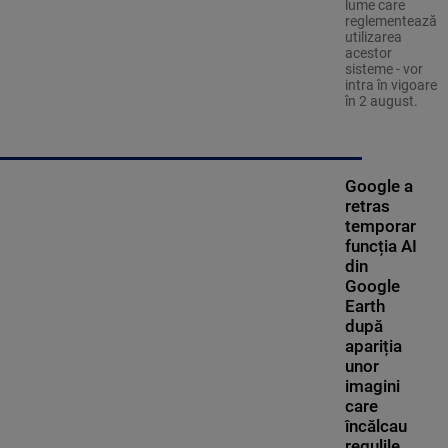
lume care
reglementează
utilizarea
acestor
sisteme - vor
intra în vigoare
în 2 august.
Google a
retras
temporar
funcția AI
din
Google
Earth
după
apariția
unor
imagini
care
încălcau
regulile