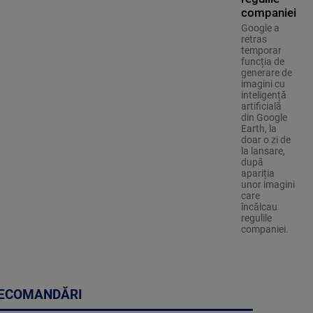
companiei
Google a
retras
temporar
funcția de
generare de
imagini cu
inteligență
artificială
din Google
Earth, la
doar o zi de
la lansare,
după
apariția
unor imagini
care
încălcau
regulile
companiei.
ECOMANDĂRI