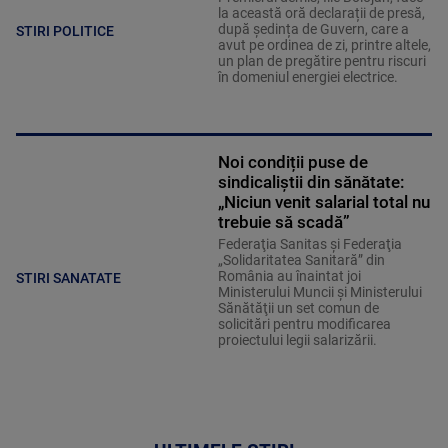
la această oră declarații de presă,
după ședința de Guvern, care a
STIRI POLITICE
avut pe ordinea de zi, printre altele,
un plan de pregătire pentru riscuri
în domeniul energiei electrice.
Noi condiții puse de
sindicaliștii din sănătate:
„Niciun venit salarial total nu
trebuie să scadă”
Federaţia Sanitas şi Federaţia
„Solidaritatea Sanitară” din
România au înaintat joi
STIRI SANATATE
Ministerului Muncii şi Ministerului
Sănătăţii un set comun de
solicitări pentru modificarea
proiectului legii salarizării.