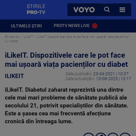
StirilePROTV
CAUTA
VOYO
TOATE 
PROTV NEWS LIVE
ULTIMELE ȘTIRI
Stirileprotv
iLikeIT
iLikeIT. Dispozitivele care le pot face mai ușoară viața pacienților
cu diabet
iLikeIT. Dispozitivele care le pot face
mai ușoară viața pacienților cu diabet
Data publicării:
23-04-2021 | 10:07
ILIKEIT
Data actualizării:
13-08-2025 | 13:17
iLikeIT. Diabetul zaharat reprezintă una dintre
cele mai mari probleme de sănătate publică ale
secolului 21, potrivit specialiştilor din sănătate.
Este a șasea cea mai frecventă afecțiune
cronică din întreaga lume.