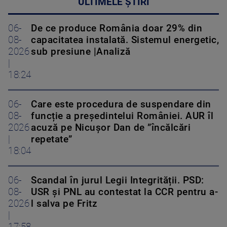
ULTIMELE ȘTIRI
06-
De ce produce România doar 29% din
08-
capacitatea instalată. Sistemul energetic,
2026
sub presiune |Analiză
|
18:24
06-
Care este procedura de suspendare din
08-
funcție a președintelui României. AUR îl
2026
acuză pe Nicușor Dan de ”încălcări
|
repetate”
18:04
06-
Scandal în jurul Legii Integrității. PSD:
08-
USR și PNL au contestat la CCR pentru a-
2026
l salva pe Fritz
|