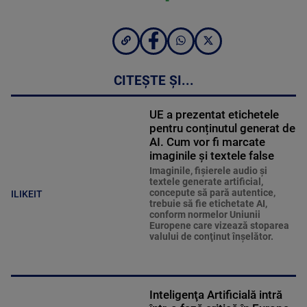
CITEȘTE ȘI...
UE a prezentat etichetele
pentru conținutul generat de
AI. Cum vor fi marcate
imaginile și textele false
Imaginile, fişierele audio şi
textele generate artificial,
concepute să pară autentice,
ILIKEIT
trebuie să fie etichetate AI,
conform normelor Uniunii
Europene care vizează stoparea
valului de conţinut înşelător.
Inteligenţa Artificială intră