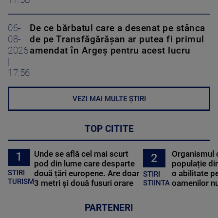
17:58
06-
De ce bărbatul care a desenat pe stânca
08-
de pe Transfăgărășan ar putea fi primul
2026
amendat în Argeș pentru acest lucru
|
17:56
VEZI MAI MULTE ȘTIRI
TOP CITITE
Unde se află cel mai scurt
Organismul 
1
2
pod din lume care desparte
populație di
STIRI
două țări europene. Are doar
o abilitate p
STIRI
TURISM
3 metri și două fusuri orare
oamenilor nu
STIINTA
PARTENERI