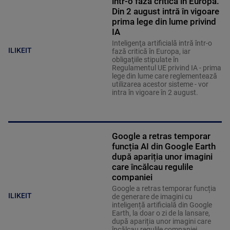
într-o fază critică în Europa.
Din 2 august intră în vigoare
prima lege din lume privind
IA
Inteligenţa artificială intră într-o
ILIKEIT
fază critică în Europa, iar
obligaţiile stipulate în
Regulamentul UE privind IA - prima
lege din lume care reglementează
utilizarea acestor sisteme - vor
intra în vigoare în 2 august.
Google a retras temporar
funcția AI din Google Earth
după apariția unor imagini
care încălcau regulile
companiei
Google a retras temporar funcția
ILIKEIT
de generare de imagini cu
inteligență artificială din Google
Earth, la doar o zi de la lansare,
după apariția unor imagini care
încălcau regulile companiei.