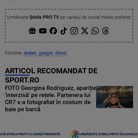
Urmărește
Știrile PRO TV
pe canalul de social media preferat:
Etichete:
diabet
,
gadget
,
ilikeit
,
ARTICOL RECOMANDAT DE
SPORT.RO
FOTO Georgina Rodriguez, apariție
'interzisă' pe rețele. Partenera lui
CR7 s-a fotografiat în costum de
baie pe barcă
UGĂ ȘTIRILE PROTV CA SURSĂ PREFERATĂ
URMĂREȘTE ȘTIRILE PROTV ÎN GOOGLE 