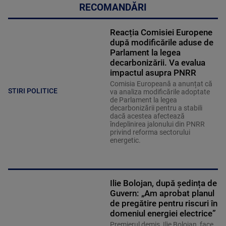
RECOMANDĂRI
Reacția Comisiei Europene
după modificările aduse de
Parlament la legea
decarbonizării. Va evalua
impactul asupra PNRR
Comisia Europeană a anunțat că
STIRI POLITICE
va analiza modificările adoptate
de Parlament la legea
decarbonizării pentru a stabili
dacă acestea afectează
îndeplinirea jalonului din PNRR
privind reforma sectorului
energetic.
Ilie Bolojan, după ședința de
Guvern: „Am aprobat planul
de pregătire pentru riscuri în
domeniul energiei electrice”
Premierul demis, Ilie Bolojan, face