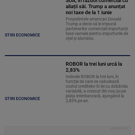
SUA, în război comercial cu
aliații săi. Trump a anunțat
noi taxe de la 1 iunie
Președintele american Donald
Trump a decis să le impună
partenerilor comerciali importanți
taxe vamale pentru importurile de
STIRI ECONOMICE
oțel și aluminiu.
ROBOR la trei luni urcă la
2,83%
Indicele ROBOR la trei luni, în
funcţie de care se calculează
costul creditelor în lei cu dobânda
variabilă, a crescut din nou joi pe
piaţa interbancară, ajungând la
STIRI ECONOMICE
2,83% pe an.