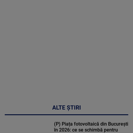
2026
MAI
MULTE
DETALII
31:15
ALTE ȘTIRI
(P) Piața fotovoltaică din București
în 2026: ce se schimbă pentru