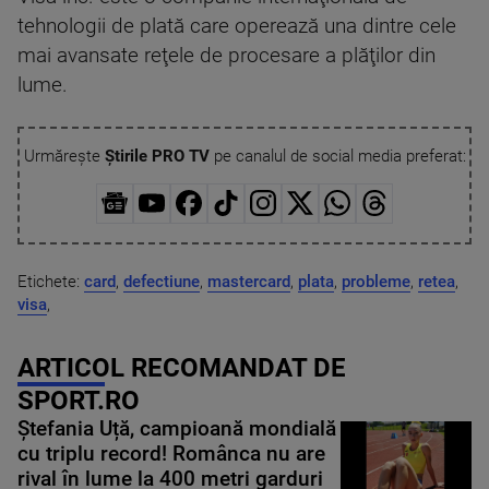
tehnologii de plată care operează una dintre cele
mai avansate reţele de procesare a plăţilor din
lume.
Urmărește
Știrile PRO TV
pe canalul de social media preferat:
Etichete:
card
,
defectiune
,
mastercard
,
plata
,
probleme
,
retea
,
visa
,
ARTICOL RECOMANDAT DE
SPORT.RO
Ștefania Uță, campioană mondială
cu triplu record! Românca nu are
rival în lume la 400 metri garduri