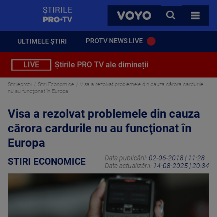
StirilePROTV
CAUTA
VOYO
TOATE 
PROTV NEWS LIVE
ULTIMELE ȘTIRI
LIVE
Știrile PRO TV ale dimineții
Stirileprotv
Stiri Economice
Visa a rezolvat problemele din cauza cărora cardurile
nu au funcţionat în Europa
Visa a rezolvat problemele din cauza
cărora cardurile nu au funcţionat în
Europa
Data publicării:
02-06-2018 | 11:28
STIRI ECONOMICE
Data actualizării:
14-08-2025 | 20:34