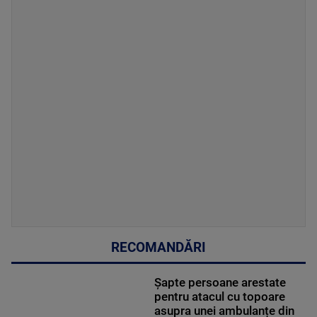
RECOMANDĂRI
Șapte persoane arestate
pentru atacul cu topoare
asupra unei ambulanțe din