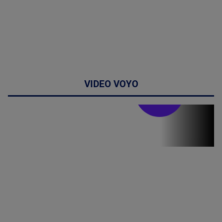
VIDEO VOYO
Stirile PRO TV
Stirile PRO
TV # 19.00 -
09 August