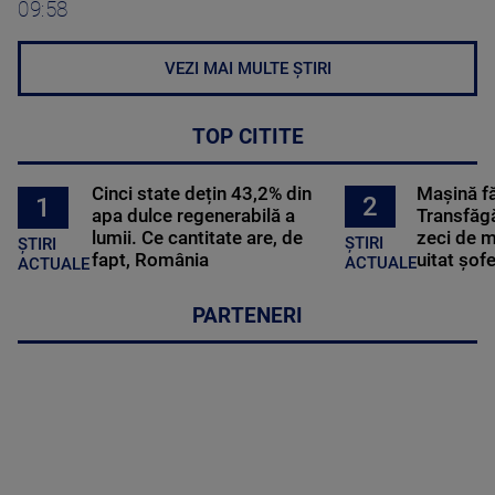
09:58
VEZI MAI MULTE ȘTIRI
TOP CITITE
Cinci state dețin 43,2% din
Mașină f
2
1
apa dulce regenerabilă a
Transfăgă
lumii. Ce cantitate are, de
zeci de m
ȘTIRI
ȘTIRI
fapt, România
uitat șof
ACTUALE
ACTUALE
PARTENERI