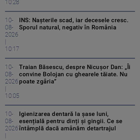
10:28
10-
INS: Nașterile scad, iar decesele cresc.
08-
Sporul natural, negativ în România
2026
|
10:17
10-
Traian Băsescu, despre Nicușor Dan: „Îi
08-
convine Bolojan cu ghearele tăiate. Nu
2026
poate zgâria”
|
10:05
10-
Igienizarea dentară la șase luni,
08-
esențială pentru dinți și gingii. Ce se
2026
întâmplă dacă amânăm detartrajul
|