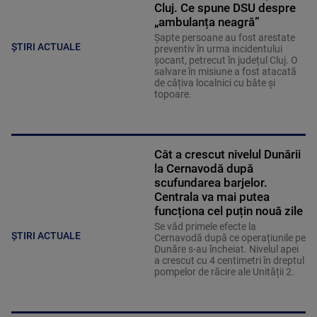
Cluj. Ce spune DSU despre
„ambulanța neagră”
Șapte persoane au fost arestate
ȘTIRI ACTUALE
preventiv în urma incidentului
șocant, petrecut în județul Cluj. O
salvare în misiune a fost atacată
de câțiva localnici cu bâte și
topoare.
Cât a crescut nivelul Dunării
la Cernavodă după
scufundarea barjelor.
Centrala va mai putea
funcționa cel puțin nouă zile
Se văd primele efecte la
ȘTIRI ACTUALE
Cernavodă după ce operațiunile pe
Dunăre s-au încheiat. Nivelul apei
a crescut cu 4 centimetri în dreptul
pompelor de răcire ale Unității 2.