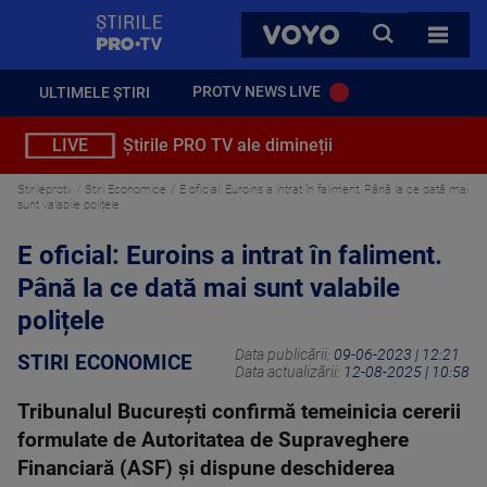
StirilePROTV
CAUTA
VOYO
TOATE 
PROTV NEWS LIVE
ULTIMELE ȘTIRI
LIVE
Știrile PRO TV ale dimineții
Stirileprotv
Stiri Economice
E oficial: Euroins a intrat în faliment. Până la ce dată mai
sunt valabile polițele
E oficial: Euroins a intrat în faliment.
Până la ce dată mai sunt valabile
polițele
Data publicării:
09-06-2023 | 12:21
STIRI ECONOMICE
Data actualizării:
12-08-2025 | 10:58
Tribunalul Bucureşti confirmă temeinicia cererii
formulate de Autoritatea de Supraveghere
Financiară (ASF) şi dispune deschiderea