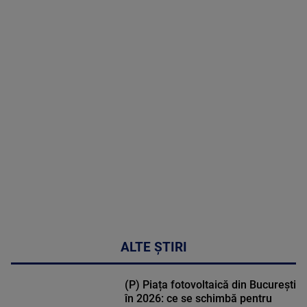
2026
MAI
MULTE
DETALII
31:15
ALTE ȘTIRI
(P) Piața fotovoltaică din București
în 2026: ce se schimbă pentru