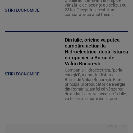
Chiriile au luat avânt în timp ce
vânzările de locuințe au scăzut cu
23% la începutul acestui an
STIRI ECONOMICE
comparativ cu anul trecut.
Din iulie, oricine va putea
cumpăra acțiuni la
Hidroelectrica, după listarea
companiei la Bursa de
Valori București
Compania Hidroelectrica, "perla
STIRI ECONOMICE
energiei", a anunțat listarea la
Bursa de Valori București. Este
principalul producător de energie
din România, astfel că vânzarea
de acțiuni, care va avea loc în iulie,
va fi cea mai mare din istorie.