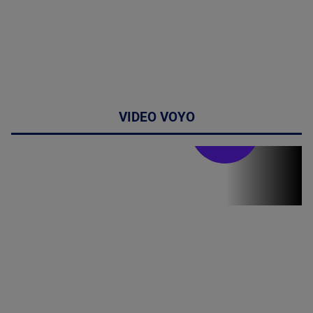
VIDEO VOYO
Stirile PRO TV
Stirile PRO
TV # 19.00 -
09 August