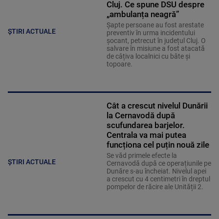
Cluj. Ce spune DSU despre
„ambulanța neagră”
Șapte persoane au fost arestate
ȘTIRI ACTUALE
preventiv în urma incidentului
șocant, petrecut în județul Cluj. O
salvare în misiune a fost atacată
de câțiva localnici cu bâte și
topoare.
Cât a crescut nivelul Dunării
la Cernavodă după
scufundarea barjelor.
Centrala va mai putea
funcționa cel puțin nouă zile
Se văd primele efecte la
ȘTIRI ACTUALE
Cernavodă după ce operațiunile pe
Dunăre s-au încheiat. Nivelul apei
a crescut cu 4 centimetri în dreptul
pompelor de răcire ale Unității 2.