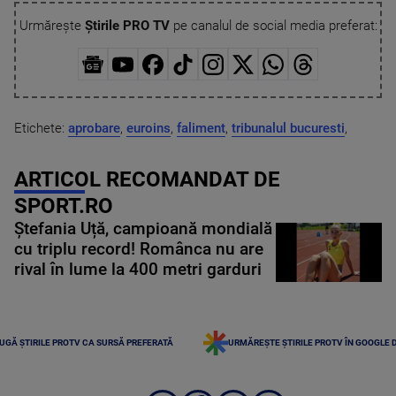
Urmărește
Știrile PRO TV
pe canalul de social media preferat:
Etichete:
aprobare
,
euroins
,
faliment
,
tribunalul bucuresti
,
ARTICOL RECOMANDAT DE
SPORT.RO
Ștefania Uță, campioană mondială
cu triplu record! Românca nu are
rival în lume la 400 metri garduri
UGĂ ȘTIRILE PROTV CA SURSĂ PREFERATĂ
URMĂREȘTE ȘTIRILE PROTV ÎN GOOGLE 