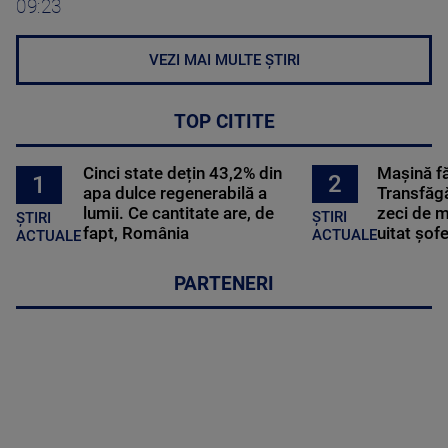
09:23
VEZI MAI MULTE ȘTIRI
TOP CITITE
Cinci state dețin 43,2% din
Mașină f
2
1
apa dulce regenerabilă a
Transfăgă
lumii. Ce cantitate are, de
zeci de m
ȘTIRI
ȘTIRI
fapt, România
uitat șof
ACTUALE
ACTUALE
PARTENERI