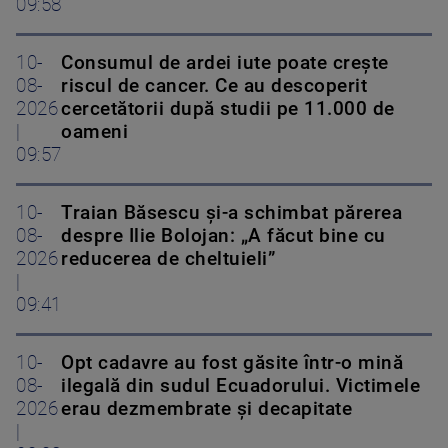
09:58
10-
Consumul de ardei iute poate crește
08-
riscul de cancer. Ce au descoperit
2026
cercetătorii după studii pe 11.000 de
|
oameni
09:57
10-
Traian Băsescu și-a schimbat părerea
08-
despre Ilie Bolojan: „A făcut bine cu
2026
reducerea de cheltuieli”
|
09:41
10-
Opt cadavre au fost găsite într-o mină
08-
ilegală din sudul Ecuadorului. Victimele
2026
erau dezmembrate și decapitate
|