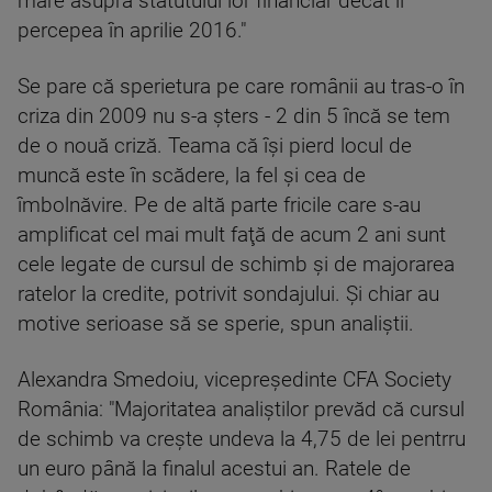
mare asupra statutului lor financiar decât îl
percepea în aprilie 2016."
Se pare că sperietura pe care românii au tras-o în
criza din 2009 nu s-a şters - 2 din 5 încă se tem
de o nouă criză. Teama că îşi pierd locul de
muncă este în scădere, la fel şi cea de
îmbolnăvire. Pe de altă parte fricile care s-au
amplificat cel mai mult faţă de acum 2 ani sunt
cele legate de cursul de schimb şi de majorarea
ratelor la credite, potrivit sondajului. Şi chiar au
motive serioase să se sperie, spun analiştii.
Alexandra Smedoiu, vicepreşedinte CFA Society
România: "Majoritatea analiştilor prevăd că cursul
de schimb va creşte undeva la 4,75 de lei pentrru
un euro până la finalul acestui an. Ratele de