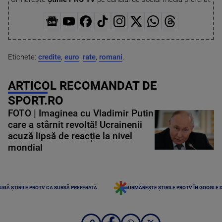
Etichete:
credite
,
euro
,
rate
,
romani
,
ARTICOL RECOMANDAT DE
SPORT.RO
FOTO | Imaginea cu Vladimir Putin
care a stârnit revoltă! Ucrainenii
acuză lipsă de reacție la nivel
mondial
UGĂ ȘTIRILE PROTV CA SURSĂ PREFERATĂ
URMĂREȘTE ȘTIRILE PROTV ÎN GOOGLE 