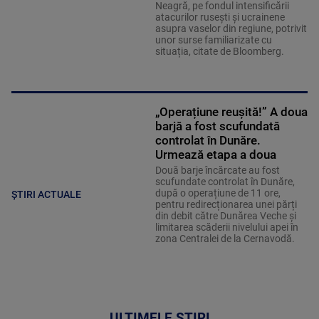
Neagră, pe fondul intensificării
atacurilor rusești și ucrainene
asupra vaselor din regiune, potrivit
unor surse familiarizate cu
situația, citate de Bloomberg.
„Operațiune reușită!” A doua
barjă a fost scufundată
controlat în Dunăre.
Urmează etapa a doua
Două barje încărcate au fost
scufundate controlat în Dunăre,
după o operațiune de 11 ore,
ȘTIRI ACTUALE
pentru redirecționarea unei părți
din debit către Dunărea Veche și
limitarea scăderii nivelului apei în
zona Centralei de la Cernavodă.
ULTIMELE ȘTIRI