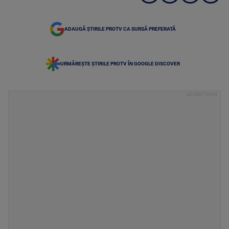
ADAUGĂ ȘTIRILE PROTV CA SURSĂ PREFERATĂ
URMĂREȘTE ȘTIRILE PROTV ÎN GOOGLE DISCOVER