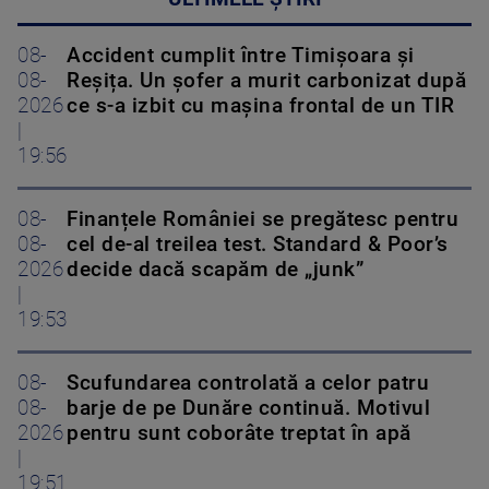
08-
Accident cumplit între Timișoara și
08-
Reșița. Un șofer a murit carbonizat după
2026
ce s-a izbit cu mașina frontal de un TIR
|
19:56
08-
Finanțele României se pregătesc pentru
08-
cel de-al treilea test. Standard & Poor’s
2026
decide dacă scapăm de „junk”
|
19:53
08-
Scufundarea controlată a celor patru
08-
barje de pe Dunăre continuă. Motivul
2026
pentru sunt coborâte treptat în apă
|
19:51