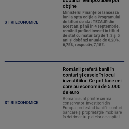
dobânzi neimpozabile pot
obține
Ministerul Finanţelor lansează
luni a opta ediţie a Programului
de titluri de stat TEZAUR din
STIRI ECONOMICE
acest an, până în 4 septembrie,
românii putând investi în titluri
de stat cu maturităţi de 1, 3 şi 5
ani şi dobânzi anuale de 6,20%,
6,75%, respectiv, 7,15%.
Românii preferă banii în
conturi și casele în locul
investițiilor. Ce pot face cei
care au economii de 5.000
de euro
Românii sunt printre cei mai
STIRI ECONOMICE
conservatori investitori din
Europa, preferând banii în conturi
bancare și proprietățile imobiliare
în detrimentul piețelor de capital.