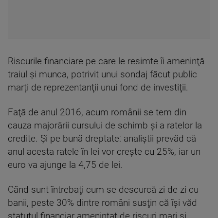
Riscurile financiare pe care le resimte îi ameninţă
traiul şi munca, potrivit unui sondaj făcut public
marți de reprezentanţii unui fond de investiţii.
Faţă de anul 2016, acum românii se tem din
cauza majorării cursului de schimb şi a ratelor la
credite. Şi pe bună dreptate: analiştii prevăd că
anul acesta ratele în lei vor creşte cu 25%, iar un
euro va ajunge la 4,75 de lei.
Când sunt întrebaţi cum se descurcă zi de zi cu
banii, peste 30% dintre români susţin că îşi văd
statutul financiar ameninţat de riscuri mari şi