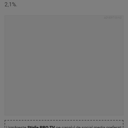
2,1%.
Urmărește
Știrile PRO TV
pe canalul de social media preferat: