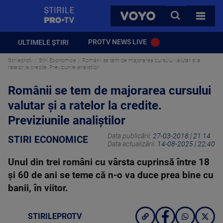
StirilePROTV
CAUTA
VOYO
TOATE 
PROTV NEWS LIVE
ULTIMELE ȘTIRI
Stirileprotv
Stiri Economice
Românii se tem de majorarea cursului valutar și a
ratelor la credite. Previziunile analiștilor
Românii se tem de majorarea cursului
valutar și a ratelor la credite.
Previziunile analiștilor
Data publicării:
27-03-2018 | 21:14
STIRI ECONOMICE
Data actualizării:
14-08-2025 | 22:40
Unul din trei români cu vârsta cuprinsă între 18
şi 60 de ani se teme că n-o va duce prea bine cu
banii, în viitor.
STIRILEPROTV