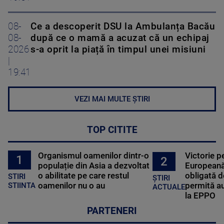
08-
Ce a descoperit DSU la Ambulanța Bacău
08-
după ce o mamă a acuzat că un echipaj
2026
s-a oprit la piață în timpul unei misiuni
|
19:41
VEZI MAI MULTE ȘTIRI
TOP CITITE
Organismul oamenilor dintr-o
Victorie p
1
2
populație din Asia a dezvoltat
Europeană
o abilitate pe care restul
obligată d
STIRI
ȘTIRI
oamenilor nu o au
permită au
STIINTA
ACTUALE
la EPPO
PARTENERI