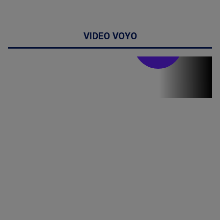
VIDEO VOYO
Stirile PRO TV
Stirile PRO
TV # 07.00 -
08 August
2026
MAI