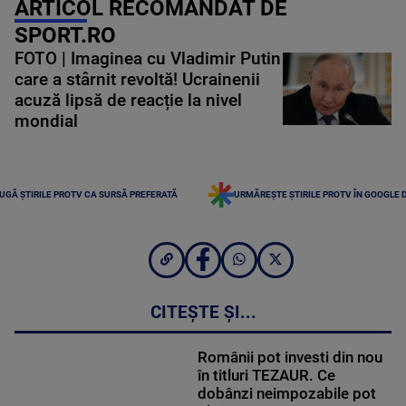
ARTICOL RECOMANDAT DE
SPORT.RO
FOTO | Imaginea cu Vladimir Putin
care a stârnit revoltă! Ucrainenii
acuză lipsă de reacție la nivel
mondial
UGĂ ȘTIRILE PROTV CA SURSĂ PREFERATĂ
URMĂREȘTE ȘTIRILE PROTV ÎN GOOGLE 
CITEȘTE ȘI...
Românii pot investi din nou
în titluri TEZAUR. Ce
dobânzi neimpozabile pot