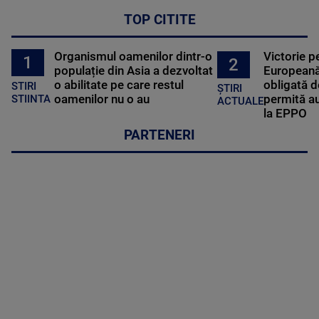
TOP CITITE
Organismul oamenilor dintr-o
Victorie p
1
2
populație din Asia a dezvoltat
Europeană
o abilitate pe care restul
obligată d
STIRI
ȘTIRI
oamenilor nu o au
permită au
STIINTA
ACTUALE
la EPPO
PARTENERI