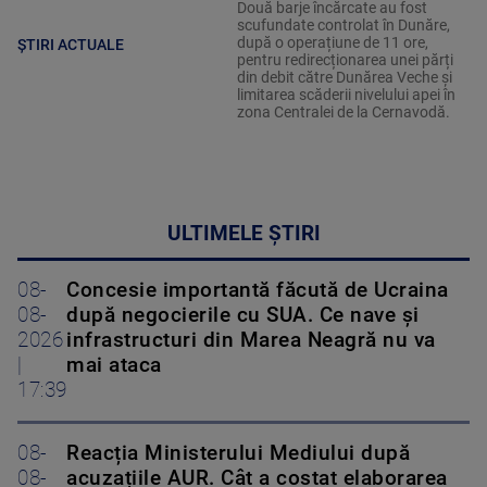
Două barje încărcate au fost
scufundate controlat în Dunăre,
după o operațiune de 11 ore,
ȘTIRI ACTUALE
pentru redirecționarea unei părți
din debit către Dunărea Veche și
limitarea scăderii nivelului apei în
zona Centralei de la Cernavodă.
ULTIMELE ȘTIRI
08-
Concesie importantă făcută de Ucraina
08-
după negocierile cu SUA. Ce nave şi
2026
infrastructuri din Marea Neagră nu va
|
mai ataca
17:39
08-
Reacția Ministerului Mediului după
08-
acuzațiile AUR. Cât a costat elaborarea