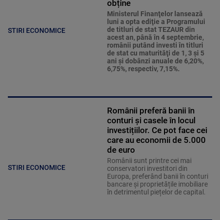
obține
Ministerul Finanţelor lansează
luni a opta ediţie a Programului
de titluri de stat TEZAUR din
STIRI ECONOMICE
acest an, până în 4 septembrie,
românii putând investi în titluri
de stat cu maturităţi de 1, 3 şi 5
ani şi dobânzi anuale de 6,20%,
6,75%, respectiv, 7,15%.
Românii preferă banii în
conturi și casele în locul
investițiilor. Ce pot face cei
care au economii de 5.000
de euro
Românii sunt printre cei mai
STIRI ECONOMICE
conservatori investitori din
Europa, preferând banii în conturi
bancare și proprietățile imobiliare
în detrimentul piețelor de capital.