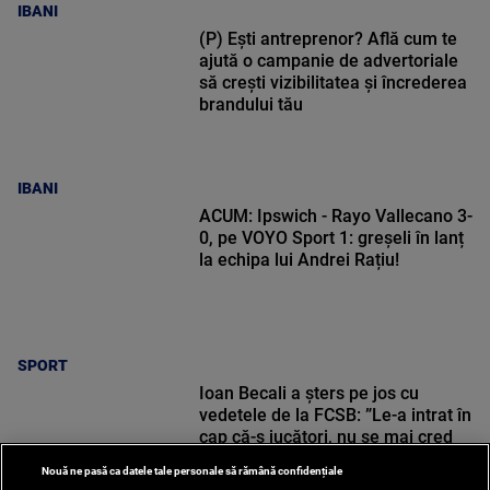
IBANI
(P) Ești antreprenor? Află cum te
ajută o campanie de advertoriale
să crești vizibilitatea și încrederea
brandului tău
IBANI
ACUM: Ipswich - Rayo Vallecano 3-
0, pe VOYO Sport 1: greșeli în lanț
la echipa lui Andrei Rațiu!
SPORT
Ioan Becali a șters pe jos cu
vedetele de la FCSB: ”Le-a intrat în
cap că-s jucători, nu se mai cred
pământeni!”
Nouă ne pasă ca datele tale personale să rămână confidențiale