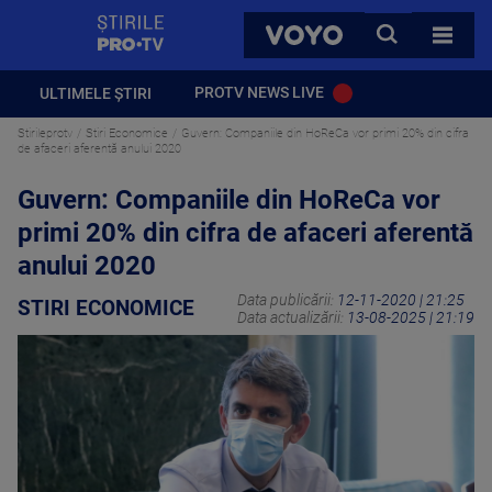
StirilePROTV
CAUTA
VOYO
TOATE 
PROTV NEWS LIVE
ULTIMELE ȘTIRI
Stirileprotv
Stiri Economice
Guvern: Companiile din HoReCa vor primi 20% din cifra
de afaceri aferentă anului 2020
Guvern: Companiile din HoReCa vor
primi 20% din cifra de afaceri aferentă
anului 2020
Data publicării:
12-11-2020 | 21:25
STIRI ECONOMICE
Data actualizării:
13-08-2025 | 21:19