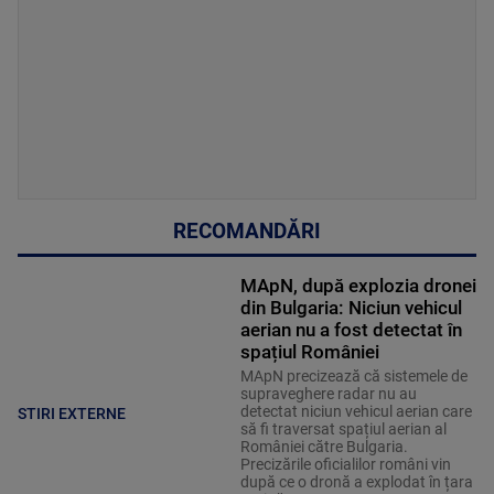
RECOMANDĂRI
MApN, după explozia dronei
din Bulgaria: Niciun vehicul
aerian nu a fost detectat în
spațiul României
MApN precizează că sistemele de
supraveghere radar nu au
detectat niciun vehicul aerian care
STIRI EXTERNE
să fi traversat spațiul aerian al
României către Bulgaria.
Precizările oficialilor români vin
după ce o dronă a explodat în țara