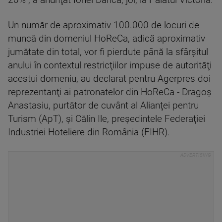
20%", a anunţat Ionel Dancă, joi, la Palatul Victoria.
Un număr de aproximativ 100.000 de locuri de
muncă din domeniul HoReCa, adică aproximativ
jumătate din total, vor fi pierdute până la sfârşitul
anului în contextul restricţiilor impuse de autorităţi
acestui domeniu, au declarat pentru Agerpres doi
reprezentanţi ai patronatelor din HoReCa - Dragoş
Anastasiu, purtător de cuvânt al Alianţei pentru
Turism (ApT), şi Călin Ile, preşedintele Federaţiei
Industriei Hoteliere din România (FIHR).