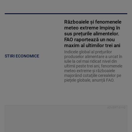
Războaiele și fenomenele
meteo extreme împing în
sus prețurile alimentelor.
FAO raportează un nou
maxim al ultimilor trei ani
Indicele global al preţurilor
STIRI ECONOMICE
produselor alimentare a urcat în
iulie la cel mai ridicat nivel din
ultimii peste trei ani, fenomenele
meteo extreme şi războaiele
majorând cotaţiile cerealelor pe
pieţele globale, anunță FAO.