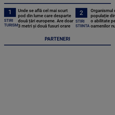
Unde se află cel mai scurt
Organismul 
1
2
pod din lume care desparte
populație di
STIRI
două țări europene. Are doar
o abilitate p
STIRI
TURISM
3 metri și două fusuri orare
oamenilor nu
STIINTA
PARTENERI