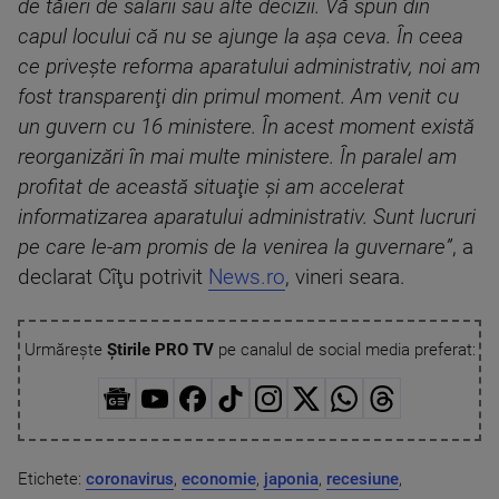
de tăieri de salarii sau alte decizii. Vă spun din
capul locului că nu se ajunge la aşa ceva. În ceea
ce priveşte reforma aparatului administrativ, noi am
fost transparenţi din primul moment. Am venit cu
un guvern cu 16 ministere. În acest moment există
reorganizări în mai multe ministere. În paralel am
profitat de această situaţie şi am accelerat
informatizarea aparatului administrativ. Sunt lucruri
pe care le-am promis de la venirea la guvernare”
, a
declarat Cîţu potrivit
News.ro
, vineri seara.
Urmărește
Știrile PRO TV
pe canalul de social media preferat:
Etichete:
coronavirus
,
economie
,
japonia
,
recesiune
,