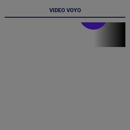
VIDEO VOYO
Stirile PRO TV
Stirile PRO
TV # 19.00 -
07 August
2026
MAI
MULTE
DETALII