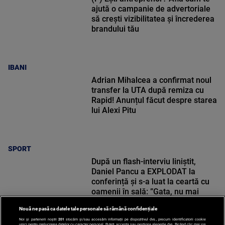
ajută o campanie de advertoriale
să crești vizibilitatea și încrederea
brandului tău
IBANI
Adrian Mihalcea a confirmat noul
transfer la UTA după remiza cu
Rapid! Anunțul făcut despre starea
lui Alexi Pitu
SPORT
După un flash-interviu liniștit,
Daniel Pancu a EXPLODAT la
conferință și s-a luat la ceartă cu
oamenii în sală: ”Gata, nu mai
strigați”
Nouă ne pasă ca datele tale personale să rămână confidențiale
Noi și partenerii noștri
201
stocăm și/sau accesăm informații pe dispozitivul dvs., precum identificatorii cookie
unici pentru prelucrarea datelor cu caracter personal. Puteți accepta sau gestiona alegerile dvs. făcând clic mai jos