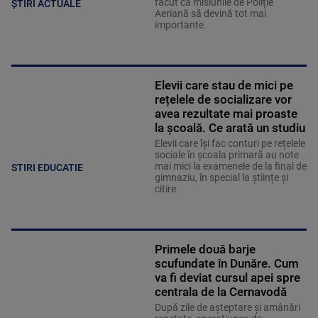
făcut ca misiunile de Poliție
ȘTIRI ACTUALE
Aeriană să devină tot mai
importante.
Elevii care stau de mici pe
rețelele de socializare vor
avea rezultate mai proaste
la școală. Ce arată un studiu
Elevii care îşi fac conturi pe rețelele
sociale în școala primară au note
mai mici la examenele de la final de
STIRI EDUCATIE
gimnaziu, în special la științe și
citire.
Primele două barje
scufundate în Dunăre. Cum
va fi deviat cursul apei spre
centrala de la Cernavodă
După zile de așteptare și amânări