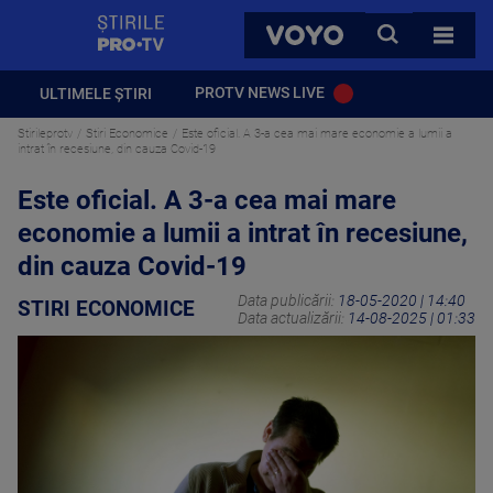
StirilePROTV
CAUTA
VOYO
TOATE 
PROTV NEWS LIVE
ULTIMELE ȘTIRI
Stirileprotv
Stiri Economice
Este oficial. A 3-a cea mai mare economie a lumii a
intrat în recesiune, din cauza Covid-19
Este oficial. A 3-a cea mai mare
economie a lumii a intrat în recesiune,
din cauza Covid-19
Data publicării:
18-05-2020 | 14:40
STIRI ECONOMICE
Data actualizării:
14-08-2025 | 01:33