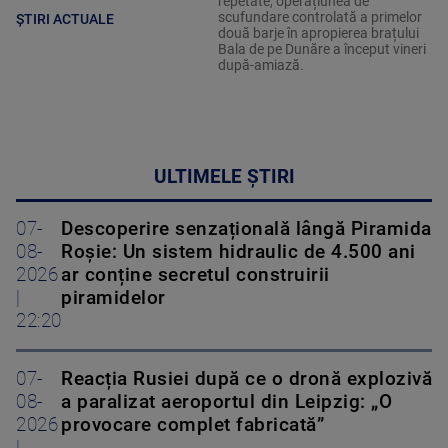
repetate, operațiunea de
scufundare controlată a primelor
ȘTIRI ACTUALE
două barje în apropierea brațului
Bala de pe Dunăre a început vineri
după-amiază.
ULTIMELE ȘTIRI
07-
Descoperire senzațională lângă Piramida
08-
Roșie: Un sistem hidraulic de 4.500 ani
2026
ar conține secretul construirii
|
piramidelor
22:20
07-
Reacția Rusiei după ce o dronă explozivă
08-
a paralizat aeroportul din Leipzig: „O
2026
provocare complet fabricată”