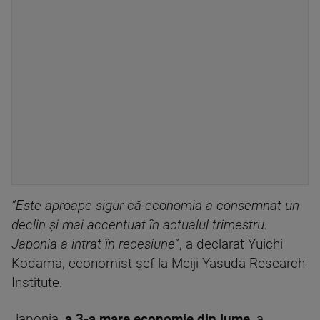
”Este aproape sigur că economia a consemnat un
declin şi mai accentuat în actualul trimestru.
Japonia a intrat în recesiune
”, a declarat Yuichi
Kodama, economist şef la Meiji Yasuda Research
Institute.
Japonia,
a 3-a mare economie din lume
, a