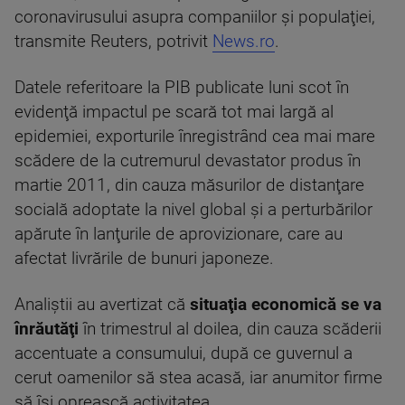
coronavirusului asupra companiilor şi populaţiei,
transmite Reuters, potrivit
News.ro
.
Datele referitoare la PIB publicate luni scot în
evidenţă impactul pe scară tot mai largă al
epidemiei, exporturile înregistrând cea mai mare
scădere de la cutremurul devastator produs în
martie 2011, din cauza măsurilor de distanţare
socială adoptate la nivel global şi a perturbărilor
apărute în lanţurile de aprovizionare, care au
afectat livrările de bunuri japoneze.
Analiştii au avertizat că
situaţia economică se va
înrăutăţi
în trimestrul al doilea, din cauza scăderii
accentuate a consumului, după ce guvernul a
cerut oamenilor să stea acasă, iar anumitor firme
să îşi oprească activitatea.