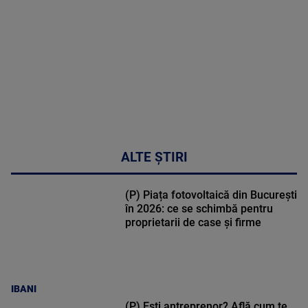
48:24
ALTE ȘTIRI
(P) Piața fotovoltaică din București
în 2026: ce se schimbă pentru
proprietarii de case și firme
IBANI
(P) Ești antreprenor? Află cum te