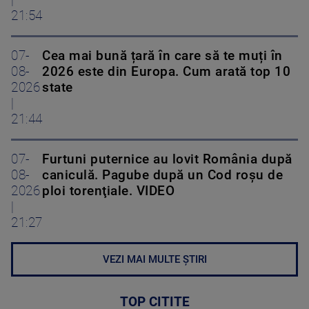
|
21:54
07-
Cea mai bună țară în care să te muți în
08-
2026 este din Europa. Cum arată top 10
2026
state
|
21:44
07-
Furtuni puternice au lovit România după
08-
caniculă. Pagube după un Cod roşu de
2026
ploi torenţiale. VIDEO
|
21:27
VEZI MAI MULTE ȘTIRI
TOP CITITE