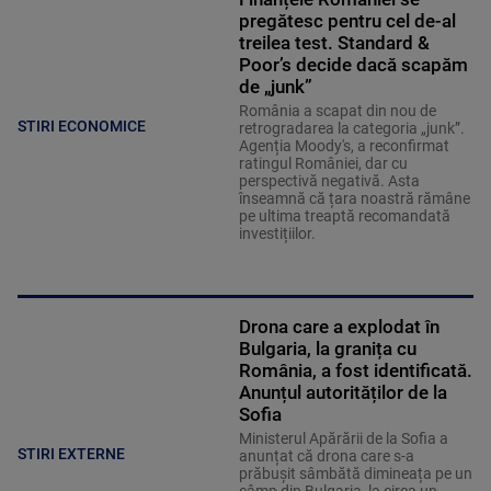
pregătesc pentru cel de-al
treilea test. Standard &
Poor’s decide dacă scapăm
de „junk”
România a scapat din nou de
STIRI ECONOMICE
retrogradarea la categoria „junk”.
Agenția Moody's, a reconfirmat
ratingul României, dar cu
perspectivă negativă. Asta
înseamnă că țara noastră rămâne
pe ultima treaptă recomandată
investițiilor.
Drona care a explodat în
Bulgaria, la granița cu
România, a fost identificată.
Anunțul autorităților de la
Sofia
Ministerul Apărării de la Sofia a
STIRI EXTERNE
anunțat că drona care s-a
prăbușit sâmbătă dimineața pe un