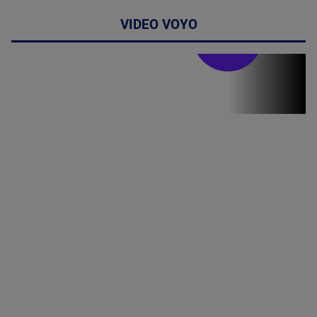
VIDEO VOYO
Stirile PRO TV
Stirile PRO
TV # 19.00 -
8 August
2026
MAI
MULTE
DETALII