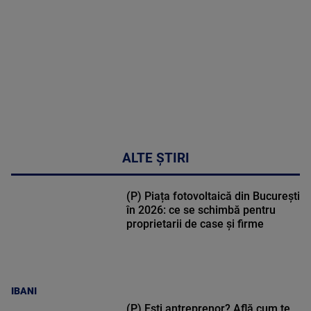
30:33
ALTE ȘTIRI
(P) Piața fotovoltaică din București
în 2026: ce se schimbă pentru
proprietarii de case și firme
IBANI
(P) Ești antreprenor? Află cum te