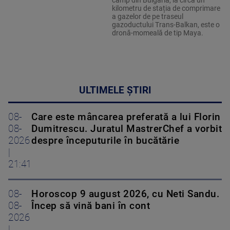
câmp din Bulgaria, la circa un
kilometru de stația de comprimare
a gazelor de pe traseul
gazoductului Trans-Balkan, este o
dronă-momeală de tip Maya.
ULTIMELE ȘTIRI
08-
Care este mâncarea preferată a lui Florin
08-
Dumitrescu. Juratul MastrerChef a vorbit
2026
despre începuturile în bucătărie
|
21:41
08-
Horoscop 9 august 2026, cu Neti Sandu.
08-
Încep să vină bani în cont
2026
|