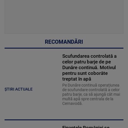
RECOMANDĂRI
Scufundarea controlată a
celor patru barje de pe
Dunăre continuă. Motivul
pentru sunt coborâte
treptat în apă
Pe Dunăre continuă operațiunea
ȘTIRI ACTUALE
de scufundare controlată a celor
patru barje, ca să ajungă cât mai
multă apă spre centrala de la
Cernavodă.
Finanțele României se