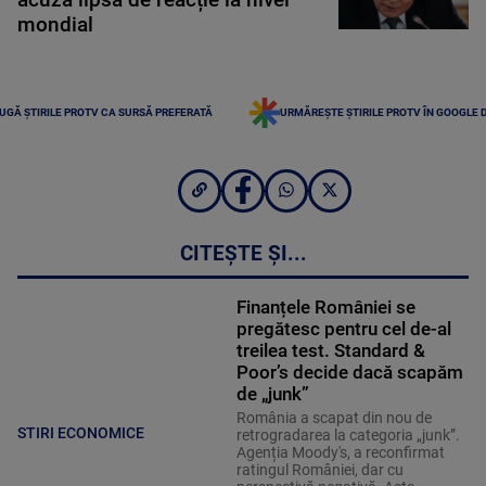
mondial
UGĂ ȘTIRILE PROTV CA SURSĂ PREFERATĂ
URMĂREȘTE ȘTIRILE PROTV ÎN GOOGLE 
CITEȘTE ȘI...
Finanțele României se
pregătesc pentru cel de-al
treilea test. Standard &
Poor’s decide dacă scapăm
de „junk”
România a scapat din nou de
STIRI ECONOMICE
retrogradarea la categoria „junk”.
Agenția Moody's, a reconfirmat
ratingul României, dar cu