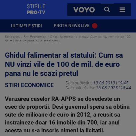
StirilePROTV
CAUTA
VOYO
TOATE 
PROTV NEWS LIVE
ULTIMELE ȘTIRI
Stirileprotv
Stiri Economice
Ghidul falimentar al statului: Cum sa NU vinzi vile de 100
de mil. de euro pana nu le scazi pretul
Ghidul falimentar al statului: Cum sa
NU vinzi vile de 100 de mil. de euro
pana nu le scazi pretul
Data publicării:
13-06-2013 | 19:45
STIRI ECONOMICE
Data actualizării:
16-08-2025 | 18:44
Vanzarea caselor RA-APPS se dovedeste un
esec de proportii. Desi guvernul spera sa obtina
sute de milioane de euro in 2012, a reusit sa
instraineze doar 16 imobile din 700, iar anul
acesta nu s-a inscris nimeni la licitatii.