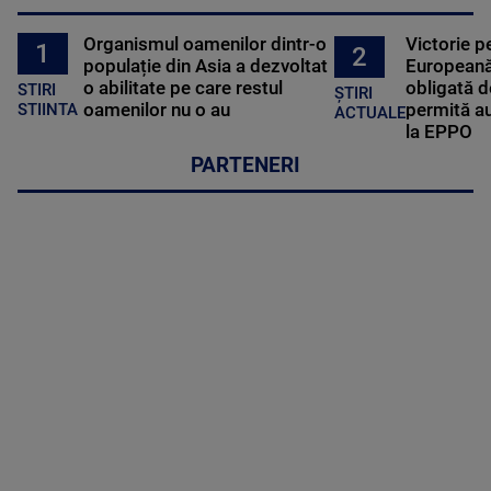
Organismul oamenilor dintr-o
Victorie p
1
2
populație din Asia a dezvoltat
Europeană
o abilitate pe care restul
obligată d
STIRI
ȘTIRI
oamenilor nu o au
permită au
STIINTA
ACTUALE
la EPPO
PARTENERI