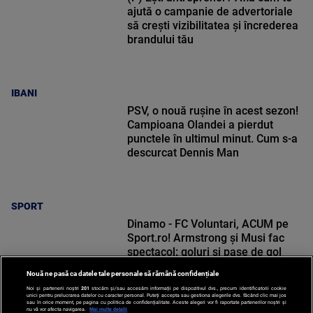
ajută o campanie de advertoriale
să crești vizibilitatea și încrederea
brandului tău
IBANI
PSV, o nouă rușine în acest sezon!
Campioana Olandei a pierdut
punctele în ultimul minut. Cum s-a
descurcat Dennis Man
SPORT
Dinamo - FC Voluntari, ACUM pe
Sport.ro! Armstrong și Musi fac
spectacol: goluri și pase de gol
Nouă ne pasă ca datele tale personale să rămână confidențiale
Noi și partenerii noștri
201
stocăm și/sau accesăm informații pe dispozitivul dvs., precum identificatorii cookie
unici pentru prelucrarea datelor cu caracter personal. Puteți accepta sau gestiona alegerile dvs. făcând clic mai jos
sau în orice moment, pe pagina cu politica de confidențialitate. Aceste alegeri vor fi raportate partenerilor noștri și
nu vă vor afecta navigarea.
Mai multe detalii