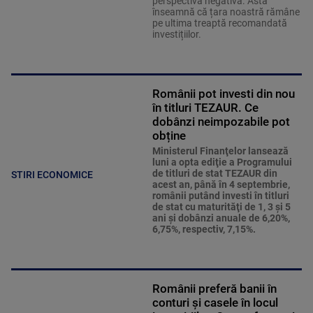
perspectivă negativă. Asta
înseamnă că țara noastră rămâne
pe ultima treaptă recomandată
investițiilor.
Românii pot investi din nou
în titluri TEZAUR. Ce
dobânzi neimpozabile pot
obține
Ministerul Finanţelor lansează
luni a opta ediţie a Programului
de titluri de stat TEZAUR din
STIRI ECONOMICE
acest an, până în 4 septembrie,
românii putând investi în titluri
de stat cu maturităţi de 1, 3 şi 5
ani şi dobânzi anuale de 6,20%,
6,75%, respectiv, 7,15%.
Românii preferă banii în
conturi și casele în locul