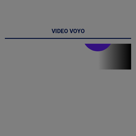
VIDEO VOYO
Stirile PRO TV
Stirile PRO
TV # 19.00 -
07 August
2026