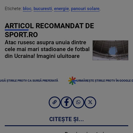
Etichete:
bloc
,
bucuresti
,
energie
,
panouri solare
,
ARTICOL RECOMANDAT DE
SPORT.RO
Atac rusesc asupra unuia dintre
cele mai mari stadioane de fotbal
din Ucraina! Imagini uluitoare
UGĂ ȘTIRILE PROTV CA SURSĂ PREFERATĂ
URMĂREȘTE ȘTIRILE PROTV ÎN GOOGLE 
CITEȘTE ȘI...