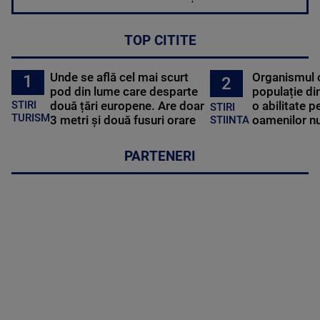
TOP CITITE
Unde se află cel mai scurt
Organismul 
1
2
pod din lume care desparte
populație di
STIRI
două țări europene. Are doar
o abilitate p
STIRI
TURISM
3 metri și două fusuri orare
oamenilor nu
STIINTA
PARTENERI