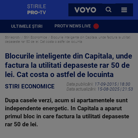
StirilePROTV
CAUTA
VOYO
TOATE 
PROTV NEWS LIVE
ULTIMELE ȘTIRI
Stirileprotv
Stiri Economice
Blocurile inteligente din Capitala, unde factura la utilitati
depaseste rar 50 de lei. Cat costa o astfel de locuinta
Blocurile inteligente din Capitala, unde
factura la utilitati depaseste rar 50 de
lei. Cat costa o astfel de locuinta
Data publicării:
17-09-2015 | 18:30
STIRI ECONOMICE
Data actualizării:
15-08-2025 | 21:53
Dupa casele verzi, acum si apartamentele sunt
independente energetic. In Capitala a aparut
primul bloc in care factura la utilitati depaseste
rar 50 de lei.