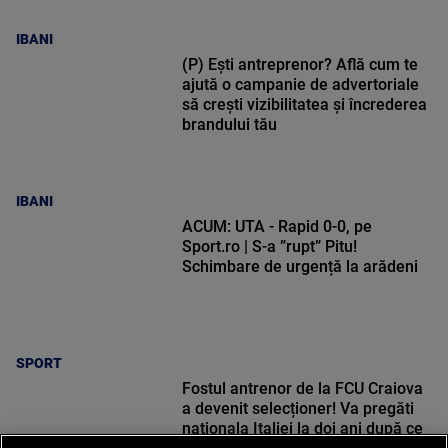
IBANI
(P) Ești antreprenor? Află cum te
ajută o campanie de advertoriale
să crești vizibilitatea și încrederea
brandului tău
IBANI
ACUM: UTA - Rapid 0-0, pe
Sport.ro | S-a ”rupt” Pitu!
Schimbare de urgență la arădeni
SPORT
Fostul antrenor de la FCU Craiova
a devenit selecționer! Va pregăti
naționala Italiei la doi ani după ce