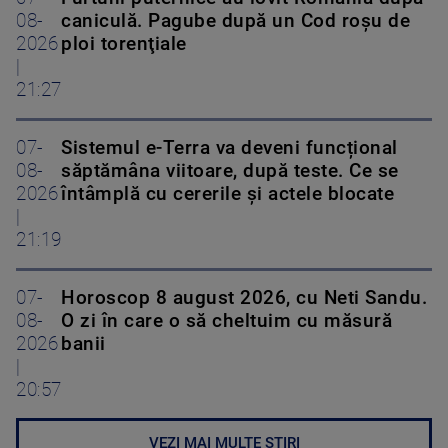
08-
caniculă. Pagube după un Cod roşu de
2026
ploi torenţiale
|
21:27
07-
Sistemul e-Terra va deveni funcțional
08-
săptămâna viitoare, după teste. Ce se
2026
întâmplă cu cererile și actele blocate
|
21:19
07-
Horoscop 8 august 2026, cu Neti Sandu.
08-
O zi în care o să cheltuim cu măsură
2026
banii
|
20:57
VEZI MAI MULTE ȘTIRI