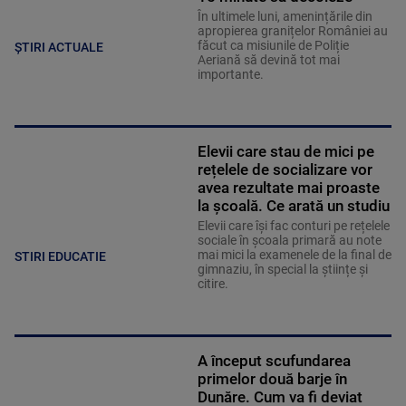
În ultimele luni, amenințările din
apropierea granițelor României au
făcut ca misiunile de Poliție
ȘTIRI ACTUALE
Aeriană să devină tot mai
importante.
Elevii care stau de mici pe
rețelele de socializare vor
avea rezultate mai proaste
la școală. Ce arată un studiu
Elevii care îşi fac conturi pe rețelele
sociale în școala primară au note
mai mici la examenele de la final de
STIRI EDUCATIE
gimnaziu, în special la științe și
citire.
A început scufundarea
primelor două barje în
Dunăre. Cum va fi deviat