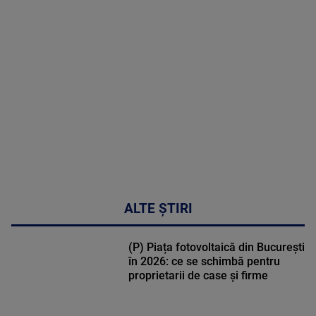
MAI
MULTE
DETALII
48:24
ALTE ȘTIRI
(P) Piața fotovoltaică din București
în 2026: ce se schimbă pentru
proprietarii de case și firme