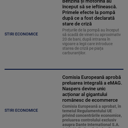
Benzina și motorina au
început să se ieftinească.
Primele efecte la pompă
după ce a fost declarată
stare de criză
Prețurile de la pompă au început
STIRI ECONOMICE
să scadă de vineri cu aproximativ
20 de bani, după intrarea în
vigoare a legii care introduce
starea de criză pe piața
carburanților.
Comisia Europeană aprobă
preluarea integrală a eMAG.
Naspers devine unic
acționar al gigantului
românesc de ecommerce
Comisia Europeană a aprobat, în
STIRI ECONOMICE
temeiul Regulamentului UE
privind concentrările economice,
preluarea controlului exclusiv
asupra Dante International S.A.