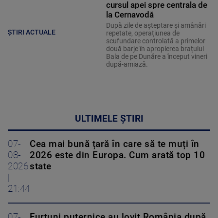
cursul apei spre centrala de
la Cernavodă
După zile de așteptare și amânări
ȘTIRI ACTUALE
repetate, operațiunea de
scufundare controlată a primelor
două barje în apropierea brațului
Bala de pe Dunăre a început vineri
după-amiază.
ULTIMELE ȘTIRI
07-
Cea mai bună țară în care să te muți în
08-
2026 este din Europa. Cum arată top 10
2026
state
|
21:44
07-
Furtuni puternice au lovit România după