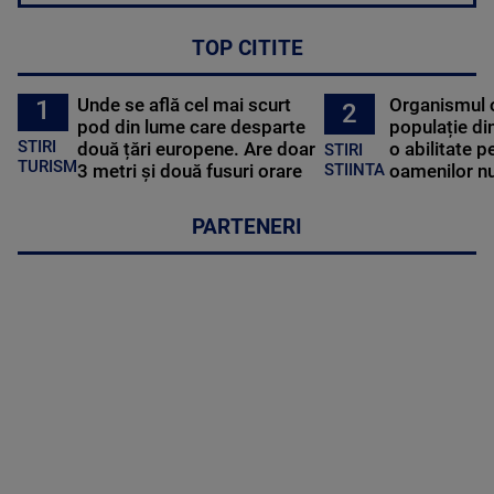
TOP CITITE
Unde se află cel mai scurt
Organismul 
1
2
pod din lume care desparte
populație di
STIRI
două țări europene. Are doar
o abilitate p
STIRI
TURISM
3 metri și două fusuri orare
oamenilor nu
STIINTA
PARTENERI