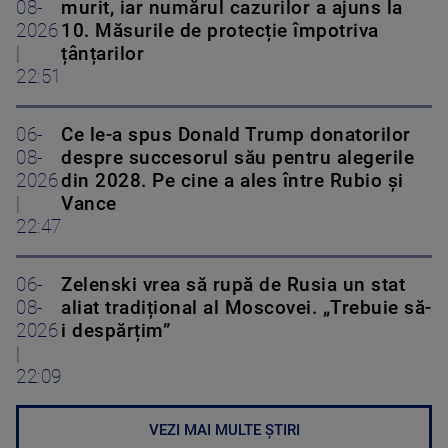
08-
murit, iar numărul cazurilor a ajuns la
2026
10. Măsurile de protecție împotriva
|
țânțarilor
22:51
06-
Ce le-a spus Donald Trump donatorilor
08-
despre succesorul său pentru alegerile
2026
din 2028. Pe cine a ales între Rubio și
|
Vance
22:47
06-
Zelenski vrea să rupă de Rusia un stat
08-
aliat tradițional al Moscovei. „Trebuie să-
2026
i despărțim”
|
22:09
VEZI MAI MULTE ȘTIRI