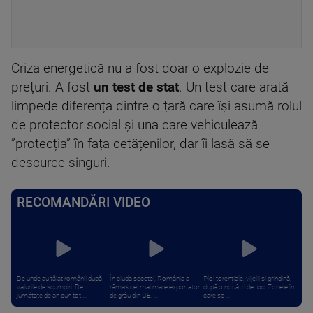
Criza energetică nu a fost doar o explozie de
prețuri. A fost
un test de stat
. Un test care arată
limpede diferența dintre o țară care își asumă rolul
de protector social și una care vehiculează
”protecția” în fața cetățenilor, dar îi lasă să se
descurce singuri.
RECOMANDĂRI VIDEO
De unde au tăiat românii după
În ciuda secetei, România a
Ploi torențiale, vijelii și grindină,
valurile de scumpiri. De
rămas cel mai mare exportator
după o nouă zi de foc. Zonele în
jumătate de an pun tot ...
de grâu din UE. ...
care se ...