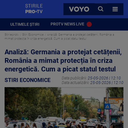
StirilePROTV
CAUTA
VOYO
TOATE 
PROTV NEWS LIVE
ULTIMELE ȘTIRI
Stirileprotv
Stiri Economice
Analiză: Germania a protejat cetățenii, România a
mimat protecția în criza energetică. Cum a picat statul testul
Analiză: Germania a protejat cetățenii,
România a mimat protecția în criza
energetică. Cum a picat statul testul
Data publicării:
25-05-2026 | 12:10
STIRI ECONOMICE
Data actualizării:
25-05-2026 | 12:10