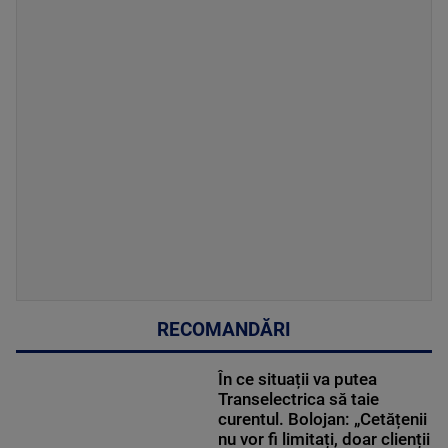
RECOMANDĂRI
În ce situații va putea
Transelectrica să taie
curentul. Bolojan: „Cetățenii
nu vor fi limitați, doar clienții