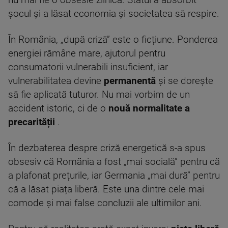
nu mai fie o obsesie zilnică. Statul a absorbit
șocul și a lăsat economia și societatea să respire.
În România, „după criză” este o ficțiune. Ponderea
energiei rămâne mare, ajutorul pentru
consumatorii vulnerabili insuficient, iar
vulnerabilitatea devine
permanentă
și se dorește
să fie aplicată tuturor. Nu mai vorbim de un
accident istoric, ci de o
nouă normalitate a
precarității
.
În dezbaterea despre criză energetică s-a spus
obsesiv că România a fost „mai socială” pentru că
a plafonat prețurile, iar Germania „mai dură” pentru
că a lăsat piața liberă. Este una dintre cele mai
comode și mai false concluzii ale ultimilor ani.