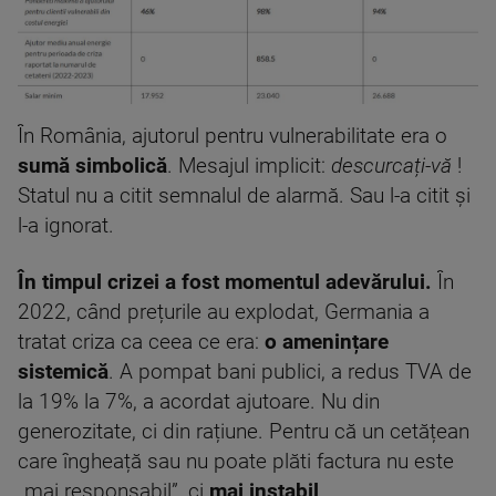
În România, ajutorul pentru vulnerabilitate era o
sumă simbolică
. Mesajul implicit:
descurcați-vă
!
Statul nu a citit semnalul de alarmă. Sau l-a citit și
l-a ignorat.
În timpul crizei a fost momentul adevărului.
În
2022, când prețurile au explodat, Germania a
tratat criza ca ceea ce era:
o amenințare
sistemică
. A pompat bani publici, a redus TVA de
la 19% la 7%, a acordat ajutoare. Nu din
generozitate, ci din rațiune. Pentru că un cetățean
care îngheață sau nu poate plăti factura nu este
„mai responsabil”, ci
mai instabil
.