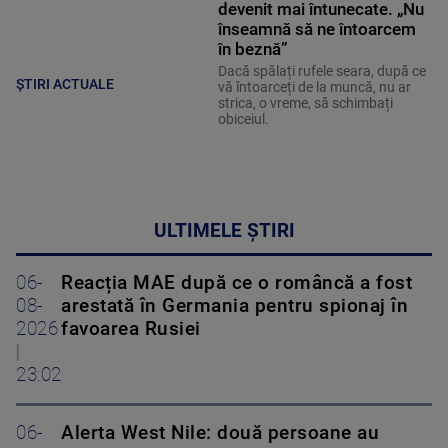
devenit mai întunecate. „Nu
înseamnă să ne întoarcem
în beznă”
Dacă spălați rufele seara, după ce
ȘTIRI ACTUALE
vă întoarceți de la muncă, nu ar
strica, o vreme, să schimbați
obiceiul.
ULTIMELE ȘTIRI
06-
Reacția MAE după ce o româncă a fost
08-
arestată în Germania pentru spionaj în
2026
favoarea Rusiei
|
23:02
06-
Alerta West Nile: două persoane au