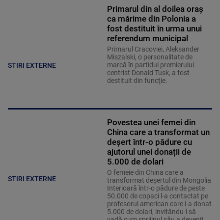
Primarul din al doilea oraș
ca mărime din Polonia a
fost destituit în urma unui
referendum municipal
Primarul Cracoviei, Aleksander
Miszalski, o personalitate de
marcă în partidul premierului
STIRI EXTERNE
centrist Donald Tusk, a fost
destituit din funcţie.
Povestea unei femei din
China care a transformat un
deșert într-o pădure cu
ajutorul unei donații de
5.000 de dolari
O femeie din China care a
STIRI EXTERNE
transformat deșertul din Mongolia
Interioară într-o pădure de peste
50.000 de copaci l-a contactat pe
profesorul american care i-a donat
5.000 de dolari, invitându-l să
vadă cum sprijinul său a devenit