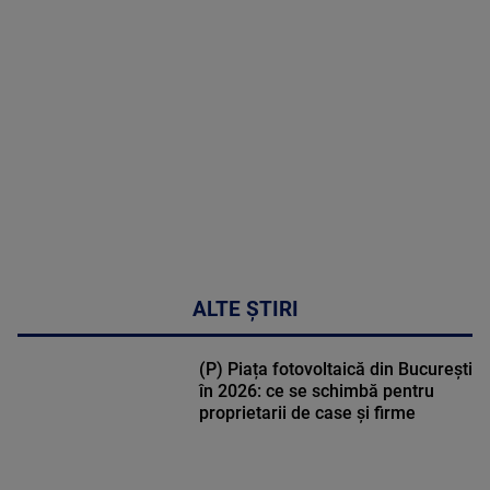
MAI
MULTE
DETALII
47:43
ALTE ȘTIRI
(P) Piața fotovoltaică din București
în 2026: ce se schimbă pentru
proprietarii de case și firme