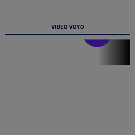
VIDEO VOYO
Stirile PRO TV
Stirile PRO
TV # 19.00 -
06 August
2026