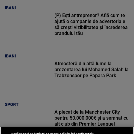
IBANI
(P) Ești antreprenor? Află cum te
ajută o campanie de advertoriale
să crești vizibilitatea și încrederea
brandului tău
IBANI
Atmosferă din altă lume la
prezentarea lui Mohamed Salah la
Trabzonspor pe Papara Park
SPORT
A plecat de la Manchester City
pentru 50.000.000€ și a semnat cu
alt club din Premier League!
Nouă ne pasă ca datele tale personale să rămână confidențiale