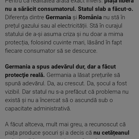
Pentru că realitatea arată exact invers:
piața liberă
nu a sărăcit consumatorul. Statul slab a făcut-o.
Diferența dintre
Germania
și
România
nu stă în
prețul gazului sau al electricității. Stă în curajul
statului de a-și asuma criza și nu doar a mima
protecția, folosind cuvinte mari, lăsând în fapt
fiecare consumator să se descurce.
Germania a spus adevărul dur, dar a făcut
protecţie reală.
Germania a lăsat prețurile să
spună adevărul. Da, au crescut. Da, șocul a fost
vizibil. Dar statul nu s-a prefăcut că problema nu
există și nu a încercat să o ascundă sub o
capacitate administrativă.
A făcut altceva, mult mai greu, a recunoscut că
piața produce șocuri și a decis că
nu cetățeanul