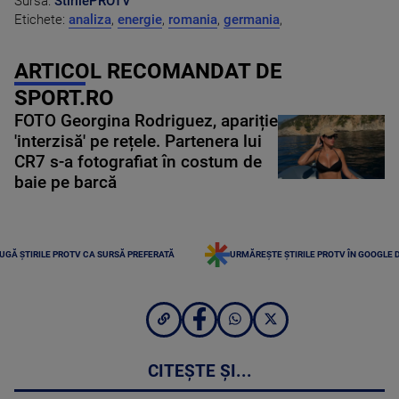
Sursa:
StirilePROTV
Etichete:
analiza
,
energie
,
romania
,
germania
,
ARTICOL RECOMANDAT DE
SPORT.RO
FOTO Georgina Rodriguez, apariție
'interzisă' pe rețele. Partenera lui
CR7 s-a fotografiat în costum de
baie pe barcă
UGĂ ȘTIRILE PROTV CA SURSĂ PREFERATĂ
URMĂREȘTE ȘTIRILE PROTV ÎN GOOGLE 
CITEȘTE ȘI...