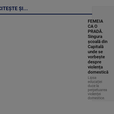
CITEȘTE ȘI...
FEMEIA
CA O
PRADĂ.
Singura
școală din
Capitală
unde se
vorbește
despre
violența
domestică
Lipsa
educației
duce la
perpetuarea
violenței
domestice.