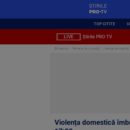
StirilePROTV
TOP CITITE
U
LIVE
Știrile PRO TV
Stirileprotv
Femeia ca o pradă
Violența domestică 
Violența domestică îmbr