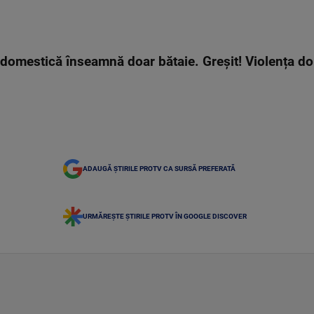
 domestică înseamnă doar bătaie. Greșit! Violența d
ADAUGĂ ȘTIRILE PROTV CA SURSĂ PREFERATĂ
URMĂREȘTE ȘTIRILE PROTV ÎN GOOGLE DISCOVER