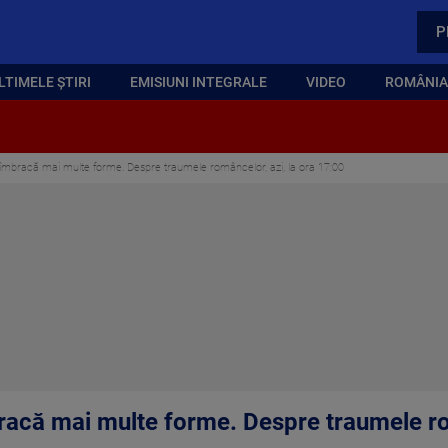
P
LTIMELE ȘTIRI
EMISIUNI INTEGRALE
VIDEO
ROMÂNIA,
îmbracă mai multe forme. Despre traumele româncelor, azi, la ora 17:00
acă mai multe forme. Despre traumele rom