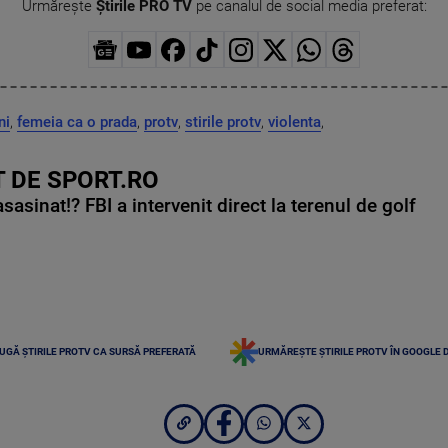
Urmărește
Știrile PRO TV
pe canalul de social media preferat:
ni
,
femeia ca o prada
,
protv
,
stirile protv
,
violenta
,
 DE SPORT.RO
asinat!? FBI a intervenit direct la terenul de golf
UGĂ ȘTIRILE PROTV CA SURSĂ PREFERATĂ
URMĂREȘTE ȘTIRILE PROTV ÎN GOOGLE 