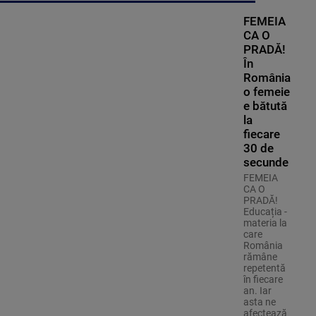
FEMEIA
CA O
PRADĂ!
În
România
o femeie
e bătută
la
fiecare
30 de
secunde
FEMEIA
CA O
PRADĂ!
Educația -
materia la
care
România
rămâne
repetentă
în fiecare
an. Iar
asta ne
afectează