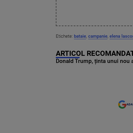
Etichete:
bataie
,
campanie
,
elena lasco
ARTICOL RECOMANDAT
Donald Trump, ținta unui nou as
ADA