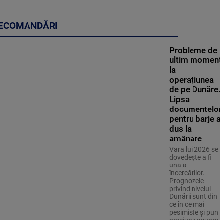
ECOMANDĂRI
Probleme de
ultim momen
la
operațiunea
de pe Dunăre
Lipsa
documentelo
pentru barje 
dus la
amânare
Vara lui 2026 se
dovedește a fi
una a
încercărilor.
Prognozele
privind nivelul
Dunării sunt din
ce în ce mai
pesimiste și pun