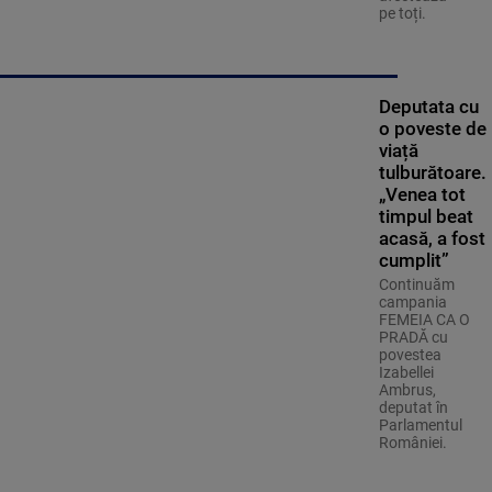
pe toți.
Deputata cu
o poveste de
viață
tulburătoare.
„Venea tot
timpul beat
acasă, a fost
cumplit”
Continuăm
campania
FEMEIA CA O
PRADĂ cu
povestea
Izabellei
Ambrus,
deputat în
Parlamentul
României.