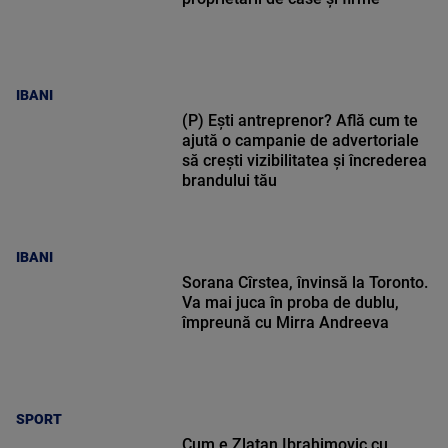
IBANI
(P) Ești antreprenor? Află cum te
ajută o campanie de advertoriale
să crești vizibilitatea și încrederea
brandului tău
IBANI
Sorana Cîrstea, învinsă la Toronto.
Va mai juca în proba de dublu,
împreună cu Mirra Andreeva
SPORT
Cum e Zlatan Ibrahimovic cu