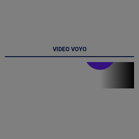
VIDEO VOYO
Stirile PRO TV
Stirile PRO
TV # 19.00 -
05 August