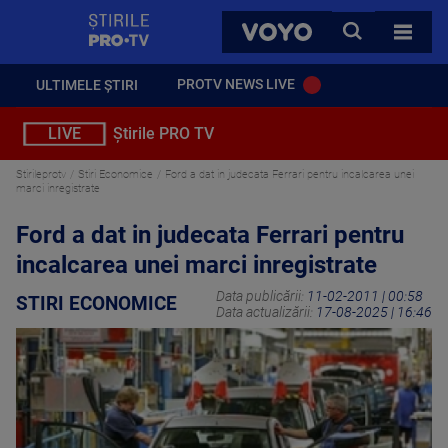
StirilePROTV
CAUTA
VOYO
TOATE 
PROTV NEWS LIVE
ULTIMELE ȘTIRI
LIVE
Știrile PRO TV
Stirileprotv
Stiri Economice
Ford a dat in judecata Ferrari pentru incalcarea unei
marci inregistrate
Ford a dat in judecata Ferrari pentru
incalcarea unei marci inregistrate
Data publicării:
11-02-2011 | 00:58
STIRI ECONOMICE
Data actualizării:
17-08-2025 | 16:46