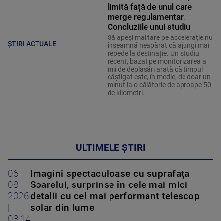
limită față de unul care
merge regulamentar.
Concluziile unui studiu
Să apeși mai tare pe accelerație nu
ȘTIRI ACTUALE
înseamnă neapărat că ajungi mai
repede la destinație. Un studiu
recent, bazat pe monitorizarea a
mii de deplasări arată că timpul
câștigat este, în medie, de doar un
minut la o călătorie de aproape 50
de kilometri.
ULTIMELE ȘTIRI
06-
Imagini spectaculoase cu suprafața
08-
Soarelui, surprinse în cele mai mici
2026
detalii cu cel mai performant telescop
|
solar din lume
08:14