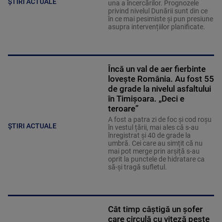
ȘTIRI ACTUALE
una a încercărilor. Prognozele
privind nivelul Dunării sunt din ce
în ce mai pesimiste și pun presiune
asupra intervențiilor planificate.
Încă un val de aer fierbinte
lovește România. Au fost 55
de grade la nivelul asfaltului
în Timișoara. „Deci e
teroare”
A fost a patra zi de foc și cod roșu
ȘTIRI ACTUALE
în vestul țării, mai ales că s-au
înregistrat și 40 de grade la
umbră. Cei care au simțit că nu
mai pot merge prin arșiță s-au
oprit la punctele de hidratare ca
să-și tragă sufletul.
Cât timp câștigă un șofer
care circulă cu viteză peste