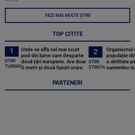
VEZI MAI MULTE ȘTIRI
TOP CITITE
Unde se află cel mai scurt
Organismul 
1
2
pod din lume care desparte
populație di
STIRI
două țări europene. Are doar
o abilitate p
STIRI
TURISM
3 metri și două fusuri orare
oamenilor nu
STIINTA
PARTENERI