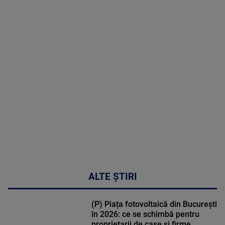
2026
MAI
MULTE
DETALII
50:27
ALTE ȘTIRI
(P) Piața fotovoltaică din București
în 2026: ce se schimbă pentru
proprietarii de case și firme