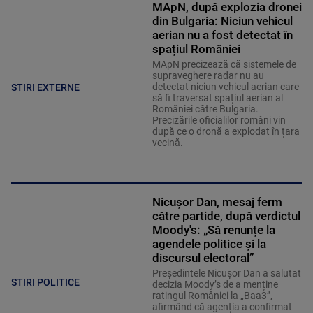
MApN, după explozia dronei
din Bulgaria: Niciun vehicul
aerian nu a fost detectat în
spațiul României
MApN precizează că sistemele de
supraveghere radar nu au
detectat niciun vehicul aerian care
STIRI EXTERNE
să fi traversat spațiul aerian al
României către Bulgaria.
Precizările oficialilor români vin
după ce o dronă a explodat în țara
vecină.
Nicușor Dan, mesaj ferm
către partide, după verdictul
Moody's: „Să renunțe la
agendele politice şi la
discursul electoral”
Președintele Nicușor Dan a salutat
STIRI POLITICE
decizia Moody’s de a menține
ratingul României la „Baa3”,
afirmând că agenția a confirmat