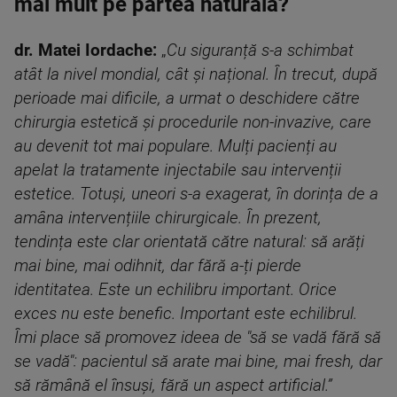
mai mult pe partea naturală?
dr. Matei Iordache:
„
Cu siguranță s-a schimbat
atât la nivel mondial, cât și național. În trecut, după
perioade mai dificile, a urmat o deschidere către
chirurgia estetică și procedurile non-invazive, care
au devenit tot mai populare. Mulți pacienți au
apelat la tratamente injectabile sau intervenții
estetice. Totuși, uneori s-a exagerat, în dorința de a
amâna intervențiile chirurgicale. În prezent,
tendința este clar orientată către natural: să arăți
mai bine, mai odihnit, dar fără a-ți pierde
identitatea. Este un echilibru important. Orice
exces nu este benefic. Important este echilibrul.
Îmi place să promovez ideea de "să se vadă fără să
se vadă": pacientul să arate mai bine, mai fresh, dar
să rămână el însuși, fără un aspect artificial.”