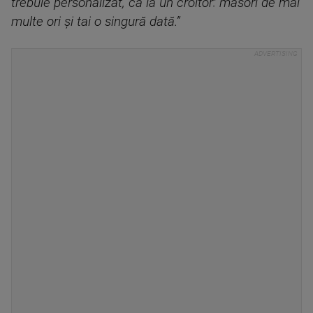
trebuie personalizat, ca la un croitor: măsori de mai
multe ori și tai o singură dată.”