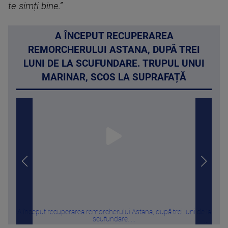
te simți bine.”
A ÎNCEPUT RECUPERAREA
REMORCHERULUI ASTANA, DUPĂ TREI
LUNI DE LA SCUFUNDARE. TRUPUL UNUI
MARINAR, SCOS LA SUPRAFAȚĂ
A început recuperarea remorcherului Astana, după trei luni de la
De ce
scufundare. ...