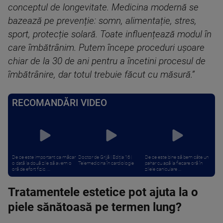
conceptul de longevitate. Medicina modernă se
bazează pe prevenție: somn, alimentație, stres,
sport, protecție solară. Toate influențează modul în
care îmbătrânim. Putem începe proceduri ușoare
chiar de la 30 de ani pentru a încetini procesul de
îmbătrânire, dar totul trebuie făcut cu măsură.”
RECOMANDĂRI VIDEO
De ce este important ca măcar
Doctor de Grijă | Ediția 16 |
De ce este bine să bem câte un
o dată la două zile să avem o
Telemedicina în cardiologie
pahar cu apă la fiecare oră în
oră de efort fizic. ...
zilele caniculare ...
Tratamentele estetice pot ajuta la o
piele sănătoasă pe termen lung?