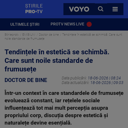
StirilePROTV
CAUTA
VOYO
TOATE 
PROTV NEWS LIVE
ULTIMELE ȘTIRI
Stirileprotv
EMISIUNI
Doctor de bine
Tendințele în estetică se schimbă. Care sunt
noile standarde de frumusețe
Tendințele în estetică se schimbă.
Care sunt noile standarde de
frumusețe
Data publicării:
18-06-2026 | 08:24
DOCTOR DE BINE
Data actualizării:
18-06-2026 | 09:03
Într-un context în care standardele de frumusețe
evoluează constant, iar rețelele sociale
influențează tot mai mult percepția asupra
propriului corp, discuția despre estetică și
naturalețe devine esențială.