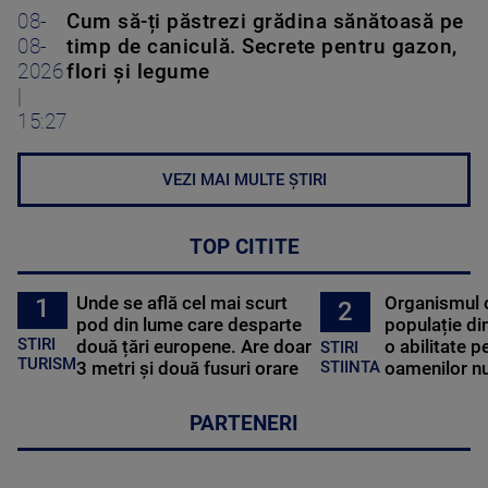
08-
Cum să-ți păstrezi grădina sănătoasă pe
08-
timp de caniculă. Secrete pentru gazon,
2026
flori și legume
|
15:27
VEZI MAI MULTE ȘTIRI
TOP CITITE
Unde se află cel mai scurt
Organismul 
1
2
pod din lume care desparte
populație di
STIRI
două țări europene. Are doar
o abilitate p
STIRI
TURISM
3 metri și două fusuri orare
oamenilor nu
STIINTA
PARTENERI