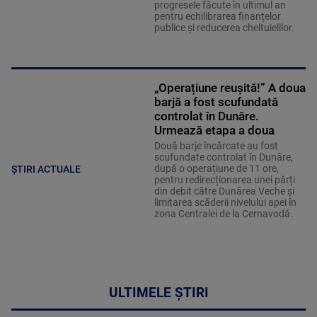
progresele făcute în ultimul an
pentru echilibrarea finanțelor
publice și reducerea cheltuielilor.
„Operațiune reușită!” A doua
barjă a fost scufundată
controlat în Dunăre.
Urmează etapa a doua
Două barje încărcate au fost
scufundate controlat în Dunăre,
după o operațiune de 11 ore,
ȘTIRI ACTUALE
pentru redirecționarea unei părți
din debit către Dunărea Veche și
limitarea scăderii nivelului apei în
zona Centralei de la Cernavodă.
ULTIMELE ȘTIRI