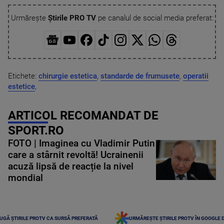
Urmărește
Știrile PRO TV
pe canalul de social media preferat:
Etichete:
chirurgie estetica
,
standarde de frumusete
,
operatii
estetice
,
ARTICOL RECOMANDAT DE
SPORT.RO
FOTO | Imaginea cu Vladimir Putin
care a stârnit revoltă! Ucrainenii
acuză lipsă de reacție la nivel
mondial
UGĂ ȘTIRILE PROTV CA SURSĂ PREFERATĂ
URMĂREȘTE ȘTIRILE PROTV ÎN GOOGLE 