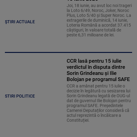
Joi, 18 iunie, au avut loc noi trageri
la Loto 6/49, Noroc, Joker, Noroc
Plus, Loto 5/40 și Super Noroc. La
extragerile de duminică, 14 iunie,
ȘTIRI ACTUALE
Loteria Română a acordat 37.415
câștiguri, în valoare totală de
peste 6,31 milioane de lei.
CCR lasă pentru 15 iulie
verdictul în disputa dintre
Sorin Grindeanu și Ilie
Bolojan pe programul SAFE
CCR a amânat pentru 15 iulie o
decizie în legătură cu sesizarea lui
Sorin Grindeanu legată de OUG-ul
STIRI POLITICE
dat de guvernul Ilie Bolojan pentru
programul SAFE. Președintele
Camerei Deputaților consideră că
actul reprezintă o încălcare a
Constituției.