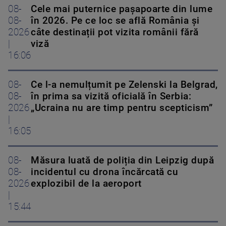
08-
Cele mai puternice pașapoarte din lume
08-
în 2026. Pe ce loc se află România și
2026
câte destinații pot vizita românii fără
|
viză
16:06
08-
Ce l-a nemulțumit pe Zelenski la Belgrad,
08-
în prima sa vizită oficială în Serbia:
2026
„Ucraina nu are timp pentru scepticism”
|
16:05
08-
Măsura luată de poliția din Leipzig după
08-
incidentul cu drona încărcată cu
2026
explozibil de la aeroport
|
15:44