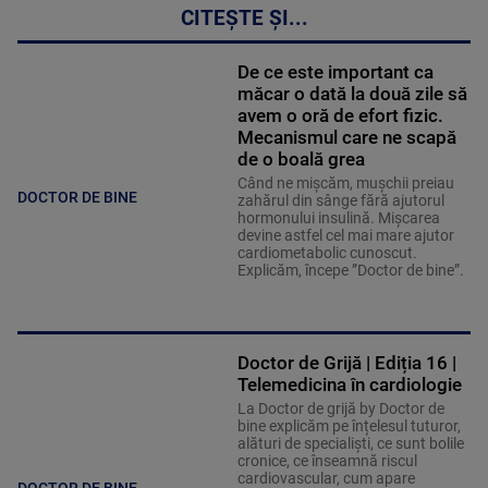
CITEȘTE ȘI...
De ce este important ca
măcar o dată la două zile să
avem o oră de efort fizic.
Mecanismul care ne scapă
de o boală grea
Când ne mișcăm, mușchii preiau
DOCTOR DE BINE
zahărul din sânge fără ajutorul
hormonului insulină. Mișcarea
devine astfel cel mai mare ajutor
cardiometabolic cunoscut.
Explicăm, începe ”Doctor de bine”.
Doctor de Grijă | Ediția 16 |
Telemedicina în cardiologie
La Doctor de grijă by Doctor de
bine explicăm pe înțelesul tuturor,
alături de specialiști, ce sunt bolile
cronice, ce înseamnă riscul
cardiovascular, cum apare