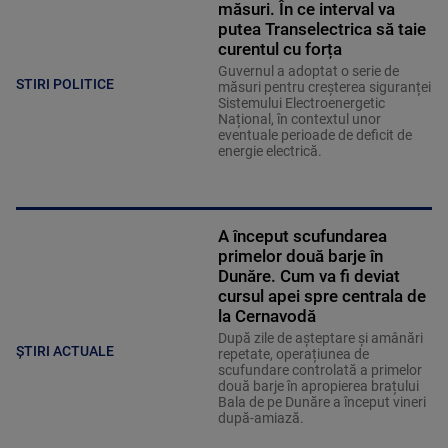
măsuri. În ce interval va
putea Transelectrica să taie
curentul cu forța
Guvernul a adoptat o serie de
STIRI POLITICE
măsuri pentru creșterea siguranței
Sistemului Electroenergetic
Național, în contextul unor
eventuale perioade de deficit de
energie electrică.
A început scufundarea
primelor două barje în
Dunăre. Cum va fi deviat
cursul apei spre centrala de
la Cernavodă
După zile de așteptare și amânări
ȘTIRI ACTUALE
repetate, operațiunea de
scufundare controlată a primelor
două barje în apropierea brațului
Bala de pe Dunăre a început vineri
după-amiază.