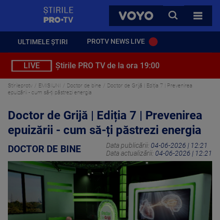
StirilePROTV
CAUTA
VOYO
TOATE 
PROTV NEWS LIVE
ULTIMELE ȘTIRI
LIVE
Știrile PRO TV de la ora 19:00
Stirileprotv
EMISIUNI
Doctor de bine
Doctor de Grijă | Ediția 7 | Prevenirea
epuizării - cum să-ți păstrezi energia
Doctor de Grijă | Ediția 7 | Prevenirea
epuizării - cum să-ți păstrezi energia
Data publicării:
04-06-2026 | 12:21
DOCTOR DE BINE
Data actualizării:
04-06-2026 | 12:21