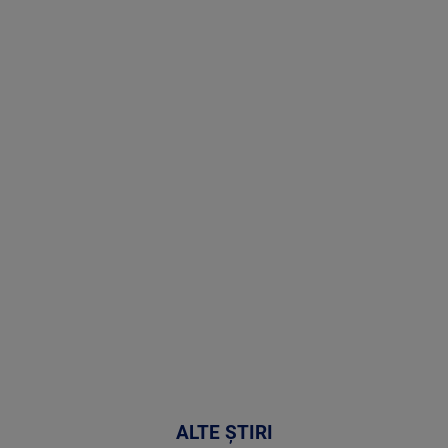
Stirile PRO
TV # 17.00 -
07 August
2026
MAI
MULTE
DETALII
50:51
ALTE ȘTIRI