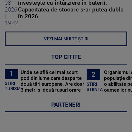
08-
investește cu întârziere în baterii.
2026
Capacitatea de stocare s-ar putea dubla
|
în 2026
19:42
VEZI MAI MULTE ȘTIRI
TOP CITITE
Unde se află cel mai scurt
Organismul 
1
2
pod din lume care desparte
populație di
STIRI
două țări europene. Are doar
o abilitate p
STIRI
TURISM
3 metri și două fusuri orare
oamenilor nu
STIINTA
PARTENERI