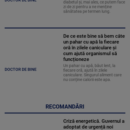
DOCTOR DE BINE
diabetul și, mai ales, ce putem face
zi de zi pentru a ne menține
sănătatea pe termen lung.
De ce este bine să bem câte
un pahar cu apă la fiecare
oră în zilele caniculare și
cum ajută organismul să
funcționeze
Un pahar cu apă, băut lent, la
DOCTOR DE BINE
fiecare oră, ajută în zilele
caniculare. Singurul aliment care
nu conține calorii este apa.
RECOMANDĂRI
Criză energetică. Guvernul a
adoptat de urgență noi