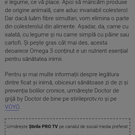
e legume, ce vă place. Apoi să mâncăm produse
de origine animală, care aduc invariabil colesterol.
Dar dacă luăm fibre simultan, vom elimina o parte
din colesterolul din alimente. Așadar, da, carne cu
salată, cu legume și nu carne simplă cu pâine sau
cartofi. Și pește gras cât mai des, acesta
deoarece Omega 3 conținut e un nutrient esențial
pentru sănătatea inimii.
Pentru și mai multe informații despre legătura
dintre ficat și inimă, obiceiuri sănătoase zi de zi și
prevenția bolilor cronice, urmărește Doctor de
grijă by Doctor de bine pe stirileprotv.ro și pe
VOYO
.
Urmărește
Știrile PRO TV
pe canalul de social media preferat: