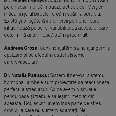
Dr. Natalia Pătrașcu:
Dacă muncim mult și stăm
pe un scan, ne luăm pauze active des. Mergem
măcar în jurul biroului, urcăm scări la serviciu.
Există și o legătură între nervii periferici, care
influențează pulsul și variabilitatea acestuia, care
determină aritmii, dacă stăm prea mult.
Andreea Groza:
Cum ne ajutăm să nu ajungem la
epuizare și să afectăm astfel sistemul
cardiovascular?
Dr. Natalia Pătrașcu:
Sistemul nervos, sistemul
hormonal, ambele sunt proiectate să reacționeză
perfect la stres acut. Adică avem o situație
periculoasă și trebuie să ieșim imediat din
aceasta. Noi, acum, avem însă parte de stres
cronic, la care nu suntem adaptați. Ne