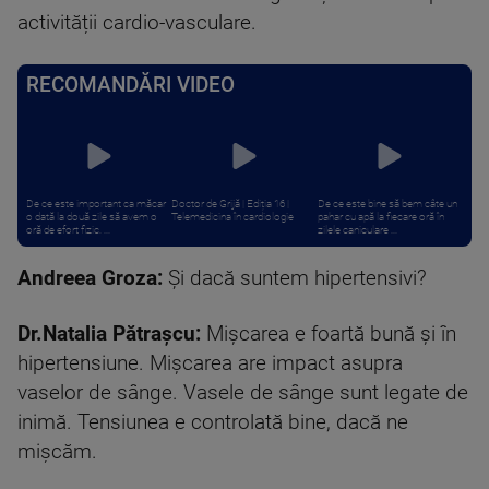
activității cardio-vasculare.
RECOMANDĂRI VIDEO
De ce este important ca măcar
Doctor de Grijă | Ediția 16 |
De ce este bine să bem câte un
o dată la două zile să avem o
Telemedicina în cardiologie
pahar cu apă la fiecare oră în
oră de efort fizic. ...
zilele caniculare ...
Andreea Groza:
Și dacă suntem hipertensivi?
Dr.Natalia Pătrașcu:
Mișcarea e foartă bună și în
hipertensiune. Mișcarea are impact asupra
vaselor de sânge. Vasele de sânge sunt legate de
inimă. Tensiunea e controlată bine, dacă ne
mișcăm.