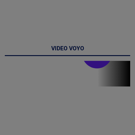
VIDEO VOYO
Stirile PRO TV
Stirile PRO
TV # 19.00 -
05 August