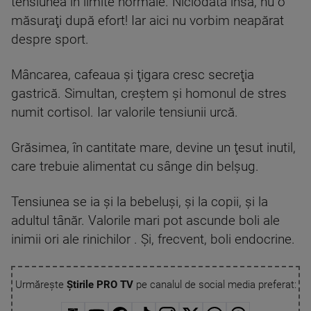
tensiunea în limite normale. Niciodată însă, nu o
măsuraţi după efort! Iar aici nu vorbim neapărat
despre sport.
Mâncarea, cafeaua şi ţigara cresc secreţia
gastrică. Simultan, creştem şi homonul de stres
numit cortisol. Iar valorile tensiunii urcă.
Grăsimea, în cantitate mare, devine un ţesut inutil,
care trebuie alimentat cu sânge din belşug.
Tensiunea se ia şi la bebeluşi, şi la copii, şi la
adultul tânăr. Valorile mari pot ascunde boli ale
inimii ori ale rinichilor . Şi, frecvent, boli endocrine.
Urmărește
Știrile PRO TV
pe canalul de social media preferat: