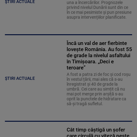
ȘTIRI ACTUALE
una a încercărilor. Prognozele
privind nivelul Dunării sunt din ce
în ce mai pesimiste și pun presiune
asupra intervențiilor planificate.
Încă un val de aer fierbinte
lovește România. Au fost 55
de grade la nivelul asfaltului
în Timișoara. „Deci e
teroare”
A fost a patra zi de foc și cod roșu
ȘTIRI ACTUALE
în vestul țării, mai ales că s-au
înregistrat și 40 de grade la
umbră. Cei care au simțit că nu
mai pot merge prin arșiță s-au
oprit la punctele de hidratare ca
să-și tragă sufletul.
Cât timp câștigă un șofer
care circulă cu viteză peste