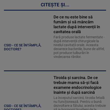
CITEȘTE ȘI...
De ce nu este bine să
fumăm și să mâncăm
lactate după intervenții în
cavitatea orală
Fară produse lactate fermentate -
după intervenții chirurgicale la
nivelul cavitații orale. Aceasta
CSID - CE SE ÎNTÂMPLĂ,
deoarece bacteriile, bune de altfel,
DOCTORE?
pot produce tulburări în
vindecarea rănilor.
Tiroida și sarcina. De ce
trebuie mama să-și facă
examene endocrinologice
înainte și după sarcină
La începutul sarcinii, tiroida fetală
nu funcționează. Pentru o bună
dezvoltare a fătului, acesta trebuie
CSID - CE SE ÎNTÂMPLĂ,
să ia hormonii tiroidieni de la
DOCTORE?