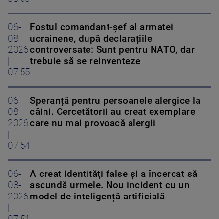
06-
Fostul comandant-șef al armatei
08-
ucrainene, după declarațiile
2026
controversate: Sunt pentru NATO, dar
|
trebuie să se reinventeze
07:55
06-
Speranță pentru persoanele alergice la
08-
câini. Cercetătorii au creat exemplare
2026
care nu mai provoacă alergii
|
07:54
06-
A creat identităţi false şi a încercat să
08-
ascundă urmele. Nou incident cu un
2026
model de inteligență artificială
|
07:51