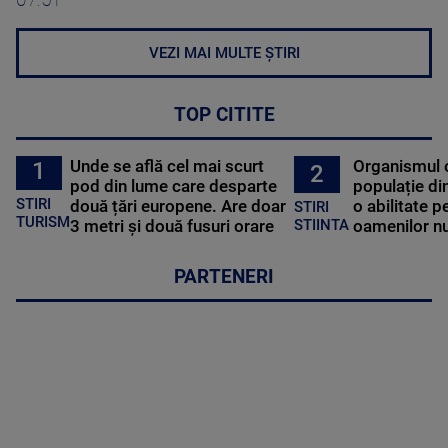
VEZI MAI MULTE ȘTIRI
TOP CITITE
Unde se află cel mai scurt
Organismul 
1
2
pod din lume care desparte
populație di
STIRI
două țări europene. Are doar
o abilitate p
STIRI
TURISM
3 metri și două fusuri orare
oamenilor nu
STIINTA
PARTENERI