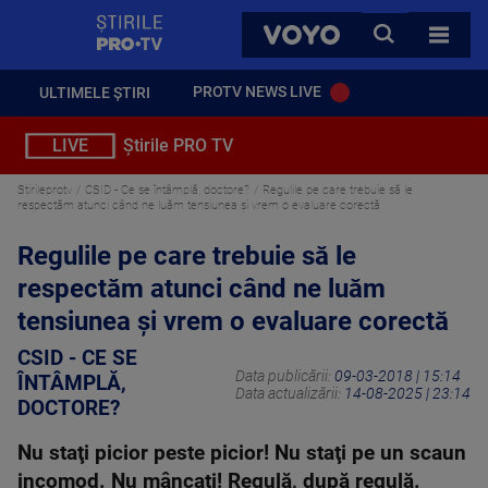
StirilePROTV
CAUTA
VOYO
TOATE 
PROTV NEWS LIVE
ULTIMELE ȘTIRI
LIVE
Știrile PRO TV
Stirileprotv
CSID - Ce se întâmplă, doctore?
Regulile pe care trebuie să le
respectăm atunci când ne luăm tensiunea şi vrem o evaluare corectă
Regulile pe care trebuie să le
respectăm atunci când ne luăm
tensiunea şi vrem o evaluare corectă
CSID - CE SE
Data publicării:
09-03-2018 | 15:14
ÎNTÂMPLĂ,
Data actualizării:
14-08-2025 | 23:14
DOCTORE?
Nu staţi picior peste picior! Nu staţi pe un scaun
incomod. Nu mâncaţi! Regulă, după regulă.