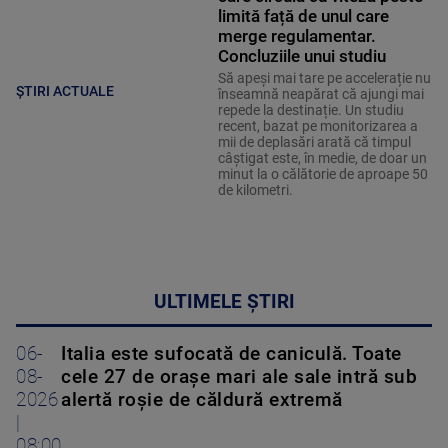
limită față de unul care
merge regulamentar.
Concluziile unui studiu
Să apeși mai tare pe accelerație nu
ȘTIRI ACTUALE
înseamnă neapărat că ajungi mai
repede la destinație. Un studiu
recent, bazat pe monitorizarea a
mii de deplasări arată că timpul
câștigat este, în medie, de doar un
minut la o călătorie de aproape 50
de kilometri.
ULTIMELE ȘTIRI
06-
Italia este sufocată de caniculă. Toate
08-
cele 27 de oraşe mari ale sale intră sub
2026
alertă roșie de căldură extremă
|
08:00