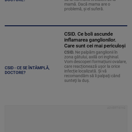
mamă. Dacă mama are o
problemă, și el suferă.
CSID. Ce boli ascunde
inflamarea ganglionilor.
Care sunt cei mai periculoși
CSID.
Ne palpăm ganglionii în
zona gâtului, axilă ori inghinal.
Vom descoperi formațiuni ovalare,
care reacționează ușor la orice
CSID - CE SE ÎNTÂMPLĂ,
infecție localizată. Şi vă
DOCTORE?
recomandăm să îi palpaţi când
sunteţi la duş.