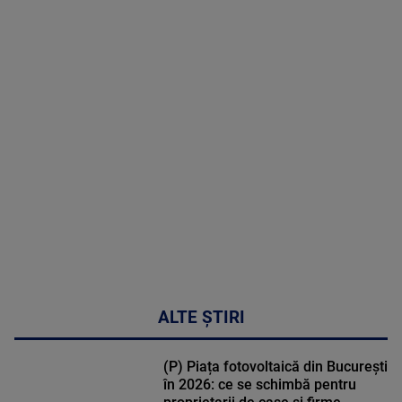
2026
MAI
MULTE
DETALII
50:27
ALTE ȘTIRI
(P) Piața fotovoltaică din București
în 2026: ce se schimbă pentru