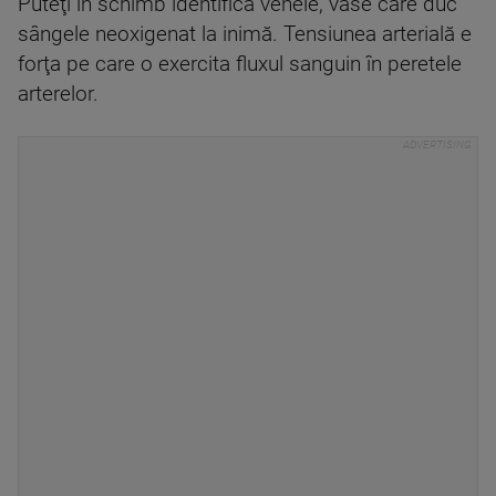
Puteţi în schimb identifica venele, vase care duc
sângele neoxigenat la inimă. Tensiunea arterială e
forţa pe care o exercita fluxul sanguin în peretele
arterelor.