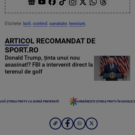
Etichete:
boli
,
control
,
sanatate
,
tensiuni
,
ARTICOL RECOMANDAT DE
SPORT.RO
Donald Trump, ținta unui nou
asasinat!? FBI a intervenit direct la
terenul de golf
UGĂ ȘTIRILE PROTV CA SURSĂ PREFERATĂ
URMĂREȘTE ȘTIRILE PROTV ÎN GOOGLE 