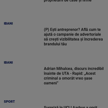
proprietarii de case și firme
IBANI
(P) Ești antreprenor? Află cum te
ajută o campanie de advertoriale
să crești vizibilitatea și încrederea
brandului tău
IBANI
Adrian Mihalcea, discurs incredibil
înainte de UTA - Rapid: „Acest
criminal a omorât vreo șase
oameni”
SPORT
Surpriză în UCL! Aarhus a oprit