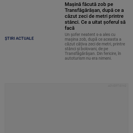
Mașină făcută zob pe
Transfăgărășan, după ce a
căzut zeci de metri printre
stânci. Ce a uitat șoferul să
facă
Un șofer neatent s-a ales cu
ȘTIRI ACTUALE
mașina zob, după ce aceasta a
căzut câțiva zeci de metri, printre
stânci și bolovani, de pe
Transfăgărășan. Din fericire, în
autoturism nu era nimeni.