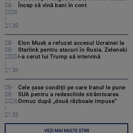
08-
Încep să vină bani în cont
2026
|
21:39
08-
Elon Musk a refuzat accesul Ucrainei la
08-
Starlink pentru atacuri în Rusia. Zelenski
2026
i-a cerut lui Trump să intervină
|
21:36
08-
Cele șase condiții pe care Iranul le pune
08-
SUA pentru a redeschide strâmtoarea
2026
Ormuz după „două războaie impuse”
|
21:33
VEZI MAI MULTE ȘTIRI