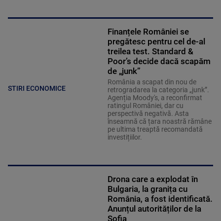
Finanțele României se
pregătesc pentru cel de-al
treilea test. Standard &
Poor’s decide dacă scapăm
de „junk”
România a scapat din nou de
STIRI ECONOMICE
retrogradarea la categoria „junk”.
Agenția Moody's, a reconfirmat
ratingul României, dar cu
perspectivă negativă. Asta
înseamnă că țara noastră rămâne
pe ultima treaptă recomandată
investițiilor.
Drona care a explodat în
Bulgaria, la granița cu
România, a fost identificată.
Anunțul autorităților de la
Sofia