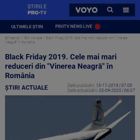
StirilePROTV
CAUTA
VOYO
TOATE 
PROTV NEWS LIVE
ULTIMELE ȘTIRI
Stirileprotv
Știri Actuale
Black Friday 2019. Cele mai mari reduceri din "Vinerea
Neagră" în România
Black Friday 2019. Cele mai mari
reduceri din "Vinerea Neagră" în
România
Data publicării:
15-11-2019 | 07:00
ȘTIRI ACTUALE
Data actualizării:
25-09-2025 | 06:07