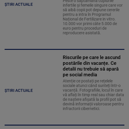
Peste o săptămână cuplurile
ȘTIRI ACTUALE
infertile și femeile singure care vor
să aibă copii pot depune cererile
pentru a intra în Programul
Național de Fertilizare in vitro.
10.000 vor primi câte 5.000 de
euro pentru proceduri de
reproducere asistată.
Riscurile pe care le ascund
postările din vacanțe. Ce
detalii nu trebuie să apară
pe social media
Atenție ce postați pe rețelele
sociale atunci când sunteți într-o
vacanță. Fotografiile, locul în care
ȘTIRI ACTUALE
vă aflați în timp real sau chiar data
de naștere afișată la profil pot să
devină informații valoroase pentru
infractorii cibernetici.