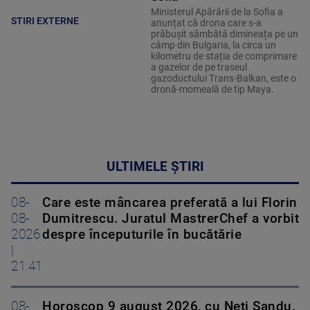
Ministerul Apărării de la Sofia a
STIRI EXTERNE
anunțat că drona care s-a
prăbușit sâmbătă dimineața pe un
câmp din Bulgaria, la circa un
kilometru de stația de comprimare
a gazelor de pe traseul
gazoductului Trans-Balkan, este o
dronă-momeală de tip Maya.
ULTIMELE ȘTIRI
08-
Care este mâncarea preferată a lui Florin
08-
Dumitrescu. Juratul MastrerChef a vorbit
2026
despre începuturile în bucătărie
|
21:41
08-
Horoscop 9 august 2026, cu Neti Sandu.