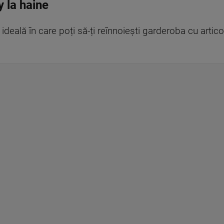
 la haine
deală în care poți să-ți reînnoiești garderoba cu articol