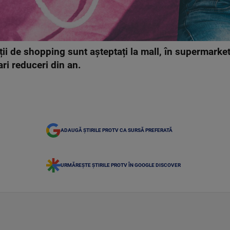
ii de shopping sunt așteptați la mall, în supermarket
ri reduceri din an.
ADAUGĂ ȘTIRILE PROTV CA SURSĂ PREFERATĂ
URMĂREȘTE ȘTIRILE PROTV ÎN GOOGLE DISCOVER