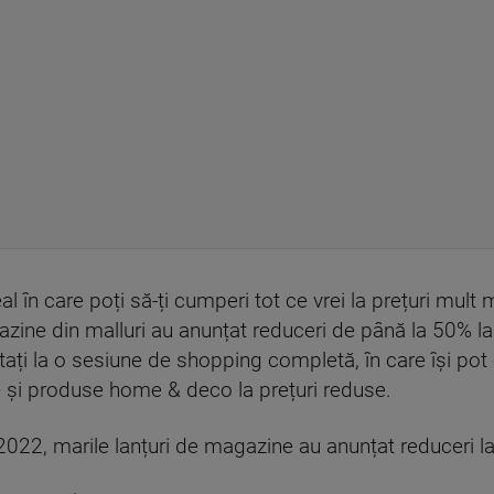
 în care poți să-ți cumperi tot ce vrei la prețuri mult 
azine din malluri au anunțat reduceri de până la 50% l
tați la o sesiune de shopping completă, în care își pot
e și produse home & deco la prețuri reduse.
022, marile lanțuri de magazine au anunțat reduceri la