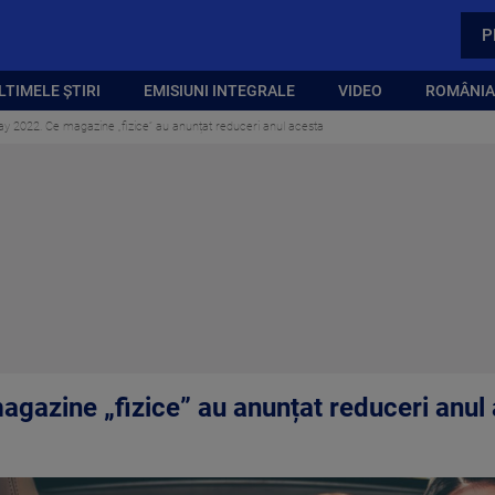
P
LTIMELE ȘTIRI
EMISIUNI INTEGRALE
VIDEO
ROMÂNIA,
ay 2022. Ce magazine „fizice” au anunțat reduceri anul acesta
agazine „fizice” au anunțat reduceri anul