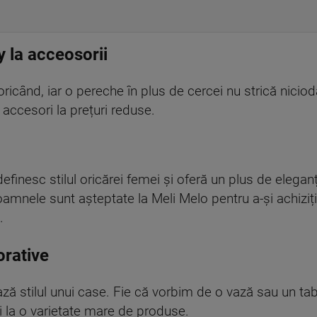
y la acceosorii
ricând, iar o pereche în plus de cercei nu strică nicio
accesori la prețuri reduse.
efinesc stilul oricărei femei și oferă un plus de eleganț
amnele sunt așteptate la Meli Melo pentru a-și achiziți
.
orative
ă stilul unui case. Fie că vorbim de o vază sau un tabl
 la o varietate mare de produse.