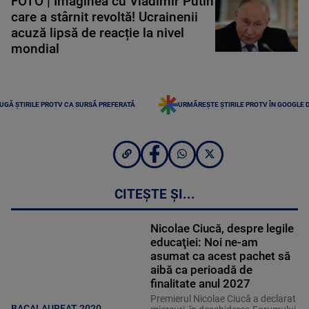
FOTO | Imaginea cu Vladimir Putin
care a stârnit revoltă! Ucrainenii
acuză lipsă de reacție la nivel
mondial
UGĂ ȘTIRILE PROTV CA SURSĂ PREFERATĂ
URMĂREȘTE ȘTIRILE PROTV ÎN GOOGLE 
CITEȘTE ȘI...
Nicolae Ciucă, despre legile
educaţiei: Noi ne-am
asumat ca acest pachet să
aibă ca perioadă de
finalitate anul 2027
Premierul Nicolae Ciucă a declarat
BACALAUREAT 2020