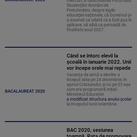
miercuri, în deschiderea Forumului
Studenţilor Români de
Pretutindeni, despre legile
educaţiei naţionale, că Guvernul şi-
a asumat ca odată ce a fost pus în
aplicare, să aibă ca perioadă de
finalitate anul 2027.
Când se întorc elevii la
şcoală în ianuarie 2022. Unii
vor începe orele mai repede
Vacanța de iarnă a elevilor a
început abia pe 24 decembrie, în
ajunul Crăciunului, și nu pe 23 așa
cum era programată inițial.
BACALAUREAT 2020
Ministerul Educației
a modificat structura anului școlar
la începutul lunii noiembrie.
BAC 2020, sesiunea
toamnă. Rata de promovare