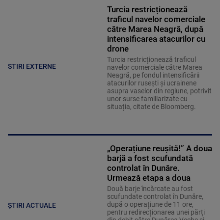
Turcia restricționează
traficul navelor comerciale
către Marea Neagră, după
intensificarea atacurilor cu
drone
Turcia restricționează traficul
STIRI EXTERNE
navelor comerciale către Marea
Neagră, pe fondul intensificării
atacurilor rusești și ucrainene
asupra vaselor din regiune, potrivit
unor surse familiarizate cu
situația, citate de Bloomberg.
„Operațiune reușită!” A doua
barjă a fost scufundată
controlat în Dunăre.
Urmează etapa a doua
Două barje încărcate au fost
scufundate controlat în Dunăre,
după o operațiune de 11 ore,
ȘTIRI ACTUALE
pentru redirecționarea unei părți