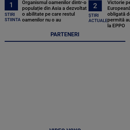
Organismul oamenilor dintr-o
Victorie p
1
2
populație din Asia a dezvoltat
Europeană
o abilitate pe care restul
obligată d
STIRI
ȘTIRI
oamenilor nu o au
permită au
STIINTA
ACTUALE
la EPPO
PARTENERI