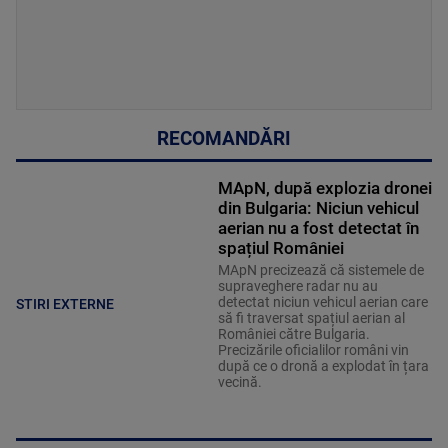
RECOMANDĂRI
MApN, după explozia dronei
din Bulgaria: Niciun vehicul
aerian nu a fost detectat în
spațiul României
MApN precizează că sistemele de
supraveghere radar nu au
detectat niciun vehicul aerian care
STIRI EXTERNE
să fi traversat spațiul aerian al
României către Bulgaria.
Precizările oficialilor români vin
după ce o dronă a explodat în țara
vecină.