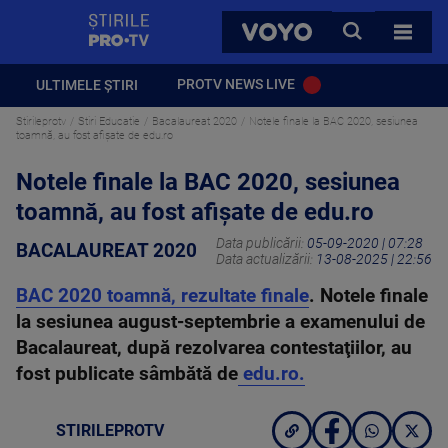
StirilePROTV
CAUTA
VOYO
TOATE 
PROTV NEWS LIVE
ULTIMELE ȘTIRI
Stirileprotv
Stiri Educatie
Bacalaureat 2020
Notele finale la BAC 2020, sesiunea
toamnă, au fost afișate de edu.ro
Notele finale la BAC 2020, sesiunea
toamnă, au fost afișate de edu.ro
Data publicării:
05-09-2020 | 07:28
BACALAUREAT 2020
Data actualizării:
13-08-2025 | 22:56
BAC 2020 toamnă, rezultate finale
. Notele finale
la sesiunea august-septembrie a examenului de
Bacalaureat, după rezolvarea contestaţiilor, au
fost publicate sâmbătă de
edu.ro.
STIRILEPROTV