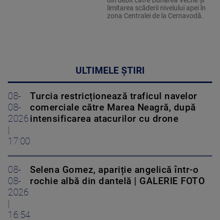
din debit către Dunărea Veche și
limitarea scăderii nivelului apei în
zona Centralei de la Cernavodă.
ULTIMELE ȘTIRI
08-
Turcia restricționează traficul navelor
08-
comerciale către Marea Neagră, după
2026
intensificarea atacurilor cu drone
|
17:00
08-
Selena Gomez, apariție angelică într-o
08-
rochie albă din dantelă | GALERIE FOTO
2026
|
16:54