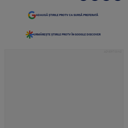
ADAUGĂ ȘTIRILE PROTV CA SURSĂ PREFERATĂ
URMĂREȘTE ȘTIRILE PROTV ÎN GOOGLE DISCOVER