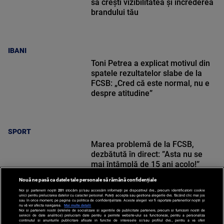
să crești vizibilitatea și încrederea
brandului tău
IBANI
Toni Petrea a explicat motivul din
spatele rezultatelor slabe de la
FCSB: „Cred că este normal, nu e
despre atitudine”
SPORT
Marea problemă de la FCSB,
dezbătută în direct: ”Asta nu se
mai întâmplă de 15 ani acolo!”
Nouă ne pasă ca datele tale personale să rămână confidențiale
Noi și partenerii noștri
201
stocăm și/sau accesăm informații pe dispozitivul dvs., precum identificatorii cookie
unici pentru prelucrarea datelor cu caracter personal. Puteți accepta sau gestiona alegerile dvs. făcând clic mai jos
sau în orice moment, pe pagina cu politica de confidențialitate. Aceste alegeri vor fi raportate partenerilor noștri și
nu vă vor afecta navigarea.
Mai multe detalii
Noi si partenerii nostri (retelele de socializare si agentiile de publicitate partenere, precum si furnizorii nostri de
SPORT
servicii de date analitice) prelucram date pentru a permite website-ului sa functioneze, pentru a personaliza
continutul si anunturile publicitare afisate in functie de interesele si/sau profilul dvs., pentru a va oferi