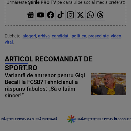
Urmărește
Știrile PRO TV
pe canalul de social media preferat:
Etichete:
alegeri
,
arhiva
,
candidati
,
politica
,
presedinte
,
video
,
viral
,
ARTICOL RECOMANDAT DE
SPORT.RO
Variantă de antrenor pentru Gigi
Becali la FCSB? Tehnicianul a
răspuns fabulos: „Să o luăm
sincer!”
UGĂ ȘTIRILE PROTV CA SURSĂ PREFERATĂ
URMĂREȘTE ȘTIRILE PROTV ÎN GOOGLE 