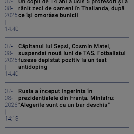
07-
Un copil de 14 ani a ucis 5 profesori și a
08-
rănit zeci de oameni în Thailanda, după
2026
ce își omorâse bunicii
|
14:40
07-
Căpitanul lui Sepsi, Cosmin Matei,
08-
suspendat nouă luni de TAS. Fotbalistul
2026
fusese depistat pozitiv la un test
|
antidoping
14:40
07-
Rusia a început ingerința în
08-
prezidențialele din Franța. Ministru:
2026
”Alegerile sunt ca un bar deschis”
|
14:18