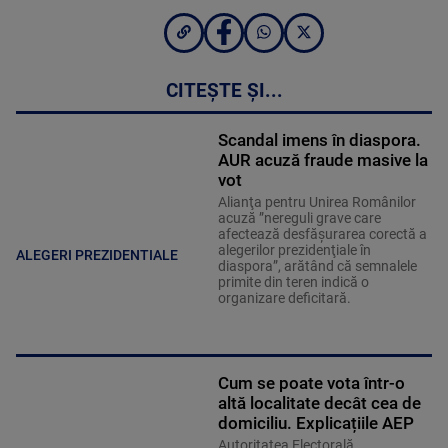
CITEȘTE ȘI...
Scandal imens în diaspora.
AUR acuză fraude masive la
vot
Alianţa pentru Unirea Românilor
acuză ”nereguli grave care
afectează desfăşurarea corectă a
alegerilor prezidenţiale în
ALEGERI PREZIDENTIALE
diaspora”, arătând că semnalele
primite din teren indică o
organizare deficitară.
Cum se poate vota într-o
altă localitate decât cea de
domiciliu. Explicațiile AEP
Autoritatea Electorală