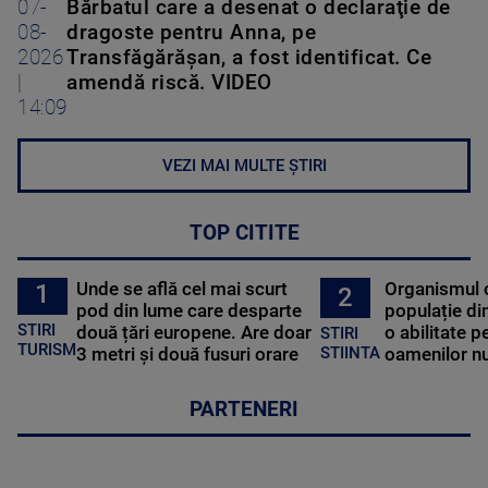
07-
Bărbatul care a desenat o declaraţie de
08-
dragoste pentru Anna, pe
2026
Transfăgărăşan, a fost identificat. Ce
|
amendă riscă. VIDEO
14:09
VEZI MAI MULTE ȘTIRI
TOP CITITE
Unde se află cel mai scurt
Organismul 
1
2
pod din lume care desparte
populație di
STIRI
două țări europene. Are doar
o abilitate p
STIRI
TURISM
3 metri și două fusuri orare
oamenilor nu
STIINTA
PARTENERI