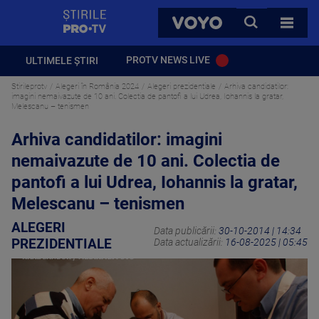
StirilePROTV
CAUTA
VOYO
TOATE 
PROTV NEWS LIVE
ULTIMELE ȘTIRI
Stirileprotv
Alegeri în România 2024
Alegeri prezidentiale
Arhiva candidatilor:
imagini nemaivazute de 10 ani. Colectia de pantofi a lui Udrea, Iohannis la gratar,
Melescanu – tenismen
Arhiva candidatilor: imagini
nemaivazute de 10 ani. Colectia de
pantofi a lui Udrea, Iohannis la gratar,
Melescanu – tenismen
ALEGERI
Data publicării:
30-10-2014 | 14:34
PREZIDENTIALE
Data actualizării:
16-08-2025 | 05:45