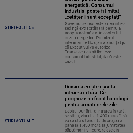
energetică. Consumul
industrial poate fi limitat,
„cetățenii sunt exceptați”
Guvernul se reuneşte vineri într-o
STIRI POLITICE
şedinţă extraordinară pentru a
adopta noi măsuri în contextul
crizei energetice. Premierul
interimar Ilie Bolojan a anunțat joi
că Executivul va autoriza
Transelectrica să limiteze
consumul industrial, dacă este
cazul.
Dunărea crește ușor la
intrarea în țară. Ce
prognoze au făcut hidrologii
pentru următoarele zile
Debitul Dunării, la intrarea în ţară,
se situa, vineri, la 1.400 mc/s, însă
va exista o tendinţă de creştere
ȘTIRI ACTUALE
până la 1.450 mc/s, la jumătatea
săptămânii viitoare, reiese din