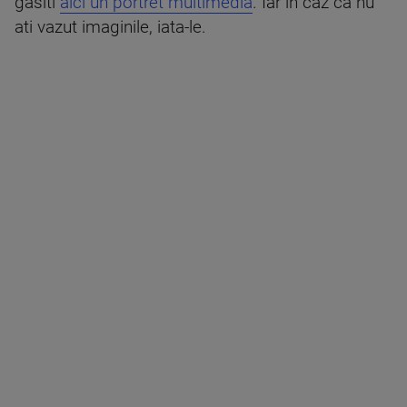
gasiti
aici un portret multimedia
. Iar in caz ca nu
ati vazut imaginile, iata-le.