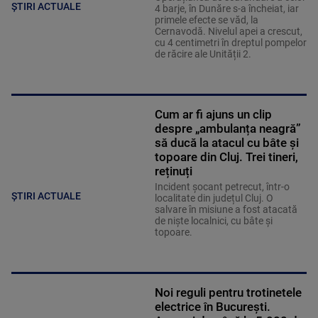
ȘTIRI ACTUALE
4 barje, în Dunăre s-a încheiat, iar
primele efecte se văd, la
Cernavodă. Nivelul apei a crescut,
cu 4 centimetri în dreptul pompelor
de răcire ale Unității 2.
Cum ar fi ajuns un clip
despre „ambulanța neagră”
să ducă la atacul cu bâte și
topoare din Cluj. Trei tineri,
reținuți
Incident șocant petrecut, într-o
ȘTIRI ACTUALE
localitate din județul Cluj. O
salvare în misiune a fost atacată
de niște localnici, cu bâte și
topoare.
Noi reguli pentru trotinetele
electrice în București.