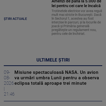
Amenzi de până la 5.000 de
lei pentru cei care le încalcă
Trotinetele electrice vor avea reguli
mult mai stricte în București. Dacă
în Sectorul 1, acestea au fost
ȘTIRI ACTUALE
interzise în parcuri, și la locurile de
joacă și Primăria generală
pregătește un regulament nou,
pentru cele de închiriat.
ULTIMELE ȘTIRI
09-
Misiune spectaculoasă NASA. Un avion
08-
va urmări umbra Lunii pentru a observa
2026
eclipsa totală aproape trei minute
|
21:46