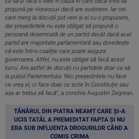
ca să-și facă o idee în cazul în care dacă vrea să
propună pe «Ionescu» dacă are susținere. Iar cei
care merg la discuții pot veni și ei cu o propunere,
dar președintele nu este obligat să propună o
persoană desemnată de un partid decât dacă acel
partid are majoritate parlamentară sau dovedește
că este într-o coaliție care poate asigura
guvernarea. Altfel, nu este obligat să facă acest
lucru. Are astfel de discuții cu partidele doar ca să
ia pulsul Parlamentului. Nici președintele nu face
ce vrea el, ci face doar ce scrie în Constituție sau
așa ar trebui să facă”
, a conchis Augustin Zegrean.
TÂNĂRUL DIN PIATRA NEAMȚ CARE ȘI-A
UCIS TATĂL A PREMEDITAT FAPTA ȘI NU
ERA SUB INFLUENȚA DROGURILOR CÂND A
COMIS CRIMA