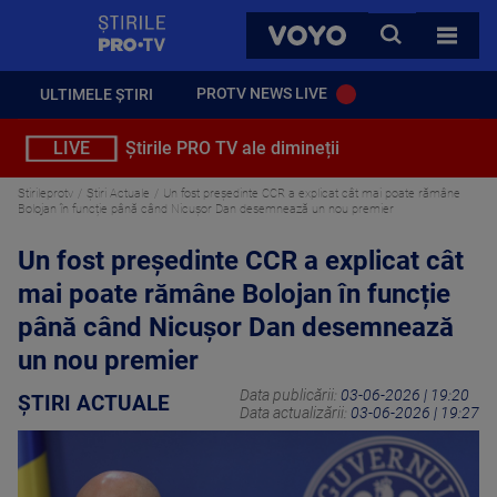
StirilePROTV
CAUTA
VOYO
TOATE 
PROTV NEWS LIVE
ULTIMELE ȘTIRI
LIVE
Știrile PRO TV ale dimineții
Stirileprotv
Știri Actuale
Un fost președinte CCR a explicat cât mai poate rămâne
Bolojan în funcție până când Nicușor Dan desemnează un nou premier
Un fost președinte CCR a explicat cât
mai poate rămâne Bolojan în funcție
până când Nicușor Dan desemnează
un nou premier
Data publicării:
03-06-2026 | 19:20
ȘTIRI ACTUALE
Data actualizării:
03-06-2026 | 19:27