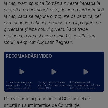
la cap, n-am spus că România nu este întreagă la
cap, să nu se înțeleagă asta, dar într-o țară întreagă
la cap, dacă se depune o moțiune de cenzură, cel
care depune moțiunea depune și noul program de
guvernare și lista noului guvern. Dacă trece
moțiunea, guvernul acela pleacă și ceilalți îi iau
locul”
, a explicat Augustin Zegrean.
RECOMANDĂRI VIDEO
Au ratat îmbarcarea, dar au
Noi reguli pentru trotinetele
Primele efecte după
alergat după avion. Două
electrice în București. Amenzi de
scufundarea barjelor în Dunăre.
pasagere au ajuns lângă o ...
până la 5.000 ...
Câte zile de funcționare a ...
Potrivit fostului președinte al CCR, astfel de
situații nu sunt interzise de Constituție.