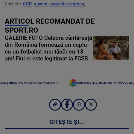
Etichete:
CCR
,
guvern
,
augustin zegrean
,
ARTICOL RECOMANDAT DE
SPORT.RO
GALERIE FOTO Celebra cântăreață
din România formează un cuplu
cu un fotbalist mai tânăr cu 13
ani! Fiul ei este legitimat la FCSB
UGĂ ȘTIRILE PROTV CA SURSĂ PREFERATĂ
URMĂREȘTE ȘTIRILE PROTV ÎN GOOGLE 
CITEȘTE ȘI...