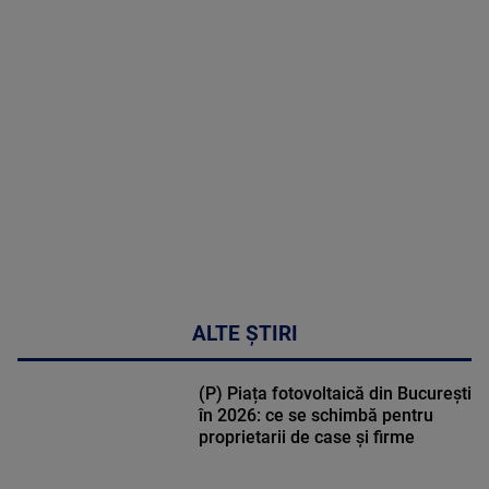
MAI
MULTE
DETALII
31:15
ALTE ȘTIRI
(P) Piața fotovoltaică din București
în 2026: ce se schimbă pentru
proprietarii de case și firme