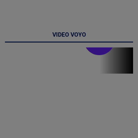
VIDEO VOYO
Stirile PRO TV
Stirile PRO
TV # 19.00 -
09 August
2026