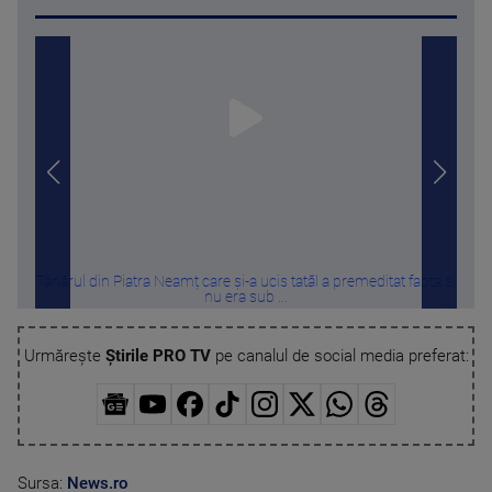
Tânărul din Piatra Neamț care și-a ucis tatăl a premeditat fapta și
Au r
nu era sub ...
Urmărește
Știrile PRO TV
pe canalul de social media preferat:
Sursa:
News.ro