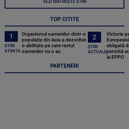
VEZI MAI MULTE ȘTIRI
TOP CITITE
Organismul oamenilor dintr-o
Victorie p
1
2
populație din Asia a dezvoltat
Europeană
o abilitate pe care restul
obligată d
STIRI
ȘTIRI
oamenilor nu o au
permită au
STIINTA
ACTUALE
la EPPO
PARTENERI