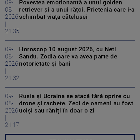
09-
Povestea emoționantă a unui golden
08-
retriever și a unui rățoi. Prietenia care i-a
2026
schimbat viața cățelușei
|
21:35
09-
Horoscop 10 august 2026, cu Neti
08-
Sandu. Zodia care va avea parte de
2026
notorietate și bani
|
21:32
09-
Rusia și Ucraina se atacă fără oprire cu
08-
drone și rachete. Zeci de oameni au fost
2026
uciși sau răniți în doar o zi
|
21:17