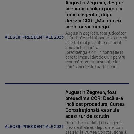
Augustin Zegrean, despre
scenariul anulării primului
tur al alegerilor, după
decizia CCR: „Mă tem că
acolo or să meargă”
Augustin Zegrean, fost judecător
ALEGERI PREZIDENTIALE 2025
al Curţii Constituţionale, spune că
este tot mai probabil scenariul
anulării turului 1 al
„prezidenţialelor”, în condiţiile în
care termenul dat de CCR pentru
renumărarea tuturor voturilor
până vineri este foarte scurt.
Augustin Zegrean, fost
președinte CCR: Dacă s-a
încălcat procedura, Curtea
Constituțională va anula
acest tur de scrutin
Doi dintre candidații la alegerile
ALEGERI PREZIDENTIALE 2025
prezidențiale au depus miercuri
sesizări la Curtea Constituțională,