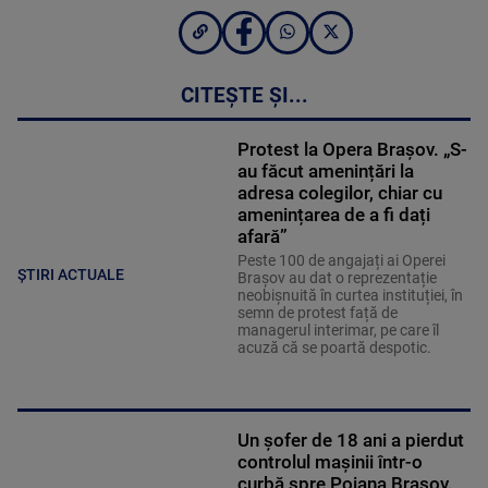
CITEȘTE ȘI...
Protest la Opera Brașov. „S-
au făcut amenințări la
adresa colegilor, chiar cu
amenințarea de a fi dați
afară”
Peste 100 de angajați ai Operei
ȘTIRI ACTUALE
Brașov au dat o reprezentație
neobișnuită în curtea instituției, în
semn de protest față de
managerul interimar, pe care îl
acuză că se poartă despotic.
Un șofer de 18 ani a pierdut
controlul mașinii într-o
curbă spre Poiana Brașov.