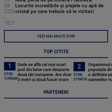
08-
Locurile incredibile și plajele cu apă de
2026
cristal pe care trebuie să le vizitezi
|
16:21
VEZI MAI MULTE ȘTIRI
TOP CITITE
Unde se află cel mai scurt
Organismul 
1
2
pod din lume care desparte
populație di
STIRI
două țări europene. Are doar
o abilitate p
STIRI
TURISM
3 metri și două fusuri orare
oamenilor nu
STIINTA
PARTENERI