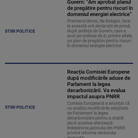
Guvern: ”Am aprobat planul
de pregătire pentru riscuri în
domeniul energiei electrice”
Premierul demis, Ilie Bolojan, face
la această oră declarații de presă,
după ședința de Guvern, care a
STIRI POLITICE
avut pe ordinea de zi, printre altele,
un plan de pregătire pentru riscuri
în domeniul energiei electrice.
Reacția Comisiei Europene
după modificările aduse de
Parlament la legea
decarbonizării. Va evalua
impactul asupra PNRR
Comisia Europeană a anunțat că
STIRI POLITICE
va analiza modificările adoptate
de Parlament la legea
decarbonizării pentru a stabili
dacă acestea afectează
îndeplinirea jalonului din PNRR
privind reforma sectorului
energetic.