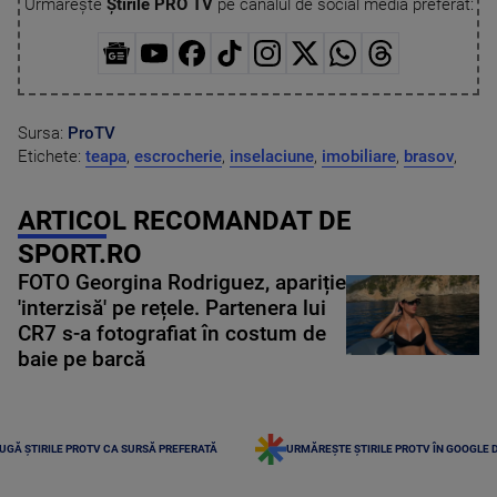
Urmărește
Știrile PRO TV
pe canalul de social media preferat:
Sursa:
ProTV
Etichete:
teapa
,
escrocherie
,
inselaciune
,
imobiliare
,
brasov
,
ARTICOL RECOMANDAT DE
SPORT.RO
FOTO Georgina Rodriguez, apariție
'interzisă' pe rețele. Partenera lui
CR7 s-a fotografiat în costum de
baie pe barcă
UGĂ ȘTIRILE PROTV CA SURSĂ PREFERATĂ
URMĂREȘTE ȘTIRILE PROTV ÎN GOOGLE 