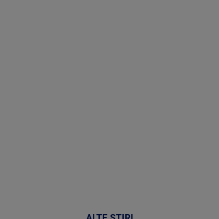
Stirile PRO
TV # 13.00 -
06 August
2026
MAI
MULTE
DETALII
49:04
ALTE ȘTIRI