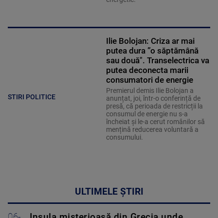
Ilie Bolojan: Criza ar mai
putea dura ”o săptămână
sau două". Transelectrica va
putea deconecta marii
consumatori de energie
Premierul demis Ilie Bolojan a
STIRI POLITICE
anunțat, joi, într-o conferință de
presă, că perioada de restricții la
consumul de energie nu s-a
încheiat și le-a cerut românilor să
mențină reducerea voluntară a
consumului.
ULTIMELE ȘTIRI
06-
Insula misterioasă din Grecia unde