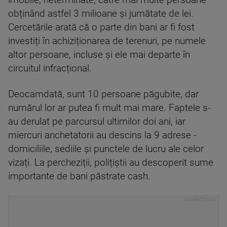
imobile, neterminate, către mai multe persoane
obținând astfel 3 milioane și jumătate de lei.
Cercetările arată că o parte din bani ar fi fost
investiți în achiziționarea de terenuri, pe numele
altor persoane, incluse și ele mai departe în
circuitul infracțional.
Deocamdată, sunt 10 persoane păgubite, dar
numărul lor ar putea fi mult mai mare. Faptele s-
au derulat pe parcursul ultimilor doi ani, iar
miercuri anchetatorii au descins la 9 adrese -
domiciliile, sediile și punctele de lucru ale celor
vizați. La percheziții, polițiștii au descoperit sume
importante de bani păstrate cash.