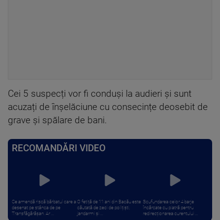
Cei 5 suspecți vor fi conduși la audieri și sunt
acuzați de înșelăciune cu consecințe deosebit de
grave și spălare de bani.
RECOMANDĂRI VIDEO
Ce amendă riscă bărbatul care a
O fetiță de 11 ani din Bacău este
Scufundarea celor 4 barje
desenat pe stânca de pe
căutată de zeci de polițiști,
încărcate cu piatră pentru
Transfăgărășan. Ar ...
jandarmi și ...
redirecționarea curentului ...