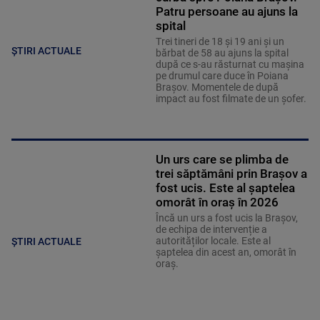
Patru persoane au ajuns la
spital
Trei tineri de 18 şi 19 ani și un
ȘTIRI ACTUALE
bărbat de 58 au ajuns la spital
după ce s-au răsturnat cu mașina
pe drumul care duce în Poiana
Brașov. Momentele de după
impact au fost filmate de un şofer.
Un urs care se plimba de
trei săptămâni prin Brașov a
fost ucis. Este al șaptelea
omorât în oraș în 2026
Încă un urs a fost ucis la Brașov,
de echipa de intervenție a
autorităților locale. Este al
ȘTIRI ACTUALE
șaptelea din acest an, omorât în
oraș.