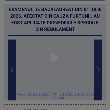
EXAMENUL DE BACALAUREAT DIN 01 IULIE
2026, AFECTAT DIN CAUZA FURTUNII. AU
FOST APLICATE PREVEDERILE SPECIALE
DIN REGULAMENT
Examenul de bacalaureat din 01 iulie 2026, afectat din cauza
Fu
furtunii. Au fost ...