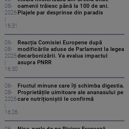
08-
oamenii trăiesc până la 100 de ani.
2026
Plajele par desprinse din paradis
|
16:31
06-
Reacția Comisiei Europene după
08-
modificările aduse de Parlament la legea
2026
decarbonizării. Va evalua impactul
|
asupra PNRR
16:30
06-
Fructul minune care îți schimba digestia.
08-
Proprietățile uimitoare ale ananasului pe
2026
care nutriționiștii le confirmă
|
16:26
06-
Nisa, perla de pe Riviera Franceză.