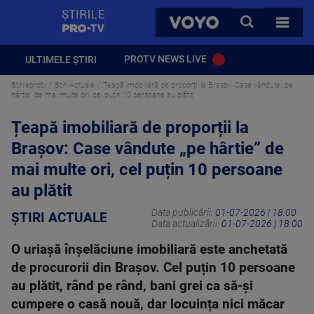
StirilePROTV
CAUTA
VOYO
TOATE 
PROTV NEWS LIVE
ULTIMELE ȘTIRI
Stirileprotv
Știri Actuale
Țeapă imobiliară de proporții la Brașov: Case vândute „pe
hârtie” de mai multe ori, cel puțin 10 persoane au plătit
Țeapă imobiliară de proporții la
Brașov: Case vândute „pe hârtie” de
mai multe ori, cel puțin 10 persoane
au plătit
Data publicării:
01-07-2026 | 18:00
ȘTIRI ACTUALE
Data actualizării:
01-07-2026 | 18:00
O uriașă înșelăciune imobiliară este anchetată
de procurorii din Brașov. Cel puțin 10 persoane
au plătit, rând pe rând, bani grei ca să-și
cumpere o casă nouă, dar locuința nici măcar