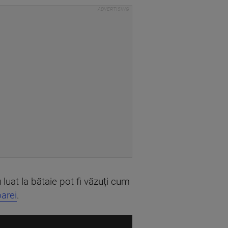
u luat la bătaie pot fi văzuți cum
arei
.