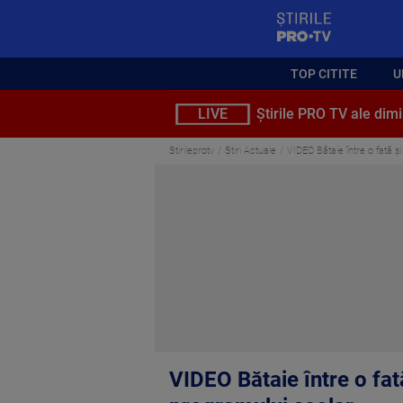
StirilePROTV
TOP CITITE
U
LIVE
Știrile PRO TV ale dimi
Stirileprotv
Știri Actuale
VIDEO Bătaie între o fată și
VIDEO Bătaie între o fată