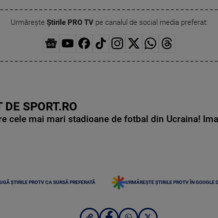
Urmărește
Știrile PRO TV
pe canalul de social media preferat:
 DE SPORT.RO
e cele mai mari stadioane de fotbal din Ucraina! Ima
UGĂ ȘTIRILE PROTV CA SURSĂ PREFERATĂ
URMĂREȘTE ȘTIRILE PROTV ÎN GOOGLE 