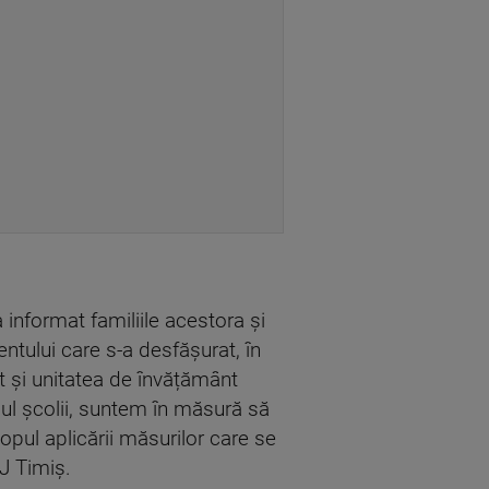
a informat familiile acestora și
entului care s-a desfășurat, în
t și unitatea de învățământ
elul școlii, suntem în măsură să
pul aplicării măsurilor care se
J Timiș.