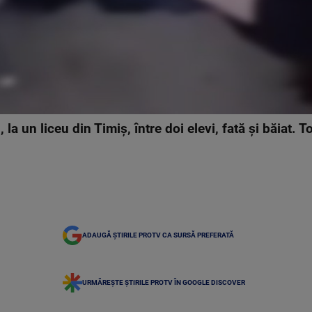
 la un liceu din Timiș, între doi elevi, fată și băiat. T
ADAUGĂ ȘTIRILE PROTV CA SURSĂ PREFERATĂ
URMĂREȘTE ȘTIRILE PROTV ÎN GOOGLE DISCOVER