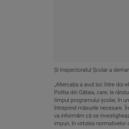
Și Inspectoratul Școlar a demarat
„Altercația a avut loc între doi e
Politia din Gătaia, care, la rân
timpul programului școlar, în un
întreprind măsurile necesare. În
va informăm că se investighează
impun, în virtutea normativelor