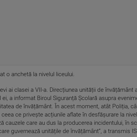
 o anchetă la nivelul liceului.
levi ai clasei a VII-a. Direcțiunea unității de învățământ 
dul ei, a informat Biroul Siguranță Școlară asupra evenim
itatea de învățământ. În acest moment, atât Poliția, câ
 ceea ce privește acțiunile aflate în desfășurare la niv
 cauzele care au dus la producerea incidentului, în sco
 care guvernează unitățile de învățământ”, a transmis IS