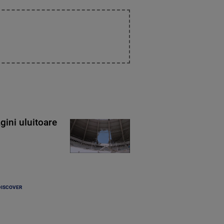
gini uluitoare
DISCOVER