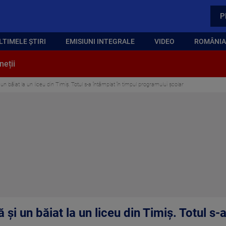
P
LTIMELE ȘTIRI
EMISIUNI INTEGRALE
VIDEO
ROMÂNIA,
neții
 un băiat la un liceu din Timiș. Totul s-a întâmplat în timpul programului școlar
 și un băiat la un liceu din Timiș. Totul s-