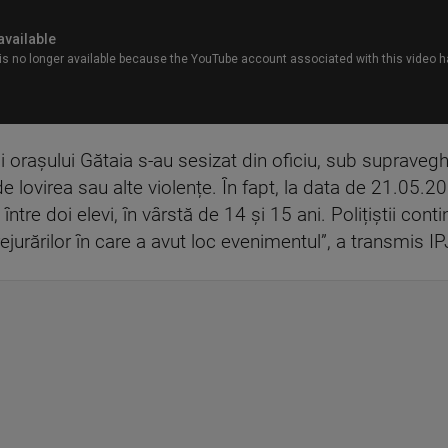
tii orașului Gătaia s-au sesizat din oficiu, sub suprave
 de lovirea sau alte violențe. În fapt, la data de 21.05.2
e între doi elevi, în vârstă de 14 și 15 ani. Polițiștii con
prejurărilor în care a avut loc evenimentul”, a transmis I