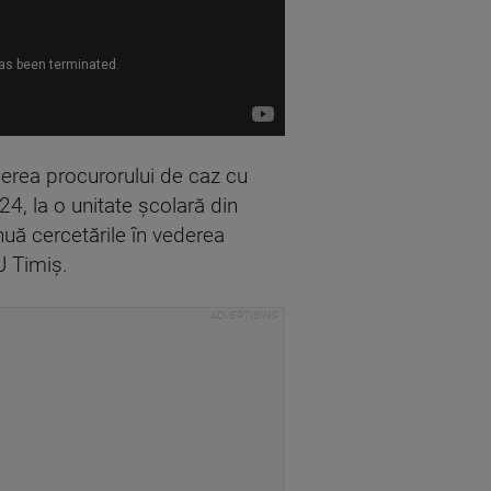
gherea procurorului de caz cu
024, la o unitate școlară din
tinuă cercetările în vederea
PJ Timiș.