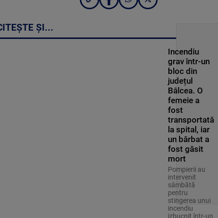
CITEȘTE ȘI...
Incendiu
grav într-un
bloc din
județul
Bâlcea. O
femeie a
fost
transportată
la spital, iar
un bărbat a
fost găsit
mort
Pompierii au
intervenit
sâmbătă
pentru
stingerea unui
incendiu
izbucnit într-un