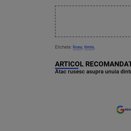
Etichete:
liceu
,
timis
,
ARTICOL RECOMANDAT
Atac rusesc asupra unuia dintr
ADA