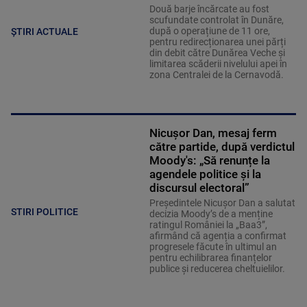
Două barje încărcate au fost
scufundate controlat în Dunăre,
după o operațiune de 11 ore,
ȘTIRI ACTUALE
pentru redirecționarea unei părți
din debit către Dunărea Veche și
limitarea scăderii nivelului apei în
zona Centralei de la Cernavodă.
Nicușor Dan, mesaj ferm
către partide, după verdictul
Moody's: „Să renunțe la
agendele politice şi la
discursul electoral”
Președintele Nicușor Dan a salutat
STIRI POLITICE
decizia Moody’s de a menține
ratingul României la „Baa3”,
afirmând că agenția a confirmat
progresele făcute în ultimul an
pentru echilibrarea finanțelor
publice și reducerea cheltuielilor.