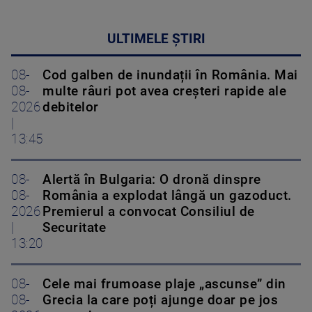
ULTIMELE ȘTIRI
08-
Cod galben de inundații în România. Mai
08-
multe râuri pot avea creșteri rapide ale
2026
debitelor
|
13:45
08-
Alertă în Bulgaria: O dronă dinspre
08-
România a explodat lângă un gazoduct.
2026
Premierul a convocat Consiliul de
|
Securitate
13:20
08-
Cele mai frumoase plaje „ascunse” din
08-
Grecia la care poți ajunge doar pe jos