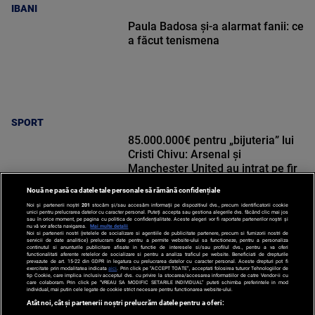
IBANI
Paula Badosa și-a alarmat fanii: ce
a făcut tenismena
SPORT
85.000.000€ pentru „bijuteria” lui
Cristi Chivu: Arsenal și
Manchester United au intrat pe fir
Nouă ne pasă ca datele tale personale să rămână confidențiale
Noi și partenerii noștri
201
stocăm și/sau accesăm informații pe dispozitivul dvs., precum identificatorii cookie
unici pentru prelucrarea datelor cu caracter personal. Puteți accepta sau gestiona alegerile dvs. făcând clic mai jos
sau în orice moment, pe pagina cu politica de confidențialitate. Aceste alegeri vor fi raportate partenerilor noștri și
nu vă vor afecta navigarea.
Mai multe detalii
Noi si partenerii nostri (retelele de socializare si agentiile de publicitate partenere, precum si furnizorii nostri de
SPORT
servicii de date analitice) prelucram date pentru a permite website-ului sa functioneze, pentru a personaliza
continutul si anunturile publicitare afisate in functie de interesele si/sau profilul dvs., pentru a va oferi
functionalitati aferente retelelor de socializare si pentru a analiza traficul pe website. Beneficiati de drepturile
prevazute de art. 15-22 din GDPR in legatura cu prelucrarea datelor cu caracter personal. Aceste drepturi pot fi
exercitate prin modalitatea indicata
aici
. Prin click pe “ACCEPT TOATE”, acceptati folosirea tuturor Tehnologiilor de
tip Cookie, care implica inclusiv acceptul dvs. cu privire la stocarea/accesarea informatiilor de catre Vendor-ii cu
care colaboram. Prin click pe “VREAU SA MODIFIC SETARILE INDIVIDUAL” puteti schimba preferintele in mod
individual, mai putin cele legate de cookie strict necesare pentru functionarea website-ului.
Atât noi, cât și partenerii noștri prelucrăm datele pentru a oferi: