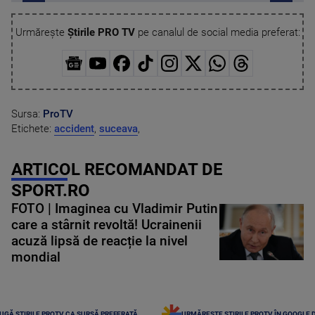
Urmărește
Știrile PRO TV
pe canalul de social media preferat:
Sursa:
ProTV
Etichete:
accident
,
suceava
,
ARTICOL RECOMANDAT DE
SPORT.RO
FOTO | Imaginea cu Vladimir Putin
care a stârnit revoltă! Ucrainenii
acuză lipsă de reacție la nivel
mondial
UGĂ ȘTIRILE PROTV CA SURSĂ PREFERATĂ
URMĂREȘTE ȘTIRILE PROTV ÎN GOOGLE 