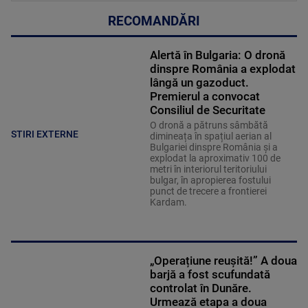
RECOMANDĂRI
Alertă în Bulgaria: O dronă
dinspre România a explodat
lângă un gazoduct.
Premierul a convocat
Consiliul de Securitate
O dronă a pătruns sâmbătă
STIRI EXTERNE
dimineața în spațiul aerian al
Bulgariei dinspre România și a
explodat la aproximativ 100 de
metri în interiorul teritoriului
bulgar, în apropierea fostului
punct de trecere a frontierei
Kardam.
„Operațiune reușită!” A doua
barjă a fost scufundată
controlat în Dunăre.
Urmează etapa a doua