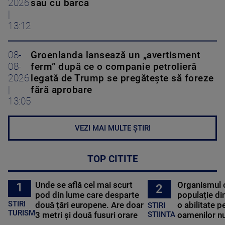
2026
sau cu barca
|
13:12
08-
Groenlanda lansează un „avertisment
08-
ferm” după ce o companie petrolieră
2026
legată de Trump se pregătește să foreze
|
fără aprobare
13:05
VEZI MAI MULTE ȘTIRI
TOP CITITE
Unde se află cel mai scurt
Organismul 
1
2
pod din lume care desparte
populație di
STIRI
două țări europene. Are doar
o abilitate p
STIRI
TURISM
3 metri și două fusuri orare
oamenilor nu
STIINTA