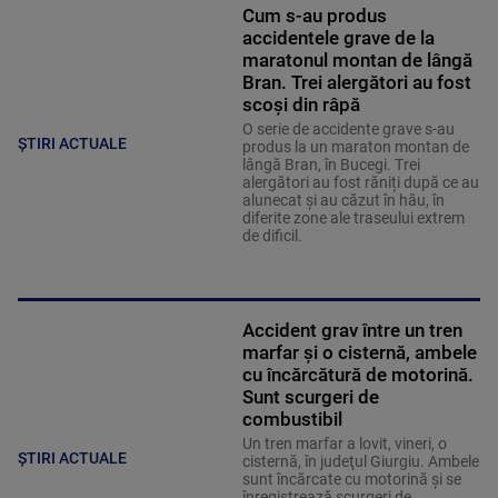
Cum s-au produs
accidentele grave de la
maratonul montan de lângă
Bran. Trei alergători au fost
scoși din râpă
O serie de accidente grave s-au
ȘTIRI ACTUALE
produs la un maraton montan de
lângă Bran, în Bucegi. Trei
alergători au fost răniți după ce au
alunecat și au căzut în hău, în
diferite zone ale traseului extrem
de dificil.
Accident grav între un tren
marfar și o cisternă, ambele
cu încărcătură de motorină.
Sunt scurgeri de
combustibil
Un tren marfar a lovit, vineri, o
ȘTIRI ACTUALE
cisternă, în judeţul Giurgiu. Ambele
sunt încărcate cu motorină şi se
înregistrează scurgeri de