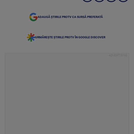
ADAUGĂ ȘTIRILE PROTV CA SURSĂ PREFERATĂ
URMĂREȘTE ȘTIRILE PROTV ÎN GOOGLE DISCOVER