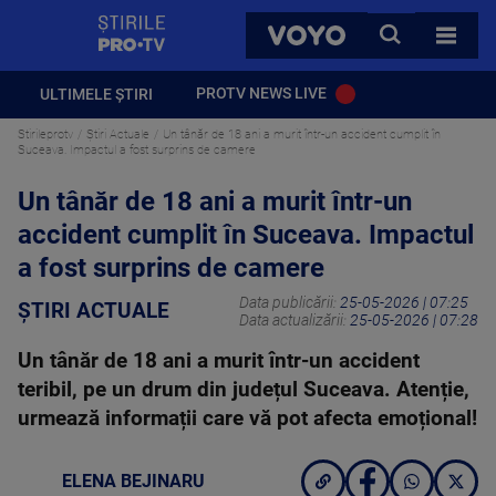
StirilePROTV
CAUTA
VOYO
TOATE 
PROTV NEWS LIVE
ULTIMELE ȘTIRI
Stirileprotv
Știri Actuale
Un tânăr de 18 ani a murit într-un accident cumplit în
Suceava. Impactul a fost surprins de camere
Un tânăr de 18 ani a murit într-un
accident cumplit în Suceava. Impactul
a fost surprins de camere
Data publicării:
25-05-2026 | 07:25
ȘTIRI ACTUALE
Data actualizării:
25-05-2026 | 07:28
Un tânăr de 18 ani a murit într-un accident
teribil, pe un drum din județul Suceava. Atenție,
urmează informații care vă pot afecta emoțional!
ELENA BEJINARU