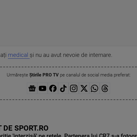
uați
medical
și nu au avut nevoie de internare.
Urmărește
Știrile PRO TV
pe canalul de social media preferat:
 DE SPORT.RO
ie 'interzisă' pe rețele. Partenera lui CR7 s-a fotog