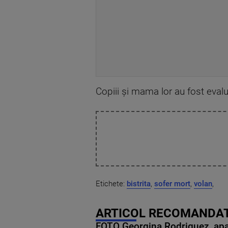
Copiii și mama lor au fost eval
Etichete:
bistrita
,
sofer mort
,
volan
,
ARTICOL RECOMANDAT
FOTO Georgina Rodriguez, apariț