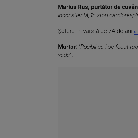
Marius Rus, purtător de cuvân
inconștiență, în stop cardiorespi
Șoferul în vârstă de 74 de ani
a
Martor
: ”
Posibil să i se făcut ră
vede
”.