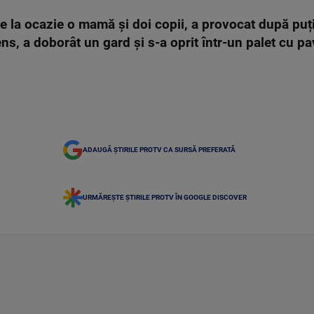
se la ocazie o mamă și doi copii, a provocat după puț
ns, a doborât un gard și s-a oprit într-un palet cu pa
ADAUGĂ ȘTIRILE PROTV CA SURSĂ PREFERATĂ
URMĂREȘTE ȘTIRILE PROTV ÎN GOOGLE DISCOVER