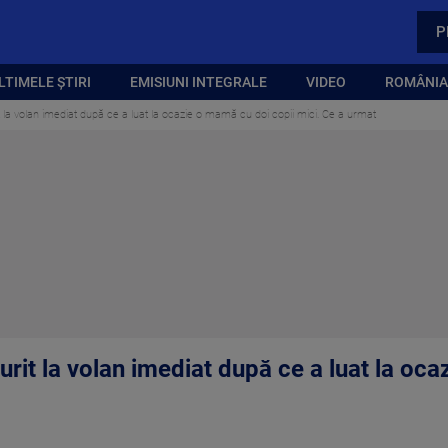
P
LTIMELE ȘTIRI
EMISIUNI INTEGRALE
VIDEO
ROMÂNIA,
it la volan imediat după ce a luat la ocazie o mamă cu doi copii mici. Ce a urmat
murit la volan imediat după ce a luat la oc