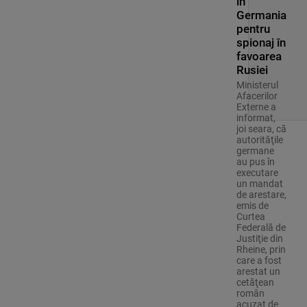
în
Germania
pentru
spionaj în
favoarea
Rusiei
Ministerul
Afacerilor
Externe a
informat,
joi seara, că
autorităţile
germane
au pus în
executare
un mandat
de arestare,
emis de
Curtea
Federală de
Justiţie din
Rheine, prin
care a fost
arestat un
cetăţean
român
acuzat de