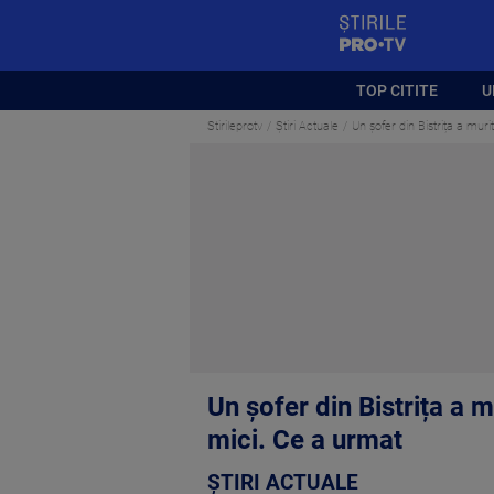
StirilePROTV
TOP CITITE
U
Stirileprotv
Știri Actuale
Un șofer din Bistrița a mur
Un șofer din Bistrița a 
mici. Ce a urmat
ȘTIRI ACTUALE