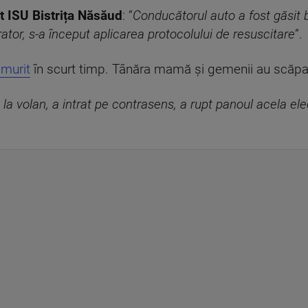
t ISU Bistrița Năsăud
: ”
Conducătorul auto a fost găsit b
rator, s-a început aplicarea protocolului de resuscitare
”.
 murit
în scurt timp. Tânăra mamă și gemenii au scăpat 
u la volan, a intrat pe contrasens, a rupt panoul acela el