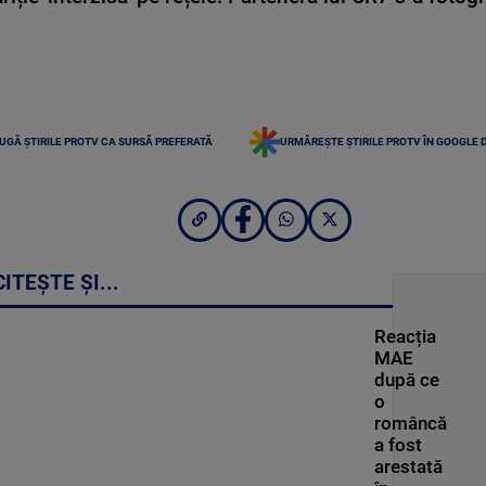
UGĂ ȘTIRILE PROTV CA SURSĂ PREFERATĂ
URMĂREȘTE ȘTIRILE PROTV ÎN GOOGLE 
CITEȘTE ȘI...
Reacția
MAE
după ce
o
româncă
a fost
arestată