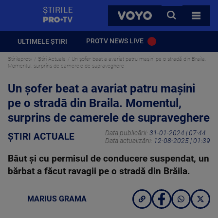
StirilePROTV
CAUTA
VOYO
TOATE 
PROTV NEWS LIVE
ULTIMELE ȘTIRI
Stirileprotv
Știri Actuale
Un șofer beat a avariat patru mașini pe o stradă din Braila.
Momentul, surprins de camerele de supraveghere
Un șofer beat a avariat patru mașini
pe o stradă din Braila. Momentul,
surprins de camerele de supraveghere
Data publicării:
31-01-2024 | 07:44
ȘTIRI ACTUALE
Data actualizării:
12-08-2025 | 01:39
Băut și cu permisul de conducere suspendat, un
bărbat a făcut ravagii pe o stradă din Brăila.
MARIUS GRAMA