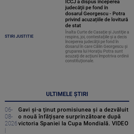
ÎCCJ a dispus începerea
judecăţii pe fond în
dosarul Georgescu - Potra
privind acuzațiile de lovitură
de stat
Înalta Curte de Casaţie şi Justiţie a
STIRI JUSTITIE
respins, joi, contestaţiile şi a decis
începerea judecăţii pe fond în
dosarul în care Călin Georgescu şi
gruparea lui Horaţiu Potra sunt
acuzaţi de acţiuni împotriva ordinii
constituţionale.
ULTIMELE ȘTIRI
06-
Gavi şi-a ţinut promisiunea şi a dezvăluit
08-
o nouă înfăţişare surprinzătoare după
2026
victoria Spaniei la Cupa Mondială. VIDEO
|