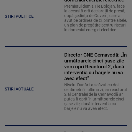
Premierul demis, Ilie Bolojan, face
la această oră declarații de presă,
după ședința de Guvern, care a
STIRI POLITICE
avut pe ordinea de zi, printre altele,
un plan de pregătire pentru riscuri
în domeniul energiei electrice.
Director CNE Cernavodă: „În
următoarele cinci-șase zile
vom opri Reactorul 2, dacă
intervenția cu barjele nu va
avea efect”
Nivelul Dunării a scăzut cu doi
ȘTIRI ACTUALE
centimetri în ultima zi, iar reactorul
2 al Centralei de la Cernavodă ar
putea fi oprit în următoarele cinci-
șase zile, dacă intervenția cu
barjele nu va avea efect.