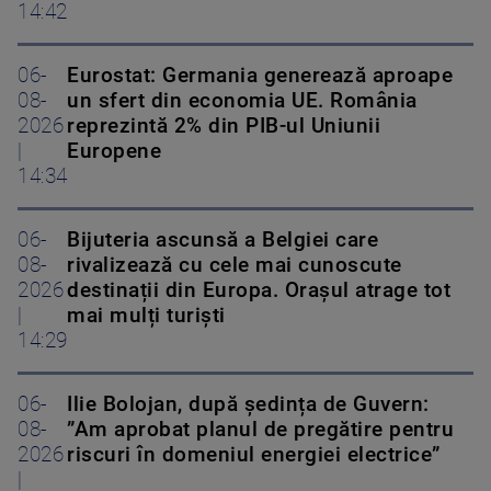
14:42
06-
Eurostat: Germania generează aproape
08-
un sfert din economia UE. România
2026
reprezintă 2% din PIB-ul Uniunii
|
Europene
14:34
06-
Bijuteria ascunsă a Belgiei care
08-
rivalizează cu cele mai cunoscute
2026
destinații din Europa. Orașul atrage tot
|
mai mulți turiști
14:29
06-
Ilie Bolojan, după ședința de Guvern:
08-
”Am aprobat planul de pregătire pentru
2026
riscuri în domeniul energiei electrice”
|