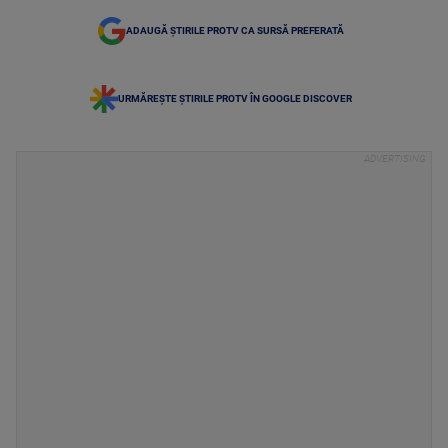
ADAUGĂ ȘTIRILE PROTV CA SURSĂ PREFERATĂ
URMĂREȘTE ȘTIRILE PROTV ÎN GOOGLE DISCOVER