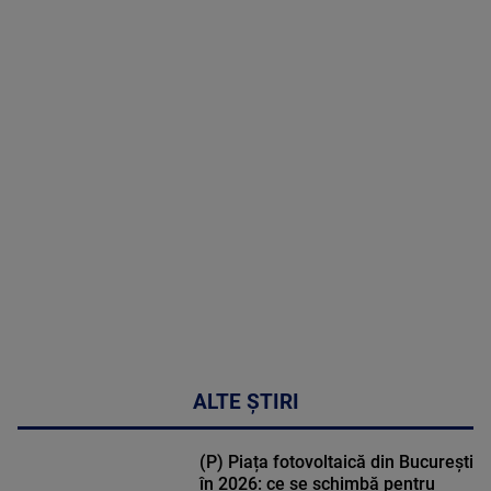
Grijă | Ediția
16 |
Telemedicina
in
cardiologie
MAI
MULTE
DETALII
34:04
ALTE ȘTIRI
(P) Piața fotovoltaică din București
în 2026: ce se schimbă pentru