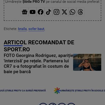
Urmărește
Știrile PRO TV
pe canalul de social media preferat:
Etichete:
braila
,
sofer baut
,
ARTICOL RECOMANDAT DE
SPORT.RO
FOTO Georgina Rodriguez, apariție
'interzisă' pe rețele. Partenera lui
CR7 s-a fotografiat în costum de
baie pe barcă
UGĂ ȘTIRILE PROTV CA SURSĂ PREFERATĂ
URMĂREȘTE ȘTIRILE PROTV ÎN GOOGLE 