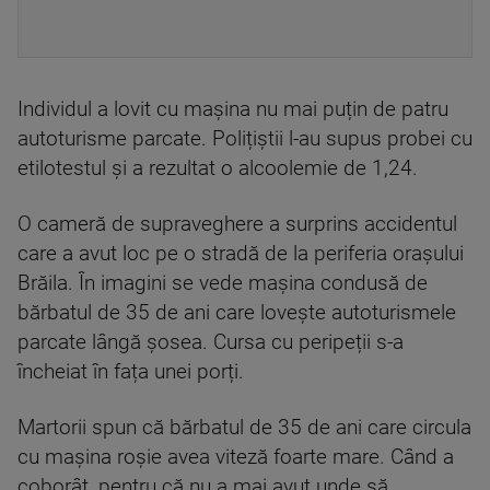
Individul a lovit cu mașina nu mai puțin de patru
autoturisme parcate. Polițiștii l-au supus probei cu
etilotestul și a rezultat o alcoolemie de 1,24.
O cameră de supraveghere a surprins accidentul
care a avut loc pe o stradă de la periferia orașului
Brăila. În imagini se vede mașina condusă de
bărbatul de 35 de ani care lovește autoturismele
parcate lângă șosea. Cursa cu peripeții s-a
încheiat în fața unei porți.
Martorii spun că bărbatul de 35 de ani care circula
cu mașina roșie avea viteză foarte mare. Când a
coborât, pentru că nu a mai avut unde să