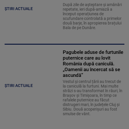
După zile de așteptare și amânări
ȘTIRI ACTUALE
repetate, ieri după-amiază a
început operațiunea de
scufundare controlată a primelor
două barje, în apropierea brațului
Bala de pe Dunăre.
Pagubele aduse de furtunile
puternice care au lovit
România după caniculă.
„Oamenii au încercat să se
ascundă”
Vestul și centrul țării au trecut de
ȘTIRI ACTUALE
la caniculă la furtuni. Mai multe
străzi s-au transformat în râuri, în
Brașov și Timișoara, în timp ce
rafalele puternice au făcut
distrugeri mari, în județele Cluj și
Sibiu. Două acoperișuri au fost
smulse de vânt.