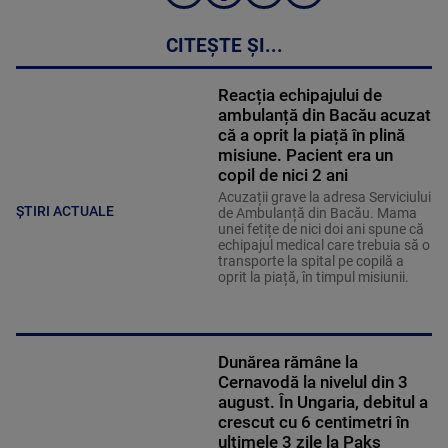
CITEȘTE ȘI...
Reacția echipajului de
ambulanță din Bacău acuzat
că a oprit la piață în plină
misiune. Pacient era un
copil de nici 2 ani
Acuzații grave la adresa Serviciului
ȘTIRI ACTUALE
de Ambulanță din Bacău. Mama
unei fetițe de nici doi ani spune că
echipajul medical care trebuia să o
transporte la spital pe copilă a
oprit la piață, în timpul misiunii.
Dunărea rămâne la
Cernavodă la nivelul din 3
august. În Ungaria, debitul a
crescut cu 6 centimetri în
ultimele 3 zile la Paks