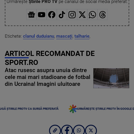
Urmărește
Știrile PRO TV
pe canalul de social media preferat:
Etichete:
clanul duduianu
,
mascați
,
talharie
,
ARTICOL RECOMANDAT DE
SPORT.RO
Atac rusesc asupra unuia dintre
cele mai mari stadioane de fotbal
din Ucraina! Imagini uluitoare
UGĂ ȘTIRILE PROTV CA SURSĂ PREFERATĂ
URMĂREȘTE ȘTIRILE PROTV ÎN GOOGLE 