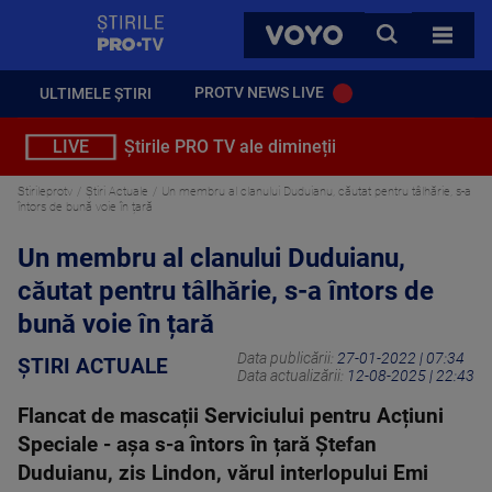
StirilePROTV
CAUTA
VOYO
TOATE 
PROTV NEWS LIVE
ULTIMELE ȘTIRI
LIVE
Știrile PRO TV ale dimineții
Stirileprotv
Știri Actuale
Un membru al clanului Duduianu, căutat pentru tâlhărie, s-a
întors de bună voie în țară
Un membru al clanului Duduianu,
căutat pentru tâlhărie, s-a întors de
bună voie în țară
Data publicării:
27-01-2022 | 07:34
ȘTIRI ACTUALE
Data actualizării:
12-08-2025 | 22:43
Flancat de mascații Serviciului pentru Acțiuni
Speciale - așa s-a întors în țară Ștefan
Duduianu, zis Lindon, vărul interlopului Emi