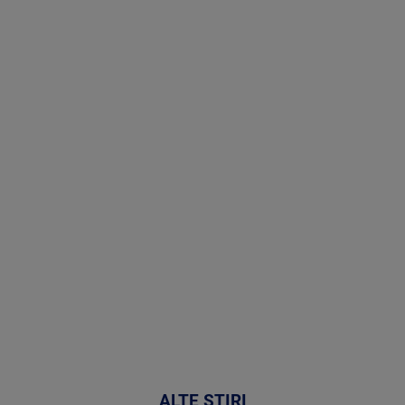
Stirile PRO
TV # 19.00 -
07 August
2026
MAI
MULTE
DETALII
48:24
ALTE ȘTIRI