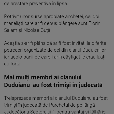
de arestare preventivă în lipsă.
Potrivit unor surse apropiate anchetei, cei doi
maneliști care ar fi depus plângere sunt Florin
Salam și Nicolae Guță.
Aceștia s-ar fi plâns că ar fi fost invitați la diferite
petreceri organizate de cei din clanul Duduienilor,
iar acolo banii pe care i-ar fi câștigat le erau luați
cu forța.
Mai mulți membri ai clanului
Duduianu au fost trimişi în judecată
Treisprezece membri ai clanului Duduianu au fost
trimişi în judecată de Parchetul de pe lângă
Judecătoria Sectorului 1 pentru şantaj şi tâlhărie,