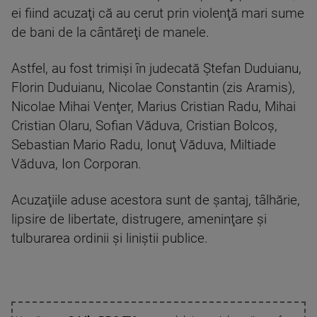
ei fiind acuzaţi că au cerut prin violenţă mari sume
de bani de la cântăreţi de manele.
Astfel, au fost trimişi în judecată Ştefan Duduianu,
Florin Duduianu, Nicolae Constantin (zis Aramis),
Nicolae Mihai Venţer, Marius Cristian Radu, Mihai
Cristian Olaru, Sofian Văduva, Cristian Bolcoş,
Sebastian Mario Radu, Ionuţ Văduva, Miltiade
Văduva, Ion Corporan.
Acuzaţiile aduse acestora sunt de şantaj, tâlhărie,
lipsire de libertate, distrugere, ameninţare şi
tulburarea ordinii şi liniştii publice.