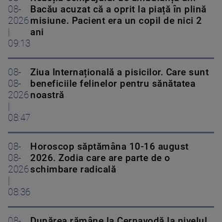
08-
Bacău acuzat că a oprit la piață în plină
2026
misiune. Pacient era un copil de nici 2
|
ani
09:13
08-
Ziua Internațională a pisicilor. Care sunt
08-
beneficiile felinelor pentru sănătatea
2026
noastră
|
08:47
08-
Horoscop săptămâna 10-16 august
08-
2026. Zodia care are parte de o
2026
schimbare radicală
|
08:36
08-
Dunărea rămâne la Cernavodă la nivelul