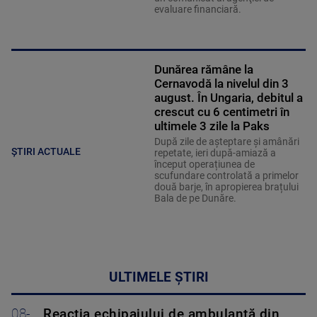
evaluare financiară.
Dunărea rămâne la
Cernavodă la nivelul din 3
august. În Ungaria, debitul a
crescut cu 6 centimetri în
ultimele 3 zile la Paks
După zile de așteptare și amânări
ȘTIRI ACTUALE
repetate, ieri după-amiază a
început operațiunea de
scufundare controlată a primelor
două barje, în apropierea brațului
Bala de pe Dunăre.
ULTIMELE ȘTIRI
08-
Reacția echipajului de ambulanță din