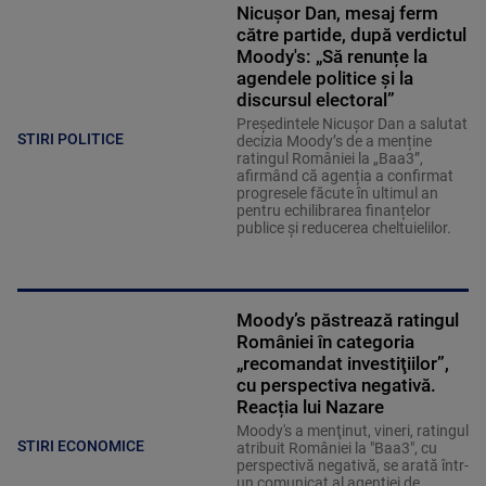
Nicușor Dan, mesaj ferm
către partide, după verdictul
Moody's: „Să renunțe la
agendele politice şi la
discursul electoral”
Președintele Nicușor Dan a salutat
STIRI POLITICE
decizia Moody’s de a menține
ratingul României la „Baa3”,
afirmând că agenția a confirmat
progresele făcute în ultimul an
pentru echilibrarea finanțelor
publice și reducerea cheltuielilor.
Moody’s păstrează ratingul
României în categoria
„recomandat investiţiilor”,
cu perspectiva negativă.
Reacția lui Nazare
Moody's a menţinut, vineri, ratingul
STIRI ECONOMICE
atribuit României la "Baa3", cu
perspectivă negativă, se arată într-
un comunicat al agenţiei de