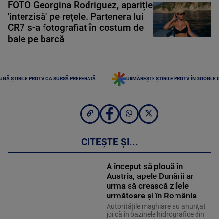
FOTO Georgina Rodriguez, apariție
'interzisă' pe rețele. Partenera lui
CR7 s-a fotografiat în costum de
baie pe barcă
UGĂ ȘTIRILE PROTV CA SURSĂ PREFERATĂ
URMĂREȘTE ȘTIRILE PROTV ÎN GOOGLE 
CITEȘTE ȘI...
A început să plouă în
Austria, apele Dunării ar
urma să crească zilele
următoare și în România
Autoritățile maghiare au anunțat
joi că în bazinele hidrografice din