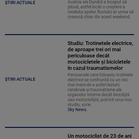
Austria ale Dunării a început să
ȘTIRI ACTUALE
plouă, astfel încât o creștere a
nivelului apelor fluviului ar urma să
crească chiar din acest weekend.
Studiu: Trotinetele electrice,
de aproape trei ori mai
periculoase decât
motocicletele și bicicletele
în cazul traumatismelor
Persoanele care folosesc trotinete
ȘTIRI ACTUALE
electrice se confruntă cu un risc
mai mare de a suferi leziuni
cerebrale și traumatisme ale
organelor interne decât bicicliștii
sau motocicliștii, potrivit unui nou
studiu, scrie
Sky News.
Un motociclist de 23 de ani