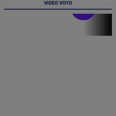
VIDEO VOYO
Stirile PRO TV
Stirile PRO
TV # 19.00 -
06 August
2026
MAI
MULTE
DETALII