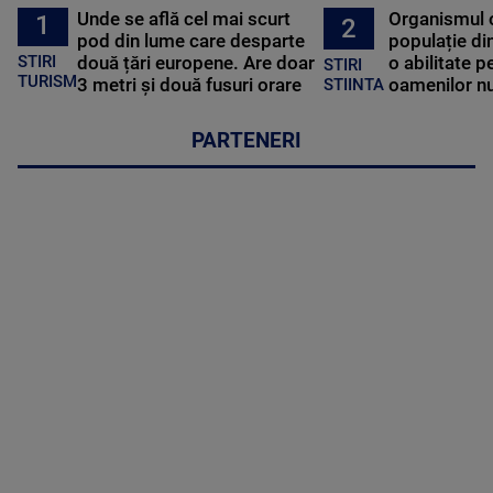
Unde se află cel mai scurt
Organismul 
1
2
pod din lume care desparte
populație di
STIRI
două țări europene. Are doar
o abilitate p
STIRI
TURISM
3 metri și două fusuri orare
oamenilor nu
STIINTA
PARTENERI