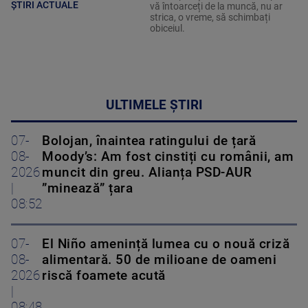
ȘTIRI ACTUALE
vă întoarceți de la muncă, nu ar
strica, o vreme, să schimbați
obiceiul.
ULTIMELE ȘTIRI
07-
Bolojan, înaintea ratingului de țară
08-
Moody’s: Am fost cinstiți cu românii, am
2026
muncit din greu. Alianța PSD-AUR
|
”minează” țara
08:52
07-
El Niño amenință lumea cu o nouă criză
08-
alimentară. 50 de milioane de oameni
2026
riscă foamete acută
|
08:48