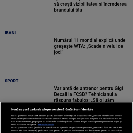
să crești vizibilitatea și încrederea
brandului tău
IBANI
Numărul 11 mondial explică unde
greșește WTA: „Scade nivelul de
joc!”
SPORT
Variantă de antrenor pentru Gigi
Becali la FCSB? Tehnicianul a
răspuns fabulos: „Să o luăm
sincer!”
Nouă ne pasă ca datele tale personale să rămână confidențiale
Noi și partenerii noștri
201
stocăm și/sau accesăm informații pe dispozitivul dvs., precum identificatorii cookie
unici pentru prelucrarea datelor cu caracter personal. Puteți accepta sau gestiona alegerile dvs. făcând clic mai jos
sau în orice moment, pe pagina cu politica de confidențialitate. Aceste alegeri vor fi raportate partenerilor noștri și
nu vă vor afecta navigarea.
Mai multe detalii
Noi si partenerii nostri (retelele de socializare si agentiile de publicitate partenere, precum si furnizorii nostri de
SPORT
servicii de date analitice) prelucram date pentru a permite website-ului sa functioneze, pentru a personaliza