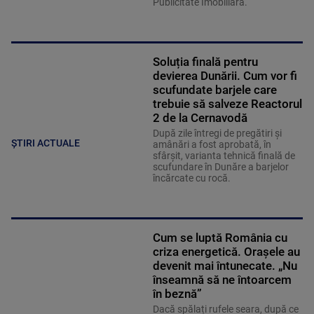
Publicitate Imobiliară.
Soluția finală pentru
devierea Dunării. Cum vor fi
scufundate barjele care
trebuie să salveze Reactorul
2 de la Cernavodă
După zile întregi de pregătiri și
ȘTIRI ACTUALE
amânări a fost aprobată, în
sfârșit, varianta tehnică finală de
scufundare în Dunăre a barjelor
încărcate cu rocă.
Cum se luptă România cu
criza energetică. Orașele au
devenit mai întunecate. „Nu
înseamnă să ne întoarcem
în beznă”
Dacă spălați rufele seara, după ce