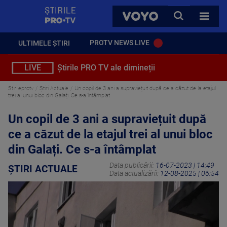
StirilePROTV
CAUTA
VOYO
TOATE 
PROTV NEWS LIVE
ULTIMELE ȘTIRI
LIVE
Știrile PRO TV ale dimineții
Stirileprotv
Știri Actuale
Un copil de 3 ani a supraviețuit după ce a căzut de la etajul
trei al unui bloc din Galați. Ce s-a întâmplat
Un copil de 3 ani a supraviețuit după
ce a căzut de la etajul trei al unui bloc
din Galați. Ce s-a întâmplat
Data publicării:
16-07-2023 | 14:49
ȘTIRI ACTUALE
Data actualizării:
12-08-2025 | 06:54