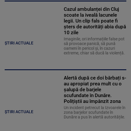
Cazul ambulanței din Cluj
scoate la iveală lacunele
legii. Un clip fals poate fi
șters de autorități abia după
10 zile
Imaginile, ori informațiile false pot
ȘTIRI ACTUALE
să provoace panică, să pună
oameni în pericol și, în cazuri
extreme, chiar să ducă la violență.
Alertă după ce doi bărbați s-
au apropiat prea mult cu o
șalupă de barjele
scufundate în Dunăre.
Polițiștii au împânzit zona
Un incident petrecut la Izvoarele în
ȘTIRI ACTUALE
zona barjelor scufundate în
Dunăre a pus în alertă autoritățile.