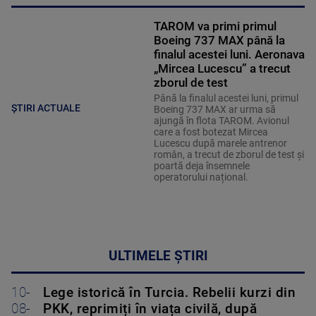
TAROM va primi primul
Boeing 737 MAX până la
finalul acestei luni. Aeronava
„Mircea Lucescu” a trecut
zborul de test
Până la finalul acestei luni, primul
ȘTIRI ACTUALE
Boeing 737 MAX ar urma să
ajungă în flota TAROM. Avionul
care a fost botezat Mircea
Lucescu după marele antrenor
român, a trecut de zborul de test și
poartă deja însemnele
operatorului național.
ULTIMELE ȘTIRI
10-
Lege istorică în Turcia. Rebelii kurzi din
08-
PKK, reprimiți în viața civilă, după