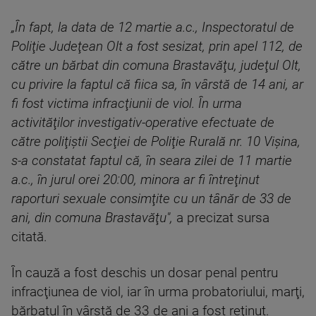
„În fapt, la data de 12 martie a.c., Inspectoratul de
Poliţie Judeţean Olt a fost sesizat, prin apel 112, de
către un bărbat din comuna Brastavăţu, judeţul Olt,
cu privire la faptul că fiica sa, în vârstă de 14 ani, ar
fi fost victima infracţiunii de viol. În urma
activităţilor investigativ-operative efectuate de
către poliţiştii Secţiei de Poliţie Rurală nr. 10 Vişina,
s-a constatat faptul că, în seara zilei de 11 martie
a.c., în jurul orei 20:00, minora ar fi întreţinut
raporturi sexuale consimţite cu un tânăr de 33 de
ani, din comuna Brastavăţu",
a precizat sursa
citată.
În cauză a fost deschis un dosar penal pentru
infracţiunea de viol, iar în urma probatoriului, marţi,
bărbatul în vârstă de 33 de ani a fost reţinut.