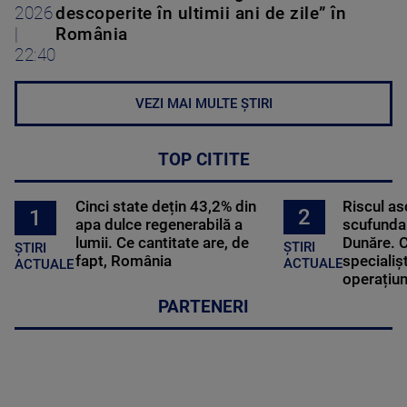
2026
descoperite în ultimii ani de zile” în
|
România
22:40
VEZI MAI MULTE ȘTIRI
TOP CITITE
Cinci state dețin 43,2% din
Riscul a
2
1
apa dulce regenerabilă a
scufundar
lumii. Ce cantitate are, de
Dunăre. C
ȘTIRI
ȘTIRI
fapt, România
specialișt
ACTUALE
ACTUALE
operațiun
PARTENERI