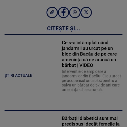
CITEȘTE ȘI...
Ce s-a întâmplat când
jandarmii au urcat pe un
bloc din Bacău de pe care
amenința că se aruncă un
bărbat | VIDEO
Intervenție de amploare a
ȘTIRI ACTUALE
jandarmilor din Bacău. Ei au urcat
pe acoperișul unui bloc pentru a
salva un bărbat de 57 de ani care
amenința că se aruncă.
Bărbaţii diabetici sunt mai
predispuşi decât femeile la