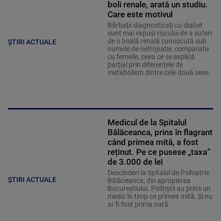
boli renale, arată un studiu.
Care este motivul
Bărbaţii diagnosticaţi cu diabet
sunt mai expuşi riscului de a suferi
de o boală renală cunoscută sub
ȘTIRI ACTUALE
numele de nefropatie, comparativ
cu femeile, ceea ce se explică
parţial prin diferenţele de
metabolism dintre cele două sexe.
Medicul de la Spitalul
Bălăceanca, prins în flagrant
când primea mită, a fost
reținut. Pe ce pusese „taxa”
de 3.000 de lei
Descinderi la Spitalul de Psihiatrie
ȘTIRI ACTUALE
Bălăceanca, din apropierea
Bucureștiului. Polițiștii au prins un
medic în timp ce primea mită. Și nu
ar fi fost prima oară.