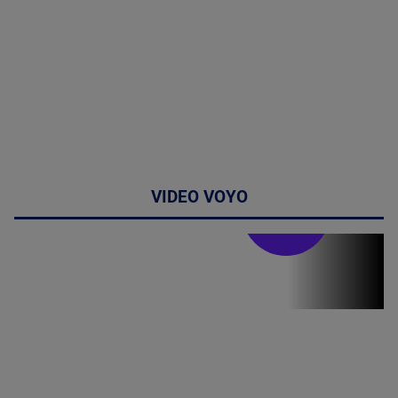
VIDEO VOYO
Stirile PRO TV
Stirile PRO