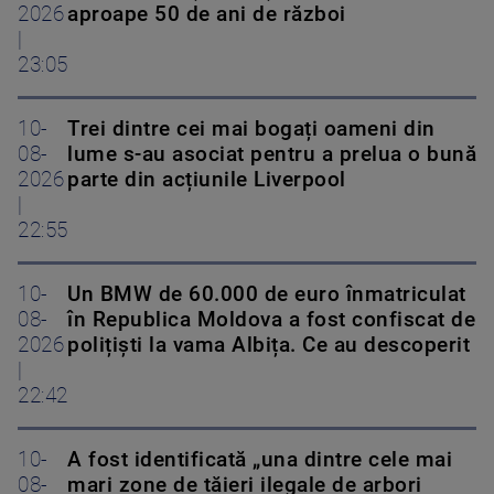
2026
aproape 50 de ani de război
|
23:05
10-
Trei dintre cei mai bogați oameni din
08-
lume s-au asociat pentru a prelua o bună
2026
parte din acțiunile Liverpool
|
22:55
10-
Un BMW de 60.000 de euro înmatriculat
08-
în Republica Moldova a fost confiscat de
2026
polițiști la vama Albița. Ce au descoperit
|
22:42
10-
A fost identificată „una dintre cele mai
08-
mari zone de tăieri ilegale de arbori