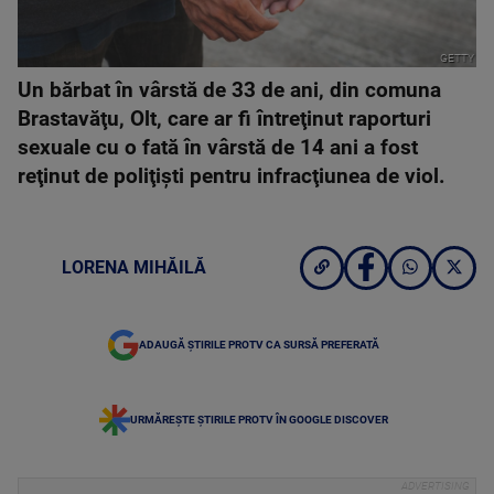
GETTY
Un bărbat în vârstă de 33 de ani, din comuna
Brastavăţu, Olt, care ar fi întreţinut raporturi
sexuale cu o fată în vârstă de 14 ani a fost
reţinut de poliţişti pentru infracţiunea de viol.
LORENA MIHĂILĂ
ADAUGĂ ȘTIRILE PROTV CA SURSĂ PREFERATĂ
URMĂREȘTE ȘTIRILE PROTV ÎN GOOGLE DISCOVER