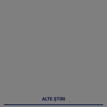
TV # 19.00 -
10 August
2026
MAI
MULTE
DETALII
46:08
ALTE ȘTIRI