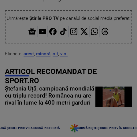
Urmărește
Știrile PRO TV
pe canalul de social media preferat:
Etichete:
arest
,
minoră
,
olt
,
viol
,
ARTICOL RECOMANDAT DE
SPORT.RO
Ștefania Uță, campioană mondială
cu triplu record! Românca nu are
rival în lume la 400 metri garduri
UGĂ ȘTIRILE PROTV CA SURSĂ PREFERATĂ
URMĂREȘTE ȘTIRILE PROTV ÎN GOOGLE 