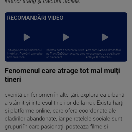
inferior stâng și fractură facială.
RECOMANDĂRI VIDEO
„Situația e critică în domeniul
Bărbatul care a desenat o inimă
Aeroportul Arad a rămas fără
imobiliar”. Românii cu credite
pe Transfăgărășan ar putea crea
kerosen pentru o cursă spre
aprobate riscă ...
un precedent. ...
Antalya. O cisternă cu ...
Fenomenul care atrage tot mai mulți
tineri
evenită un fenomen în alte țări, explorarea urbană
a stârnit și interesul tinerilor de la noi. Există hărți
și platforme online, care oferă coordonate ale
clădirilor abandonate, iar pe retelele sociale sunt
grupuri în care pasionații postează filme si