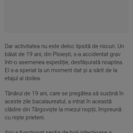
Dar activitatea nu este deloc lipsită de riscuri. Un
băiat de 19 ani, din Ploiești, s-a accidentat grav
într-o asemenea expediție, desfășurată noaptea.
El s-a speriat la un moment dat și a sărit de la
etajul al doilea.
Tânărul de 19 ani, care se pregătea să susțină în
aceste zile bacalaureatul, a intrat în această
clădire din Târgoviște la miezul nopții, împreună
cu niște prieteni.
Aici a funcționat secția de boli infecțioase a