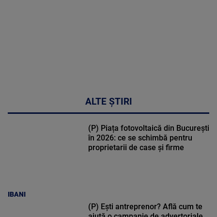
47:43
ALTE ȘTIRI
(P) Piața fotovoltaică din București
în 2026: ce se schimbă pentru
proprietarii de case și firme
IBANI
(P) Ești antreprenor? Află cum te
ajută o campanie de advertoriale