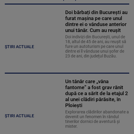
Doi bărbați din București au
furat mașina pe care unul
dintre ei o vânduse anterior
unui tânăr. Cum au reușit
Doi indivizi din București, unul de
18, altul de 45 de ani, au reușit să
fure un autoturism pe care unul
ȘTIRI ACTUALE
dintre ei îl vânduse unui șofer de
23 de ani, din județul Buzău.
Un tânăr care „vâna
fantome” a fost grav rănit
după ce a sărit de la etajul 2
al unei clădiri părăsite, în
Ploiești
Explorarea clădirilor abandonate a
ȘTIRI ACTUALE
devenit un fenomen în rândul
tinerilor dornici de aventură și
mister.