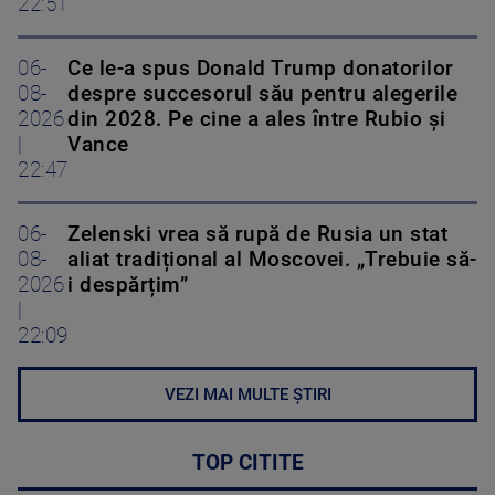
22:51
06-
Ce le-a spus Donald Trump donatorilor
08-
despre succesorul său pentru alegerile
2026
din 2028. Pe cine a ales între Rubio și
|
Vance
22:47
06-
Zelenski vrea să rupă de Rusia un stat
08-
aliat tradițional al Moscovei. „Trebuie să-
2026
i despărțim”
|
22:09
VEZI MAI MULTE ȘTIRI
TOP CITITE