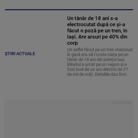
Un tânăr de 18 ani s-a
electrocutat după ce și-a
făcut o poză pe un tren, în
Iași. Are arsuri pe 40% din
corp
Un selfie făcut pe un tren staționat
ȘTIRI ACTUALE
în gară era să-l coste viața pe un
tânăr de 18 ani din județul Iași.
Băiatul a urcat pe un vagon și a
fost lovit de un arc electric de 27
de mii de volți. Detaliile dau fiori.