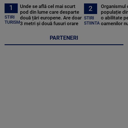
Unde se află cel mai scurt
Organismul 
1
2
pod din lume care desparte
populație di
STIRI
două țări europene. Are doar
o abilitate p
STIRI
TURISM
3 metri și două fusuri orare
oamenilor nu
STIINTA
PARTENERI