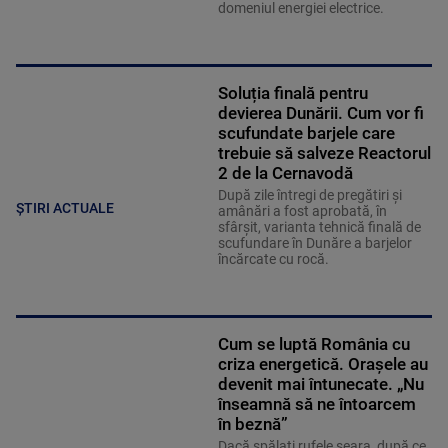
domeniul energiei electrice.
Soluția finală pentru
devierea Dunării. Cum vor fi
scufundate barjele care
trebuie să salveze Reactorul
2 de la Cernavodă
După zile întregi de pregătiri și
ȘTIRI ACTUALE
amânări a fost aprobată, în
sfârșit, varianta tehnică finală de
scufundare în Dunăre a barjelor
încărcate cu rocă.
Cum se luptă România cu
criza energetică. Orașele au
devenit mai întunecate. „Nu
înseamnă să ne întoarcem
în beznă”
Dacă spălați rufele seara, după ce