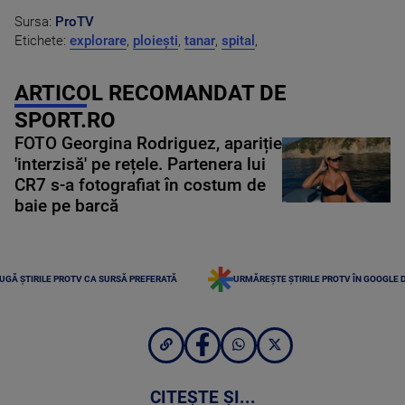
Sursa:
ProTV
Etichete:
explorare
,
ploiești
,
tanar
,
spital
,
ARTICOL RECOMANDAT DE
SPORT.RO
FOTO Georgina Rodriguez, apariție
'interzisă' pe rețele. Partenera lui
CR7 s-a fotografiat în costum de
baie pe barcă
UGĂ ȘTIRILE PROTV CA SURSĂ PREFERATĂ
URMĂREȘTE ȘTIRILE PROTV ÎN GOOGLE 
CITEȘTE ȘI...