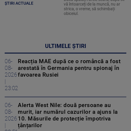
ȘTIRI ACTUALE
vă întoarceți de la muncă, nu ar
strica, o vreme, să schimbați
obiceiul.
ULTIMELE ȘTIRI
06-
Reacția MAE după ce o româncă a fost
08-
arestată în Germania pentru spionaj în
2026
favoarea Rusiei
|
23:02
06-
Alerta West Nile: două persoane au
08-
murit, iar numărul cazurilor a ajuns la
2026
10. Măsurile de protecție împotriva
|
țânțarilor