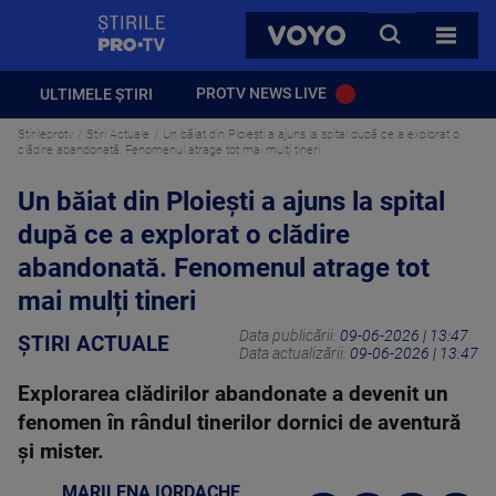
StirilePROTV
CAUTA
VOYO
TOATE 
PROTV NEWS LIVE
ULTIMELE ȘTIRI
Stirileprotv
Știri Actuale
Un băiat din Ploiești a ajuns la spital după ce a explorat o
clădire abandonată. Fenomenul atrage tot mai mulți tineri
Un băiat din Ploiești a ajuns la spital
după ce a explorat o clădire
abandonată. Fenomenul atrage tot
mai mulți tineri
Data publicării:
09-06-2026 | 13:47
ȘTIRI ACTUALE
Data actualizării:
09-06-2026 | 13:47
Explorarea clădirilor abandonate a devenit un
fenomen în rândul tinerilor dornici de aventură
și mister.
MARILENA IORDACHE