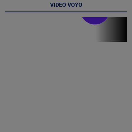
VIDEO VOYO
Stirile PRO TV
Stirile PRO
TV # 19.00 -
06 August
2026
MAI
MULTE
DETALII