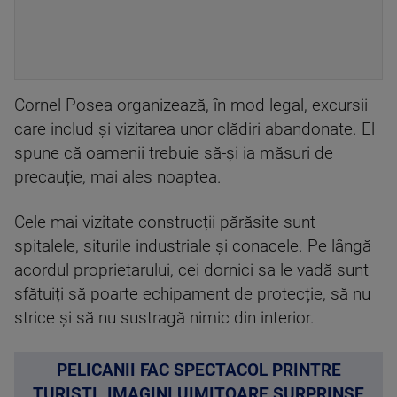
Cornel Posea organizează, în mod legal, excursii
care includ și vizitarea unor clădiri abandonate. El
spune că oamenii trebuie să-și ia măsuri de
precauție, mai ales noaptea.
Cele mai vizitate construcții părăsite sunt
spitalele, siturile industriale și conacele. Pe lângă
acordul proprietarului, cei dornici sa le vadă sunt
sfătuiți să poarte echipament de protecție, să nu
strice și să nu sustragă nimic din interior.
PELICANII FAC SPECTACOL PRINTRE
TURIȘTI. IMAGINI UIMITOARE SURPRINSE