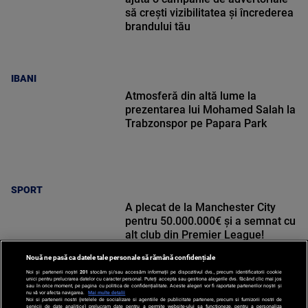
să crești vizibilitatea și încrederea
brandului tău
IBANI
Atmosferă din altă lume la
prezentarea lui Mohamed Salah la
Trabzonspor pe Papara Park
SPORT
A plecat de la Manchester City
pentru 50.000.000€ și a semnat cu
alt club din Premier League!
Nouă ne pasă ca datele tale personale să rămână confidențiale
Noi și partenerii noștri
201
stocăm și/sau accesăm informații pe dispozitivul dvs., precum identificatorii cookie
unici pentru prelucrarea datelor cu caracter personal. Puteți accepta sau gestiona alegerile dvs. făcând clic mai jos
sau în orice moment, pe pagina cu politica de confidențialitate. Aceste alegeri vor fi raportate partenerilor noștri și
nu vă vor afecta navigarea.
Mai multe detalii
SPORT
Noi si partenerii nostri (retelele de socializare si agentiile de publicitate partenere, precum si furnizorii nostri de
servicii de date analitice) prelucram date pentru a permite website-ului sa functioneze, pentru a personaliza