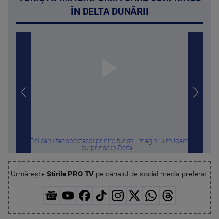
ÎN DELTA DUNĂRII
Pelicanii fac spectacol printre turiști. Imagini uimitoare
Imagi
surprinse în Delta ...
Urmărește
Știrile PRO TV
pe canalul de social media preferat: