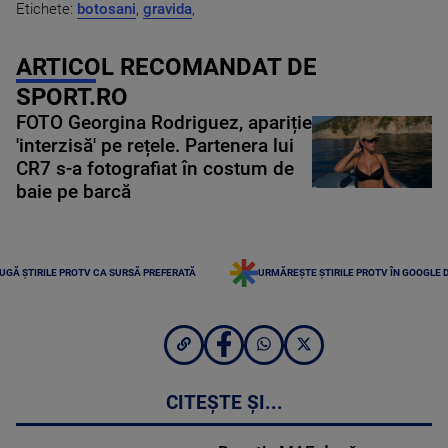
Etichete:
botosani
,
gravida
,
ARTICOL RECOMANDAT DE
SPORT.RO
FOTO Georgina Rodriguez, apariție
'interzisă' pe rețele. Partenera lui
CR7 s-a fotografiat în costum de
baie pe barcă
UGĂ ȘTIRILE PROTV CA SURSĂ PREFERATĂ
URMĂREȘTE ȘTIRILE PROTV ÎN GOOGLE 
CITEȘTE ȘI...