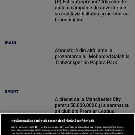
(P) Ești antreprenor? Află cum te
ajută o campanie de advertoriale
să crești vizibilitatea și încrederea
brandului tău
IBANI
Atmosferă din altă lume la
prezentarea lui Mohamed Salah la
Trabzonspor pe Papara Park
SPORT
A plecat de la Manchester City
pentru 50.000.000€ și a semnat cu
alt club din Premier League!
Nouă ne pasă ca datele tale personale să rămână confidențiale
Noi și partenerii noștri
201
stocăm și/sau accesăm informații pe dispozitivul dvs., precum identificatorii cookie
unici pentru prelucrarea datelor cu caracter personal. Puteți accepta sau gestiona alegerile dvs. făcând clic mai jos
sau în orice moment, pe pagina cu politica de confidențialitate. Aceste alegeri vor fi raportate partenerilor noștri și