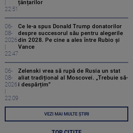
|
țânțarilor
22:51
06-
Ce le-a spus Donald Trump donatorilor
08-
despre succesorul său pentru alegerile
2026
din 2028. Pe cine a ales între Rubio și
|
Vance
22:47
06-
Zelenski vrea să rupă de Rusia un stat
08-
aliat tradițional al Moscovei. „Trebuie să-
2026
i despărțim”
|
22:09
VEZI MAI MULTE ȘTIRI
TOP CITITE