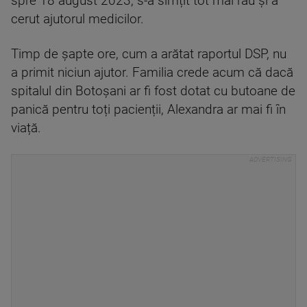
spre 18 august 2023, s-a simțit tot mai rău și a
cerut ajutorul medicilor.
Timp de șapte ore, cum a arătat raportul DSP, nu
a primit niciun ajutor. Familia crede acum că dacă
spitalul din Botoșani ar fi fost dotat cu butoane de
panică pentru toți pacienții, Alexandra ar mai fi în
viață.