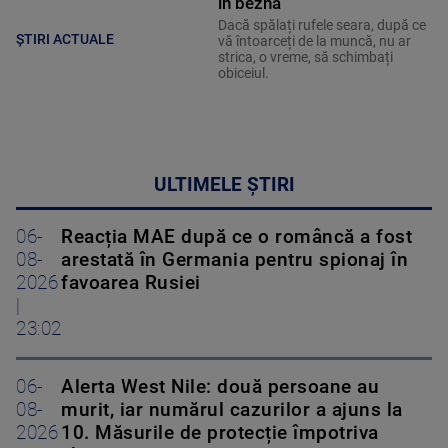
în beznă”
Dacă spălați rufele seara, după ce
ȘTIRI ACTUALE
vă întoarceți de la muncă, nu ar
strica, o vreme, să schimbați
obiceiul.
ULTIMELE ȘTIRI
06-
Reacția MAE după ce o româncă a fost
08-
arestată în Germania pentru spionaj în
2026
favoarea Rusiei
|
23:02
06-
Alerta West Nile: două persoane au
08-
murit, iar numărul cazurilor a ajuns la
2026
10. Măsurile de protecție împotriva