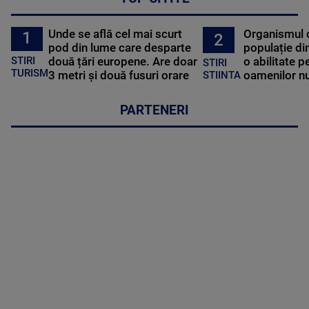
Unde se află cel mai scurt
Organismul 
1
2
pod din lume care desparte
populație di
STIRI
două țări europene. Are doar
o abilitate p
STIRI
TURISM
3 metri și două fusuri orare
oamenilor nu
STIINTA
PARTENERI