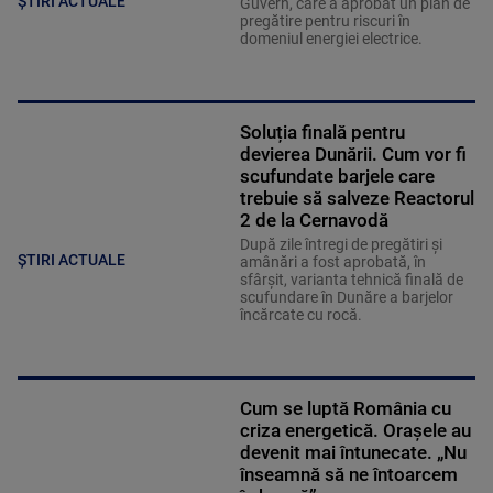
ȘTIRI ACTUALE
Guvern, care a aprobat un plan de
pregătire pentru riscuri în
domeniul energiei electrice.
Soluția finală pentru
devierea Dunării. Cum vor fi
scufundate barjele care
trebuie să salveze Reactorul
2 de la Cernavodă
După zile întregi de pregătiri și
ȘTIRI ACTUALE
amânări a fost aprobată, în
sfârșit, varianta tehnică finală de
scufundare în Dunăre a barjelor
încărcate cu rocă.
Cum se luptă România cu
criza energetică. Orașele au
devenit mai întunecate. „Nu
înseamnă să ne întoarcem