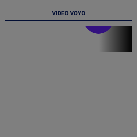
VIDEO VOYO
Stirile PRO TV
Stirile PRO
TV # 19.00 -
06 August
2026
MAI
MULTE
DETALII