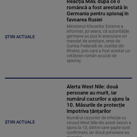
Reacția MAE după ce o
româncă a fost arestată în
Germania pentru spionaj în
favoarea Rusiei
Ministerul Afacerilor Externe a
informat, joi seara, că autorităţile
germane au pus în executare un
ȘTIRI ACTUALE
mandat de arestare, emis de
Curtea Federală de Justiţie din
Rheine, prin care a fost arestat un
cetăţean român acuzat de
spionaj.
Alerta West Nile: două
persoane au murit, iar
numărul cazurilor a ajuns la
10. Măsurile de protecție
împotriva țânțarilor
Numărul cazurilor de infecție cu
ȘTIRI ACTUALE
virusul West Nile din acest sezon a
ajuns la 10, dintre care șapte sunt
confirmate, iar două persoane au