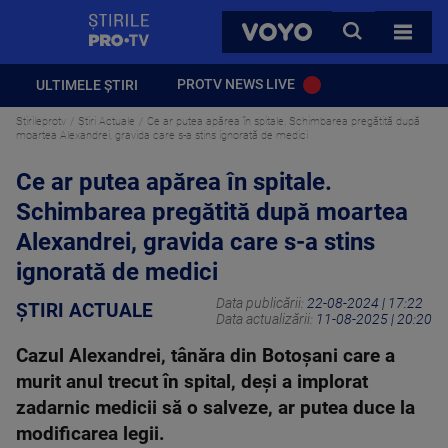
StirilePROTV
CAUTA
VOYO
TOATE 
PROTV NEWS LIVE
ULTIMELE ȘTIRI
Stirileprotv
Știri Actuale
Ce ar putea apărea în spitale. Schimbarea pregătită după
moartea Alexandrei, gravida care s-a stins ignorată de medici
Ce ar putea apărea în spitale.
Schimbarea pregătită după moartea
Alexandrei, gravida care s-a stins
ignorată de medici
Data publicării:
22-08-2024 | 17:22
ȘTIRI ACTUALE
Data actualizării:
11-08-2025 | 20:20
Cazul Alexandrei, tânăra din Botoșani care a
murit anul trecut în spital, deși a implorat
zadarnic medicii să o salveze, ar putea duce la
modificarea legii.