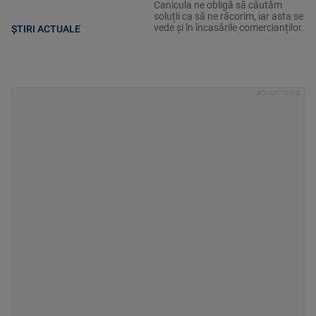
Canicula ne obligă să căutăm
soluții ca să ne răcorim, iar asta se
vede și în încasările comercianților.
ȘTIRI ACTUALE