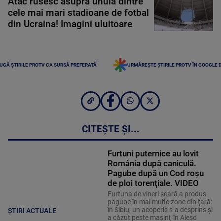
Atac rusesc asupra unuia dintre
cele mai mari stadioane de fotbal
din Ucraina! Imagini uluitoare
UGĂ ȘTIRILE PROTV CA SURSĂ PREFERATĂ
URMĂREȘTE ȘTIRILE PROTV ÎN GOOGLE 
CITEȘTE ȘI...
Furtuni puternice au lovit
România după caniculă.
Pagube după un Cod roşu
de ploi torenţiale. VIDEO
Furtuna de vineri seară a produs
pagube în mai multe zone din ţară:
în Sibiu, un acoperiş s-a desprins și
ȘTIRI ACTUALE
a căzut peste maşini, în Aleşd