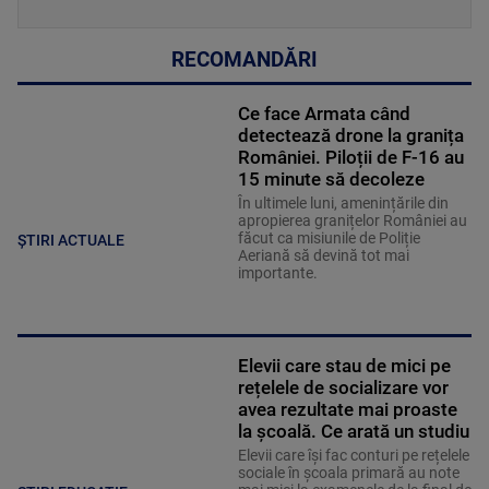
RECOMANDĂRI
Ce face Armata când
detectează drone la granița
României. Piloții de F-16 au
15 minute să decoleze
În ultimele luni, amenințările din
apropierea granițelor României au
făcut ca misiunile de Poliție
ȘTIRI ACTUALE
Aeriană să devină tot mai
importante.
Elevii care stau de mici pe
rețelele de socializare vor
avea rezultate mai proaste
la școală. Ce arată un studiu
Elevii care îşi fac conturi pe rețelele
sociale în școala primară au note