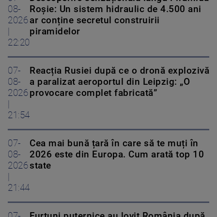
08-
Roșie: Un sistem hidraulic de 4.500 ani
2026
ar conține secretul construirii
|
piramidelor
22:20
07-
Reacția Rusiei după ce o dronă explozivă
08-
a paralizat aeroportul din Leipzig: „O
2026
provocare complet fabricată”
|
21:54
07-
Cea mai bună țară în care să te muți în
08-
2026 este din Europa. Cum arată top 10
2026
state
|
21:44
07-
Furtuni puternice au lovit România după