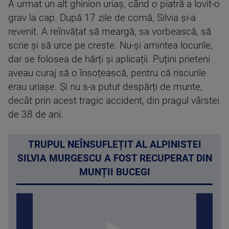
A urmat un alt ghinion uriaș, când o piatră a lovit-o
grav la cap. După 17 zile de comă, Silvia și-a
revenit. A reînvățat să meargă, sa vorbească, să
scrie și să urce pe creste. Nu-și amintea locurile,
dar se folosea de hărți și aplicații. Puțini prieteni
aveau curaj să o însoțească, pentru că riscurile
erau uriașe. Și nu s-a putut despărți de munte,
decât prin acest tragic accident, din pragul vârstei
de 38 de ani.
TRUPUL NEÎNSUFLEȚIT AL ALPINISTEI
SILVIA MURGESCU A FOST RECUPERAT DIN
MUNȚII BUCEGI