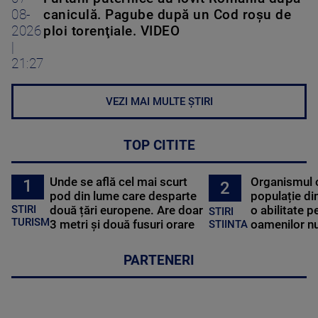
08-
caniculă. Pagube după un Cod roşu de
2026
ploi torenţiale. VIDEO
|
21:27
VEZI MAI MULTE ȘTIRI
TOP CITITE
Unde se află cel mai scurt
Organismul 
1
2
pod din lume care desparte
populație di
STIRI
două țări europene. Are doar
o abilitate p
STIRI
TURISM
3 metri și două fusuri orare
oamenilor nu
STIINTA
PARTENERI