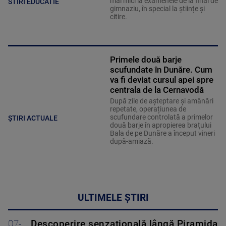
mai mici la examenele de la final de
STIRI EDUCATIE
gimnaziu, în special la științe și
citire.
Primele două barje
scufundate în Dunăre. Cum
va fi deviat cursul apei spre
centrala de la Cernavodă
După zile de așteptare și amânări
repetate, operațiunea de
scufundare controlată a primelor
ȘTIRI ACTUALE
două barje în apropierea brațului
Bala de pe Dunăre a început vineri
după-amiază.
ULTIMELE ȘTIRI
07-
Descoperire senzațională lângă Piramida