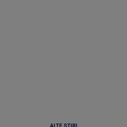
Stirile PRO
TV # 19.00 -
07 August
2026
MAI
MULTE
DETALII
48:24
ALTE ȘTIRI