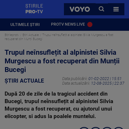
StirilePROTV
CAUTA
VOYO
TOATE 
PROTV NEWS LIVE
ULTIMELE ȘTIRI
Stirileprotv
Știri Actuale
Trupul neînsuflețit al alpinistei Silvia Murgescu a fost
recuperat din Munții Bucegi
Trupul neînsuflețit al alpinistei Silvia
Murgescu a fost recuperat din Munții
Bucegi
Data publicării:
01-02-2022 | 15:51
ȘTIRI ACTUALE
Data actualizării:
12-08-2025 | 22:37
După 20 de zile de la tragicul accident din
Bucegi, trupul neînsuflețit al alpinistei Silvia
Murgescu a fost recuperat, cu ajutorul unui
elicopter, si adus la poalele muntelui.