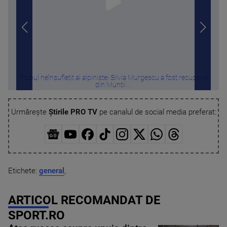
Trupul neînsuflețit al alpinistei Silvia Murgescu a fost recuperat
Furt
din Munții ...
Urmărește
Știrile PRO TV
pe canalul de social media preferat:
Etichete:
general
,
ARTICOL RECOMANDAT DE
SPORT.RO