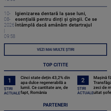
10-
Igienizarea dentară la șase luni,
08-
esențială pentru dinți și gingii. Ce se
2026
întâmplă dacă amânăm detartrajul
|
09:58
VEZI MAI MULTE ȘTIRI
TOP CITITE
Cinci state dețin 43,2% din
Mașină f
2
1
apa dulce regenerabilă a
Transfăgă
lumii. Ce cantitate are, de
zeci de m
ȘTIRI
ȘTIRI
fapt, România
uitat șof
ACTUALE
ACTUALE
PARTENERI