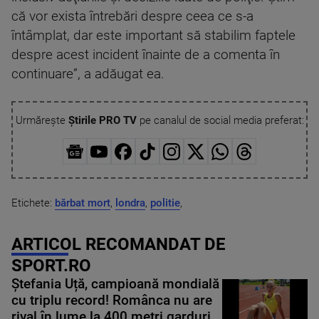
că vor exista întrebări despre ceea ce s-a
întâmplat, dar este important să stabilim faptele
despre acest incident înainte de a comenta în
continuare”, a adăugat ea.
Urmărește
Știrile PRO TV
pe canalul de social media preferat:
Etichete:
bărbat mort
,
londra
,
politie
,
ARTICOL RECOMANDAT DE
SPORT.RO
Ștefania Uță, campioană mondială
cu triplu record! Românca nu are
rival în lume la 400 metri garduri