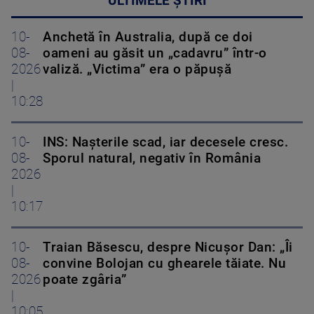
ULTIMELE ȘTIRI
10-
Anchetă în Australia, după ce doi
08-
oameni au găsit un „cadavru” într-o
2026
valiză. „Victima” era o păpușă
|
10:28
10-
INS: Nașterile scad, iar decesele cresc.
08-
Sporul natural, negativ în România
2026
|
10:17
10-
Traian Băsescu, despre Nicușor Dan: „Îi
08-
convine Bolojan cu ghearele tăiate. Nu
2026
poate zgâria”
|
10:05