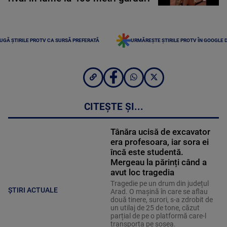
UGĂ ȘTIRILE PROTV CA SURSĂ PREFERATĂ
URMĂREȘTE ȘTIRILE PROTV ÎN GOOGLE 
CITEȘTE ȘI...
Tânăra ucisă de excavator
era profesoara, iar sora ei
încă este studentă.
Mergeau la părinți când a
avut loc tragedia
Tragedie pe un drum din județul
ȘTIRI ACTUALE
Arad. O mașină în care se aflau
două tinere, surori, s-a zdrobit de
un utilaj de 25 de tone, căzut
parțial de pe o platformă care-l
transporta pe șosea.