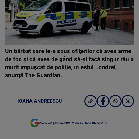
Un bărbat care le-a spus ofiţerilor că avea arme
de foc şi că avea de gând să-şi facă singur rău a
murit împuşcat de poliţie, în estul Londrei,
anunţă The Guardian.
IOANA ANDREESCU
ADAUGĂ ȘTIRILE PROTV CA SURSĂ PREFERATĂ