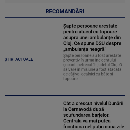
RECOMANDĂRI
Șapte persoane arestate
pentru atacul cu topoare
asupra unei ambulanțe din
Cluj. Ce spune DSU despre
„ambulanța neagră”
Șapte persoane au fost arestate
ȘTIRI ACTUALE
preventiv în urma incidentului
șocant, petrecut în județul Cluj. O
salvare în misiune a fost atacată
de câțiva localnici cu bâte și
topoare.
Cât a crescut nivelul Dunării
la Cernavodă după
scufundarea barjelor.
Centrala va mai putea
funcționa cel puțin nouă zile