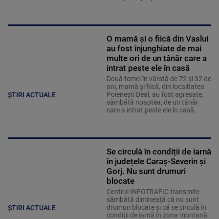
O mamă și o fiică din Vaslui
au fost înjunghiate de mai
multe ori de un tânăr care a
intrat peste ele în casă
Două femei în vârstă de 72 şi 32 de
ani, mamă şi fiică, din localitatea
Poieneşti Deal, au fost agresate,
ȘTIRI ACTUALE
sâmbătă noaptea, de un tânăr
care a intrat peste ele în casă.
Se circulă în condiții de iarnă
în județele Caraș-Severin și
Gorj. Nu sunt drumuri
blocate
Centrul INFOTRAFIC transmite
sâmbătă dimineaţă că nu sunt
drumuri blocate şi că se circulă în
ȘTIRI ACTUALE
condiţii de iarnă în zona montană