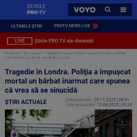
StirilePROTV
CAUTA
VOYO
TOATE 
PROTV NEWS LIVE
ULTIMELE ȘTIRI
LIVE
Știrile PRO TV ale dimineții
Stirileprotv
Știri Actuale
Tragedie în Londra. Poliţia a împuşcat mortal un bărbat
înarmat care spunea că vrea să se sinucidă
Tragedie în Londra. Poliţia a împuşcat
mortal un bărbat înarmat care spunea
că vrea să se sinucidă
Data publicării:
25-11-2023 | 08:31
ȘTIRI ACTUALE
Data actualizării:
12-08-2025 | 03:20