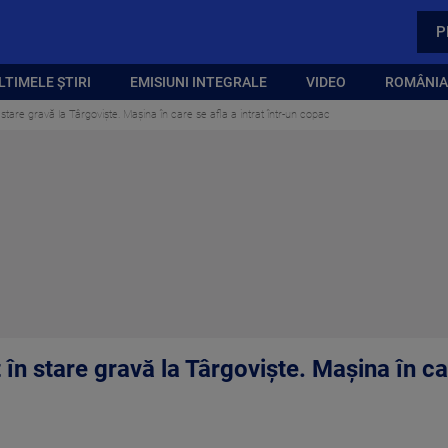
P
LTIMELE ȘTIRI
EMISIUNI INTEGRALE
VIDEO
ROMÂNIA,
 stare gravă la Târgoviște. Mașina în care se afla a intrat într-un copac
 în stare gravă la Târgoviște. Mașina în car