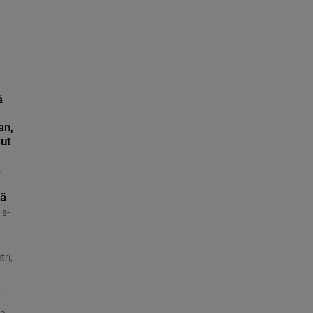
ă
an,
ut
.
că
 s-
tri,
.