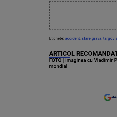
Etichete:
accident
,
stare grava
,
targovi
ARTICOL RECOMANDAT
FOTO | Imaginea cu Vladimir Put
mondial
ADA