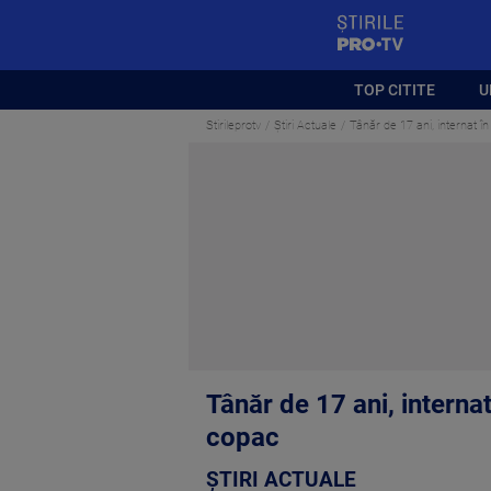
StirilePROTV
TOP CITITE
U
Stirileprotv
Știri Actuale
Tânăr de 17 ani, internat în
Tânăr de 17 ani, internat
copac
ȘTIRI ACTUALE