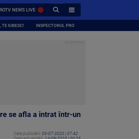
CAUTA
ROTV NEWS LIVE
TOATE CATEGORIILE
 TE IUBESC!
INSPECTORUL PRO
e se afla a intrat într-un
Data publicării:
05-07-2020 | 07:42
Data actualizării:
14-08-2025 | 00:25