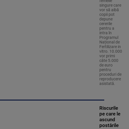
femeile
singure care
vor să aibă
copii pot
depune
cererile
pentru a
intra în
Programul
Național de
Fertilizare in
vitro. 10.000
vor primi
câte 5.000
de euro
pentru
proceduri de
reproducere
asistată.
Riscurile
pe care le
ascund
postările