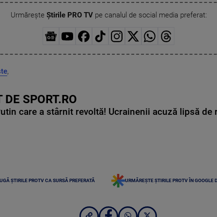
Urmărește
Știrile PRO TV
pe canalul de social media preferat:
ste
,
 DE SPORT.RO
in care a stârnit revoltă! Ucrainenii acuză lipsă de r
UGĂ ȘTIRILE PROTV CA SURSĂ PREFERATĂ
URMĂREȘTE ȘTIRILE PROTV ÎN GOOGLE 