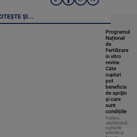
CITEȘTE ȘI...
Programul
Național
de
Fertilizare
in vitro
revine.
Câte
cupluri
pot
beneficia
de sprijin
și care
sunt
condițiile
Peste o
săptămână
cuplurile
infertile și