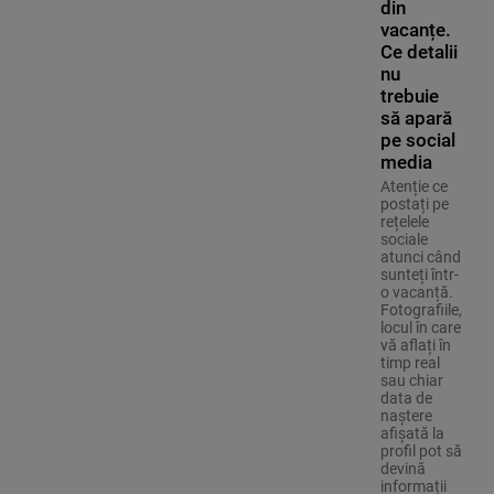
din
vacanțe.
Ce detalii
nu
trebuie
să apară
pe social
media
Atenție ce
postați pe
rețelele
sociale
atunci când
sunteți într-
o vacanță.
Fotografiile,
locul în care
vă aflați în
timp real
sau chiar
data de
naștere
afișată la
profil pot să
devină
informații