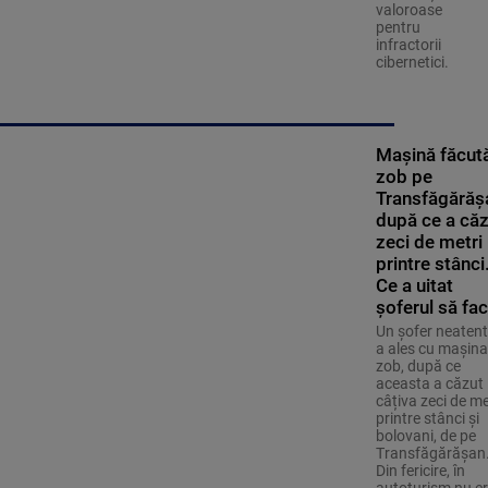
valoroase
pentru
infractorii
cibernetici.
Mașină făcut
zob pe
Transfăgărăș
după ce a căz
zeci de metri
printre stânci
Ce a uitat
șoferul să fa
Un șofer neatent
a ales cu mașina
zob, după ce
aceasta a căzut
câțiva zeci de me
printre stânci și
bolovani, de pe
Transfăgărășan
Din fericire, în