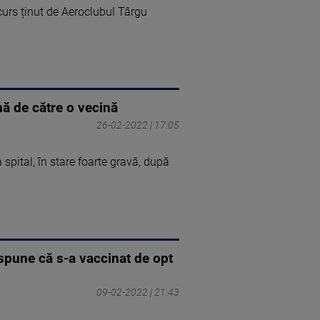
curs ținut de Aeroclubul Târgu
ină de către o vecină
26-02-2022 | 17:05
 spital, în stare foarte gravă, după
 spune că s-a vaccinat de opt
09-02-2022 | 21:43