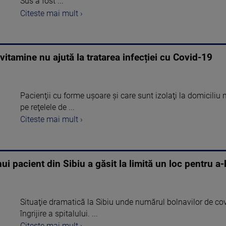
Sus a fost ...
Citeste mai mult ›
tamine nu ajută la tratarea infecției cu Covid-19
Pacienţii cu forme uşoare şi care sunt izolaţi la domiciliu 
pe reţelele de ...
Citeste mai mult ›
ui pacient din Sibiu a găsit la limită un loc pentru a-
Situaţie dramatică la Sibiu unde numărul bolnavilor de co
îngrijire a spitalului. ...
Citeste mai mult ›