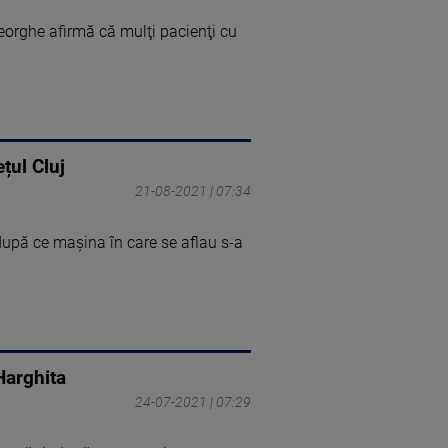
orghe afirmă că mulţi pacienţi cu
țul Cluj
21-08-2021 | 07:34
, după ce mașina în care se aflau s-a
 Harghita
24-07-2021 | 07:29