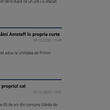
st rănit după ce un urs i-a atacat.
câini Amstaff în propria curte
29-12-2020 | 15:48
ost adus la Unitatea de Primiri
 propriul cal
22-12-2020 | 16:52
de 55 de ani din comuna Gârda de