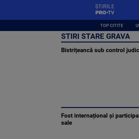
StirilePROTV
TOP CITITE
U
STIRI STARE GRAVA
Bistrițeancă sub control judi
Fost internațional și partici
sale