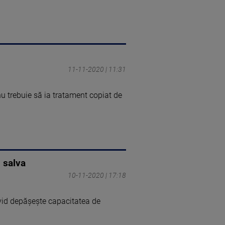
11-11-2020 | 11:31
nu trebuie să ia tratament copiat de
l salva
10-11-2020 | 17:18
vid depăşeşte capacitatea de