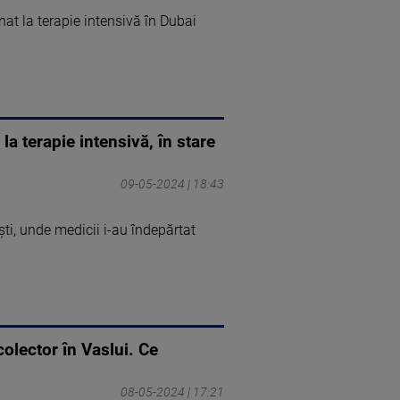
at la terapie intensivă în Dubai
la terapie intensivă, în stare
09-05-2024 | 18:43
ești, unde medicii i-au îndepărtat
colector în Vaslui. Ce
08-05-2024 | 17:21