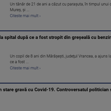
Un tânăr de 21 de ani a căzut cu parașuta, în timpul unui 
Mureș, și ...
Citeste mai mult ›
 la spital după ce a fost stropit din greşeală cu benz
Un copil de 8 ani din Mărăşeşti, judeţul Vrancea, a ajuns la
ce a fost ...
Citeste mai mult ›
 în stare gravă cu Covid-19. Controversatul politician