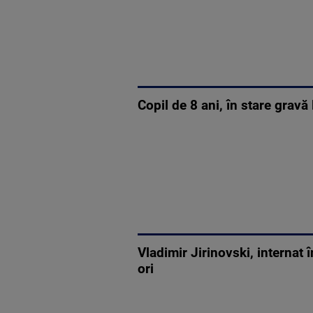
Copil de 8 ani, în stare gravă
Vladimir Jirinovski, internat
ori