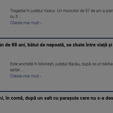
Tragedie în județul Vaslui. Un muncitor de 57 de ani a pierit
cu 3 ...
Citeste mai mult ›
n de 88 ani, bătut de nepoată, se zbate între viață și
Este anchetă în Moineşti, judeţul Bacău, după ce un bărbat
spital ...
Citeste mai mult ›
i, în comă, după un salt cu parașuta care nu s-a des