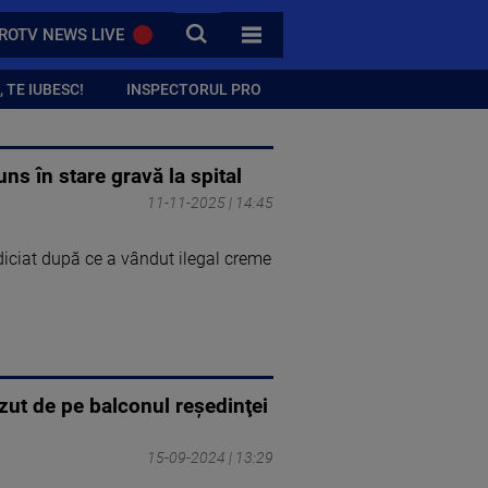
CAUTA
ROTV NEWS LIVE
TOATE CATEGORIILE
 TE IUBESC!
INSPECTORUL PRO
ns în stare gravă la spital
11-11-2025 | 14:45
diciat după ce a vândut ilegal creme
ăzut de pe balconul reşedinţei
15-09-2024 | 13:29