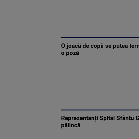
O joacă de copii se putea ter
o poză
Reprezentanți Spital Sfântu Gh
pălincă