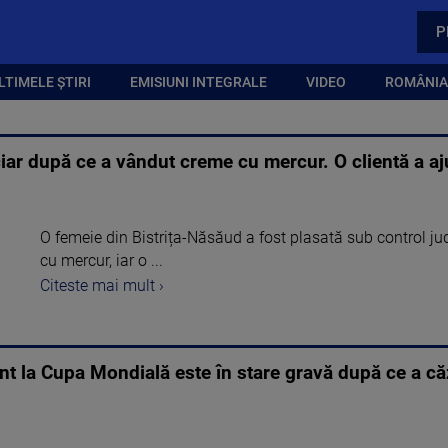
P
LTIMELE ȘTIRI
EMISIUNI INTEGRALE
VIDEO
ROMÂNIA,
ciar după ce a vândut creme cu mercur. O clientă a aju
O femeie din Bistrița-Năsăud a fost plasată sub control ju
cu mercur, iar o ...
Citeste mai mult ›
pant la Cupa Mondială este în stare gravă după ce a c