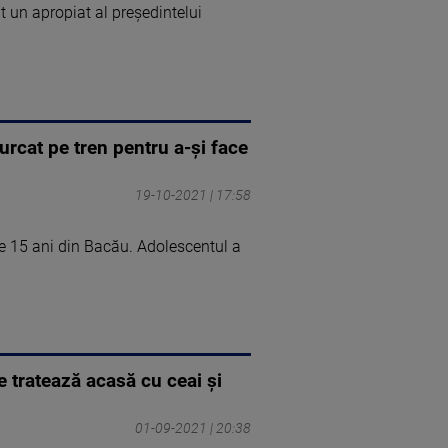
t un apropiat al președintelui
urcat pe tren pentru a-și face
19-10-2021 | 17:58
de 15 ani din Bacău. Adolescentul a
e tratează acasă cu ceai şi
01-09-2021 | 20:38