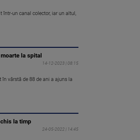
 într-un canal colector, iar un altul,
 moarte la spital
14-12-2023 | 08:15
 în vârstă de 88 de ani a ajuns la
chis la timp
24-05-2022 | 14:45