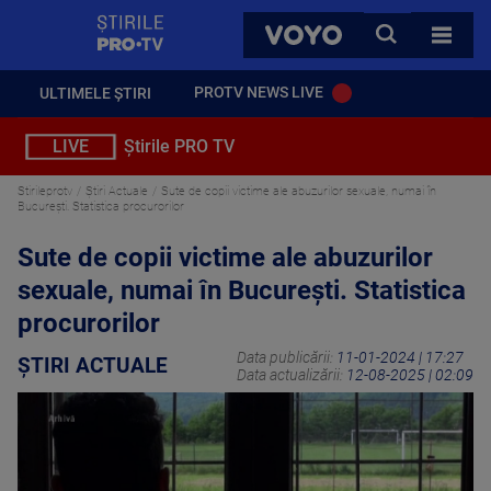
StirilePROTV
CAUTA
VOYO
TOATE 
PROTV NEWS LIVE
ULTIMELE ȘTIRI
LIVE
Știrile PRO TV
Stirileprotv
Știri Actuale
Sute de copii victime ale abuzurilor sexuale, numai în
București. Statistica procurorilor
Sute de copii victime ale abuzurilor
sexuale, numai în București. Statistica
procurorilor
Data publicării:
11-01-2024 | 17:27
ȘTIRI ACTUALE
Data actualizării:
12-08-2025 | 02:09