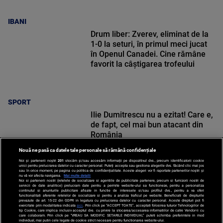
IBANI
Drum liber: Zverev, eliminat de la
1-0 la seturi, în primul meci jucat
în Openul Canadei. Cine rămâne
favorit la câștigarea trofeului
SPORT
Ilie Dumitrescu nu a ezitat! Care e,
de fapt, cel mai bun atacant din
România
Nouă ne pasă ca datele tale personale să rămână confidențiale
Noi și partenerii noștri
201
stocăm și/sau accesăm informații pe dispozitivul dvs., precum identificatorii cookie
unici pentru prelucrarea datelor cu caracter personal. Puteți accepta sau gestiona alegerile dvs. făcând clic mai jos
sau în orice moment, pe pagina cu politica de confidențialitate. Aceste alegeri vor fi raportate partenerilor noștri și
nu vă vor afecta navigarea.
Mai multe detalii
Noi si partenerii nostri (retelele de socializare si agentiile de publicitate partenere, precum si furnizorii nostri de
SPORT
servicii de date analitice) prelucram date pentru a permite website-ului sa functioneze, pentru a personaliza
continutul si anunturile publicitare afisate in functie de interesele si/sau profilul dvs., pentru a va oferi
functionalitati aferente retelelor de socializare si pentru a analiza traficul pe website. Beneficiati de drepturile
prevazute de art. 15-22 din GDPR in legatura cu prelucrarea datelor cu caracter personal. Aceste drepturi pot fi
exercitate prin modalitatea indicata
aici
. Prin click pe “ACCEPT TOATE”, acceptati folosirea tuturor Tehnologiilor de
tip Cookie, care implica inclusiv acceptul dvs. cu privire la stocarea/accesarea informatiilor de catre Vendor-ii cu
care colaboram. Prin click pe “VREAU SA MODIFIC SETARILE INDIVIDUAL” puteti schimba preferintele in mod
individual, mai putin cele legate de cookie strict necesare pentru functionarea website-ului.