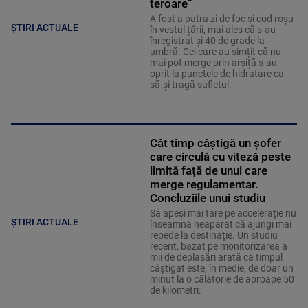
teroare”
A fost a patra zi de foc și cod roșu
ȘTIRI ACTUALE
în vestul țării, mai ales că s-au
înregistrat și 40 de grade la
umbră. Cei care au simțit că nu
mai pot merge prin arșiță s-au
oprit la punctele de hidratare ca
să-și tragă sufletul.
Cât timp câștigă un șofer
care circulă cu viteză peste
limită față de unul care
merge regulamentar.
Concluziile unui studiu
Să apeși mai tare pe accelerație nu
ȘTIRI ACTUALE
înseamnă neapărat că ajungi mai
repede la destinație. Un studiu
recent, bazat pe monitorizarea a
mii de deplasări arată că timpul
câștigat este, în medie, de doar un
minut la o călătorie de aproape 50
de kilometri.