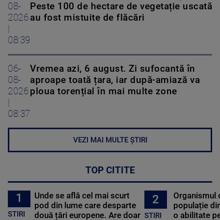
08-
Peste 100 de hectare de vegetație uscată
2026
au fost mistuite de flăcări
|
08:39
06-
Vremea azi, 6 august. Zi sufocantă în
08-
aproape toată țara, iar după-amiază va
2026
ploua torențial în mai multe zone
|
08:37
VEZI MAI MULTE ȘTIRI
TOP CITITE
Unde se află cel mai scurt
Organismul 
1
2
pod din lume care desparte
populație di
STIRI
două țări europene. Are doar
o abilitate p
STIRI