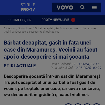
StirilePROTV
CAUTA
VOYO
TOATE 
PROTV NEWS LIVE
ULTIMELE ȘTIRI
Stirileprotv
Știri Actuale
Bărbat decapitat, găsit în fața unei case din Maramureș.
Vecinii au făcut apoi o descoperire și mai șocantă
Bărbat decapitat, găsit în fața unei
case din Maramureș. Vecinii au făcut
apoi o descoperire și mai șocantă
Data publicării:
11-01-2024 | 17:17
ȘTIRI ACTUALE
Data actualizării:
12-08-2025 | 02:09
Descoperire șocantă într-un sat din Maramureș!
Trupul decapitat al unui bărbat a fost găsit de
vecini, pe treptele unei case, iar ceva mai târziu,
s-a descoperit în grădină și capul victimei.