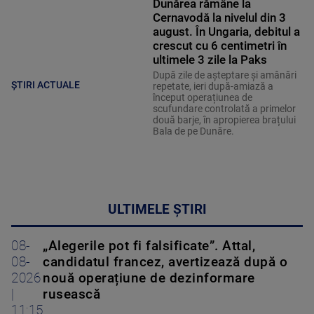
Dunărea rămâne la
Cernavodă la nivelul din 3
august. În Ungaria, debitul a
crescut cu 6 centimetri în
ultimele 3 zile la Paks
După zile de așteptare și amânări
ȘTIRI ACTUALE
repetate, ieri după-amiază a
început operațiunea de
scufundare controlată a primelor
două barje, în apropierea brațului
Bala de pe Dunăre.
ULTIMELE ȘTIRI
08-
„Alegerile pot fi falsificate”. Attal,
08-
candidatul francez, avertizează după o
2026
nouă operațiune de dezinformare
|
rusească
11:15