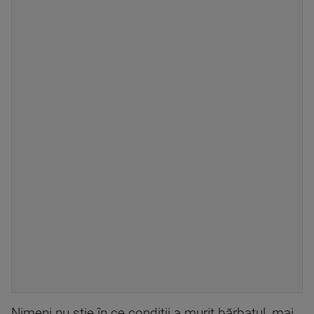
Nimeni nu știe în ce condiții a murit bărbatul, mai