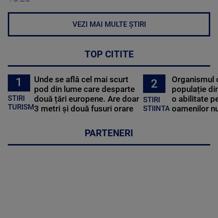
VEZI MAI MULTE ȘTIRI
TOP CITITE
Unde se află cel mai scurt
Organismul 
1
2
pod din lume care desparte
populație di
STIRI
două țări europene. Are doar
o abilitate p
STIRI
TURISM
3 metri și două fusuri orare
oamenilor nu
STIINTA
PARTENERI