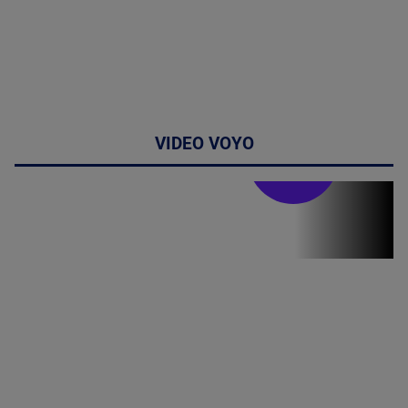
VIDEO VOYO
Stirile PRO TV
Stirile PRO
TV # 19.00 -
07 August