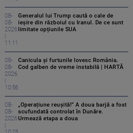
08-
Generalul lui Trump caută o cale de
08-
ieșire din războiul cu Iranul. De ce sunt
2026
limitate opțiunile SUA
|
11:11
08-
Canicula și furtunile lovesc România.
08-
Cod galben de vreme instabilă | HARTĂ
2026
|
10:56
08-
„Operațiune reușită!” A doua barjă a fost
08-
scufundată controlat în Dunăre.
2026
Urmează etapa a doua
|
10:25