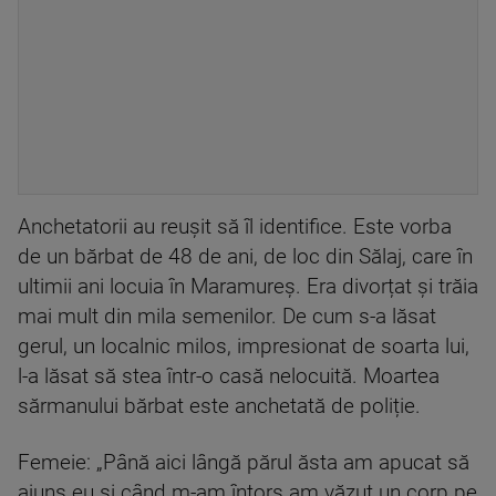
Anchetatorii au reușit să îl identifice. Este vorba
de un bărbat de 48 de ani, de loc din Sălaj, care în
ultimii ani locuia în Maramureș. Era divorțat și trăia
mai mult din mila semenilor. De cum s-a lăsat
gerul, un localnic milos, impresionat de soarta lui,
l-a lăsat să stea într-o casă nelocuită. Moartea
sărmanului bărbat este anchetată de poliție.
Femeie: „Până aici lângă părul ăsta am apucat să
ajuns eu şi când m-am întors am văzut un corp pe