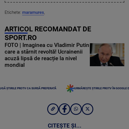
Etichete:
maramures
,
ARTICOL RECOMANDAT DE
SPORT.RO
FOTO | Imaginea cu Vladimir Putin
care a stârnit revoltă! Ucrainenii
acuză lipsă de reacție la nivel
mondial
UGĂ ȘTIRILE PROTV CA SURSĂ PREFERATĂ
URMĂREȘTE ȘTIRILE PROTV ÎN GOOGLE 
CITEȘTE ȘI...