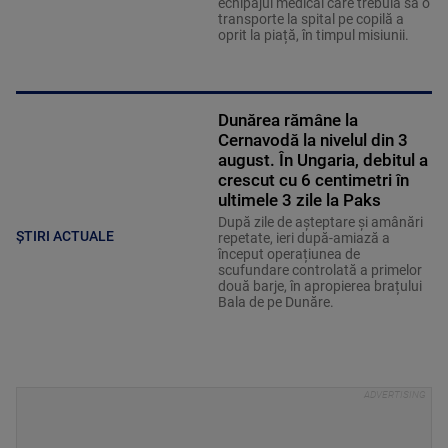
echipajul medical care trebuia să o
transporte la spital pe copilă a
oprit la piață, în timpul misiunii.
Dunărea rămâne la
Cernavodă la nivelul din 3
august. În Ungaria, debitul a
crescut cu 6 centimetri în
ultimele 3 zile la Paks
După zile de așteptare și amânări
ȘTIRI ACTUALE
repetate, ieri după-amiază a
început operațiunea de
scufundare controlată a primelor
două barje, în apropierea brațului
Bala de pe Dunăre.