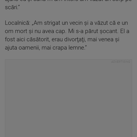
scări.”
Localnică: „Am strigat un vecin şi a văzut că e un
om mort şi nu avea cap. Mi s-a părut şocant. El a
fost aici căsătorit, erau divorţaţi, mai venea şi
ajuta oamenii, mai crapa lemne.”