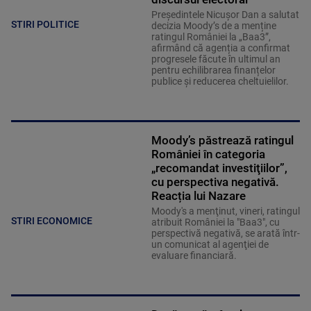
Președintele Nicușor Dan a salutat
STIRI POLITICE
decizia Moody’s de a menține
ratingul României la „Baa3”,
afirmând că agenția a confirmat
progresele făcute în ultimul an
pentru echilibrarea finanțelor
publice și reducerea cheltuielilor.
Moody’s păstrează ratingul
României în categoria
„recomandat investiţiilor”,
cu perspectiva negativă.
Reacția lui Nazare
Moody's a menţinut, vineri, ratingul
STIRI ECONOMICE
atribuit României la "Baa3", cu
perspectivă negativă, se arată într-
un comunicat al agenţiei de
evaluare financiară.