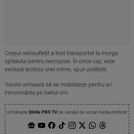
Corpul neînsuflețit a fost transportat la morga
spitalului pentru necropsie. În orice caz, este
exclusă ipoteza unei crime, spun polițiștii.
Vecinii urmează să se mobilizeze pentru a-l
înmormânta pe bietul om.
Urmărește
Știrile PRO TV
pe canalul de social media preferat: