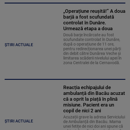
„Operațiune reușită!” A doua
barjă a fost scufundată
controlat în Dunăre.
Urmează etapa a doua
Două barje încărcate au fost
scufundate controlat în Dunăre,
după o operațiune de 11 ore,
ȘTIRI ACTUALE
pentru redirecționarea unei părți
din debit către Dunărea Veche și
limitarea scăderii nivelului apei în
zona Centralei de la Cernavodă.
Reacția echipajului de
ambulanță din Bacău acuzat
că a oprit la piață în plină
misiune. Pacient era un
copil de nici 2 ani
Acuzații grave la adresa Serviciului
ȘTIRI ACTUALE
de Ambulanță din Bacău. Mama
unei fetițe de nici doi ani spune că