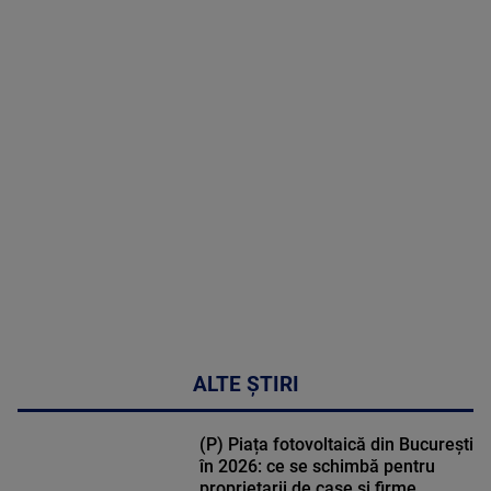
2026
MAI
MULTE
DETALII
48:24
ALTE ȘTIRI
(P) Piața fotovoltaică din București
în 2026: ce se schimbă pentru
proprietarii de case și firme