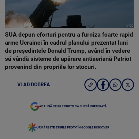
IMAGO
SUA depun eforturi pentru a furniza foarte rapid
arme Ucrainei în cadrul planului prezentat luni
de preşedintele Donald Trump, având în vedere
să vândă sisteme de apărare antiaeriană Patriot
provenind din propriile lor stocuri.
VLAD DOBREA
ADAUGĂ ȘTIRILE PROTV CA SURSĂ PREFERATĂ
URMĂREȘTE ȘTIRILE PROTV ÎN GOOGLE DISCOVER