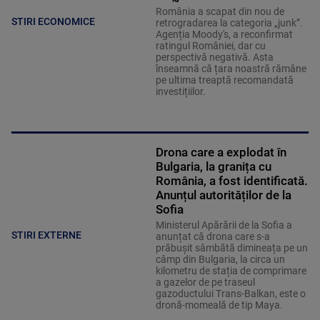
România a scapat din nou de
STIRI ECONOMICE
retrogradarea la categoria „junk”.
Agenția Moody's, a reconfirmat
ratingul României, dar cu
perspectivă negativă. Asta
înseamnă că țara noastră rămâne
pe ultima treaptă recomandată
investițiilor.
Drona care a explodat în
Bulgaria, la granița cu
România, a fost identificată.
Anunțul autorităților de la
Sofia
Ministerul Apărării de la Sofia a
STIRI EXTERNE
anunțat că drona care s-a
prăbușit sâmbătă dimineața pe un
câmp din Bulgaria, la circa un
kilometru de stația de comprimare
a gazelor de pe traseul
gazoductului Trans-Balkan, este o
dronă-momeală de tip Maya.