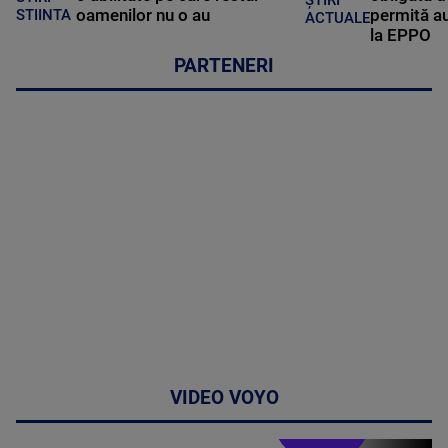
oamenilor nu o au
permită au
STIINTA
ACTUALE
la EPPO
PARTENERI
VIDEO VOYO