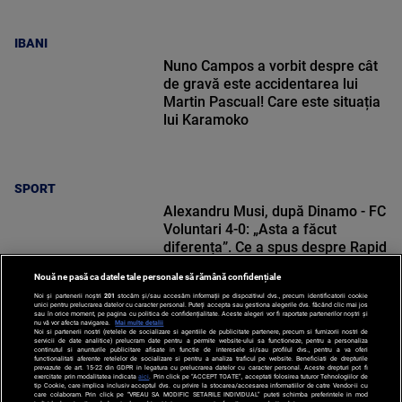
IBANI
Nuno Campos a vorbit despre cât
de gravă este accidentarea lui
Martin Pascual! Care este situația
lui Karamoko
SPORT
Alexandru Musi, după Dinamo - FC
Voluntari 4-0: „Asta a făcut
diferența”. Ce a spus despre Rapid
Nouă ne pasă ca datele tale personale să rămână confidențiale
Noi și partenerii noștri
201
stocăm și/sau accesăm informații pe dispozitivul dvs., precum identificatorii cookie
unici pentru prelucrarea datelor cu caracter personal. Puteți accepta sau gestiona alegerile dvs. făcând clic mai jos
sau în orice moment, pe pagina cu politica de confidențialitate. Aceste alegeri vor fi raportate partenerilor noștri și
nu vă vor afecta navigarea.
Mai multe detalii
SPORT
Noi si partenerii nostri (retelele de socializare si agentiile de publicitate partenere, precum si furnizorii nostri de
servicii de date analitice) prelucram date pentru a permite website-ului sa functioneze, pentru a personaliza
continutul si anunturile publicitare afisate in functie de interesele si/sau profilul dvs., pentru a va oferi
functionalitati aferente retelelor de socializare si pentru a analiza traficul pe website. Beneficiati de drepturile
prevazute de art. 15-22 din GDPR in legatura cu prelucrarea datelor cu caracter personal. Aceste drepturi pot fi
exercitate prin modalitatea indicata
aici
. Prin click pe “ACCEPT TOATE”, acceptati folosirea tuturor Tehnologiilor de
tip Cookie, care implica inclusiv acceptul dvs. cu privire la stocarea/accesarea informatiilor de catre Vendor-ii cu
care colaboram. Prin click pe “VREAU SA MODIFIC SETARILE INDIVIDUAL” puteti schimba preferintele in mod