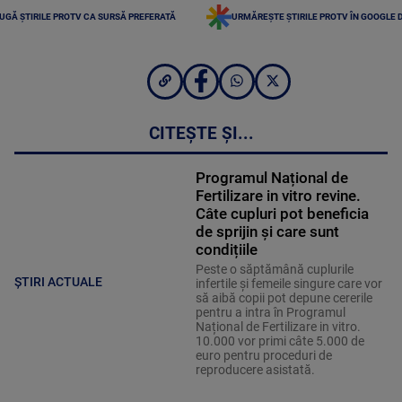
UGĂ ȘTIRILE PROTV CA SURSĂ PREFERATĂ
URMĂREȘTE ȘTIRILE PROTV ÎN GOOGLE 
CITEȘTE ȘI...
Programul Național de
Fertilizare in vitro revine.
Câte cupluri pot beneficia
de sprijin și care sunt
condițiile
Peste o săptămână cuplurile
ȘTIRI ACTUALE
infertile și femeile singure care vor
să aibă copii pot depune cererile
pentru a intra în Programul
Național de Fertilizare in vitro.
10.000 vor primi câte 5.000 de
euro pentru proceduri de
reproducere asistată.