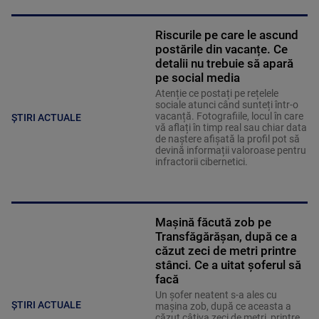
Riscurile pe care le ascund
postările din vacanțe. Ce
detalii nu trebuie să apară
pe social media
Atenție ce postați pe rețelele
sociale atunci când sunteți într-o
vacanță. Fotografiile, locul în care
ȘTIRI ACTUALE
vă aflați în timp real sau chiar data
de naștere afișată la profil pot să
devină informații valoroase pentru
infractorii cibernetici.
Mașină făcută zob pe
Transfăgărășan, după ce a
căzut zeci de metri printre
stânci. Ce a uitat șoferul să
facă
Un șofer neatent s-a ales cu
ȘTIRI ACTUALE
mașina zob, după ce aceasta a
căzut câțiva zeci de metri, printre