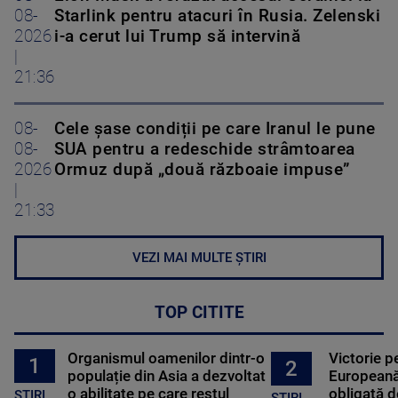
08-
Starlink pentru atacuri în Rusia. Zelenski
2026
i-a cerut lui Trump să intervină
|
21:36
08-
Cele șase condiții pe care Iranul le pune
08-
SUA pentru a redeschide strâmtoarea
2026
Ormuz după „două războaie impuse”
|
21:33
VEZI MAI MULTE ȘTIRI
TOP CITITE
Organismul oamenilor dintr-o
Victorie p
1
2
populație din Asia a dezvoltat
Europeană
o abilitate pe care restul
obligată d
STIRI
ȘTIRI