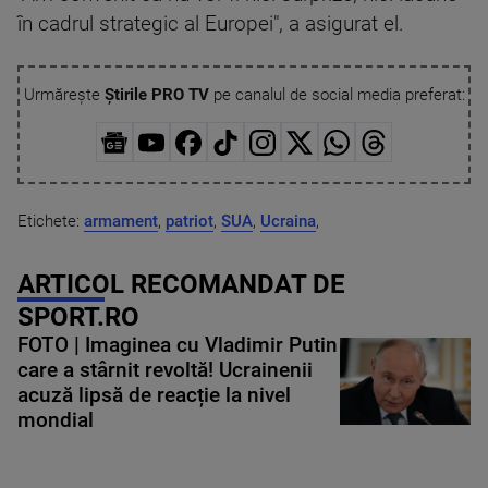
în cadrul strategic al Europei", a asigurat el.
Urmărește
Știrile PRO TV
pe canalul de social media preferat:
Etichete:
armament
,
patriot
,
SUA
,
Ucraina
,
ARTICOL RECOMANDAT DE
SPORT.RO
FOTO | Imaginea cu Vladimir Putin
care a stârnit revoltă! Ucrainenii
acuză lipsă de reacție la nivel
mondial