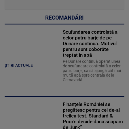
RECOMANDĂRI
Scufundarea controlată a
celor patru barje de pe
Dunăre continuă. Motivul
pentru sunt coborâte
treptat în apă
Pe Dunăre continuă operațiunea
ȘTIRI ACTUALE
de scufundare controlată a celor
patru barje, ca să ajungă cât mai
multă apă spre centrala de la
Cernavodă.
Finanțele României se
pregătesc pentru cel de-al
treilea test. Standard &
Poor’s decide dacă scapăm
de „junk”