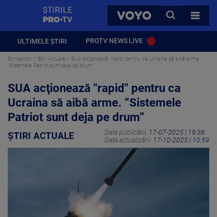
StirilePROTV
CAUTA
VOYO
TOATE 
PROTV NEWS LIVE
ULTIMELE ȘTIRI
Stirileprotv
Știri Actuale
SUA acţionează "rapid" pentru ca Ucraina să aibă arme.
”Sistemele Patriot sunt deja pe drum”
SUA acţionează "rapid" pentru ca
Ucraina să aibă arme. ”Sistemele
Patriot sunt deja pe drum”
Data publicării:
17-07-2025 | 19:36
ȘTIRI ACTUALE
Data actualizării:
17-10-2025 | 10:59